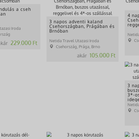
ndulás a cseh
ban
4 na
Cseh
3 napos adventi kaland
regg
Csehországban, Prágában és
tazasi Iroda
Brnóban
ország
Netida
Cs
Netida Travel Utazasi Iroda
229.000 Ft
akár
Csehország, Prága, Brno
105.000 Ft
akár
3 na
buszo
3*-os
ideg
Netida
Cs