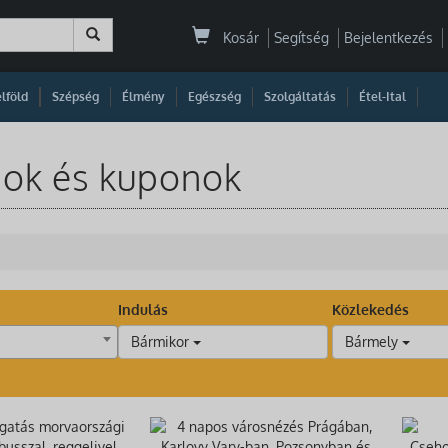
Kosár
Segítség
Bejelentkezés
|
|
|
|
|
|
|
lföld
Szépség
Élmény
Egészség
Szolgáltatás
Étel-Ital
sok és kuponok
Indulás
Közlekedés
Bármikor
Bármely