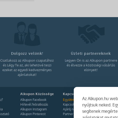
Dolgozz velünk!
Üzleti partnereknek
Csatlakozz az Alkupon csapatához
Legyen Ön is az Alkupon partnere
és Légy Te az, aki lehetővé teszi
és élvezze a közösségi vásárlás
ezeket az egyedi kedvezményes
előnyeit!
ajánlatokat!
Alkupon Közössége
Kapcsolat
Az Alkupon.hu webo
z?
Alkupon Facebook
Együttműködés
nyújtsuk neked. E
Hírlevél feliratkozás
Kapcsolat
ia
Alkupon Instagram
Ajánlj nekünk!
segítenek megérten
koztató
Alkupon Pinterest
Partner Belépés
ajánlatokat mutatn