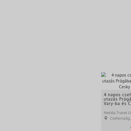
Izland (12)
Portugália (26)
Ciprus (6)
Azerbajdzsán (4)
Grúzia (4)
Örményország (3)
Kanada (1)
Peru (4)
Brazília (3)
Kolumbia (2)
Argentína (3)
Mexikó (6)
Dánia (4)
4 napos cse
utazás Prágá
Jordánia (2)
Vary-ba és 
Egyiptom (9)
Netida Travel U
Skandinávia (5)
Csehország,
Svédország (2)
Montenegró (8)