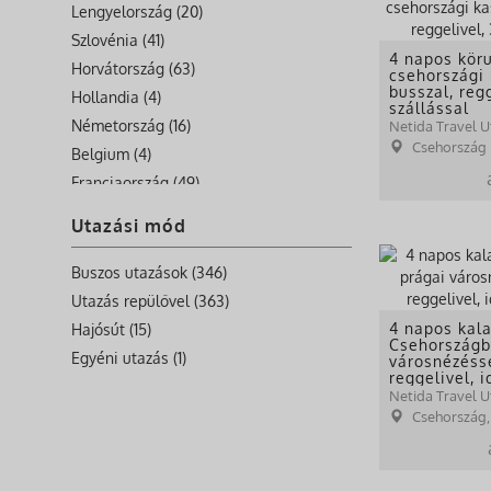
Lengyelország (20)
Szlovénia (41)
4 napos köru
Horvátország (63)
csehországi 
busszal, reg
Hollandia (4)
szállással
Németország (16)
Netida Travel U
Csehország
Belgium (4)
Franciaország (49)
Nagy-Britannia (11)
Utazási mód
Írország (6)
Görögország (12)
Buszos utazások (346)
Bulgaria (1)
Utazás repülővel (363)
Szerbia (4)
4 napos kal
Hajósút (15)
Csehországb
Románia (16)
Egyéni utazás (1)
városnézésse
reggelivel, 
Svájc (8)
Netida Travel U
Málta (10)
Csehország,
Albánia (11)
Bosznia-Hercegovina (9)