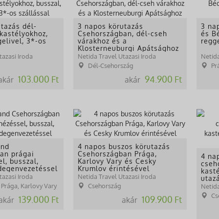
tazás dél-
3 napos körutazás
3 na
kastélyokhoz,
Csehországban, dél-cseh
és B
gelivel, 3*-os
várakhoz és a
regg
Klosterneuburgi Apátsághoz
tazasi Iroda
Netida Travel Utazasi Iroda
Netida
Dél-Csehország
Pr
103.000 Ft
94.900 Ft
akár
akár
and
4 napos buszos körutazás
an prágai
Csehországban Prága,
4 na
l, busszal,
Karlovy Vary és Cesky
cseh
idegenvezetéssel
Krumlov érintésével
kast
tazasi Iroda
Netida Travel Utazasi Iroda
utazá
 Prága, Karlovy Vary
Csehország
Netida
Cs
139.000 Ft
109.900 Ft
akár
akár