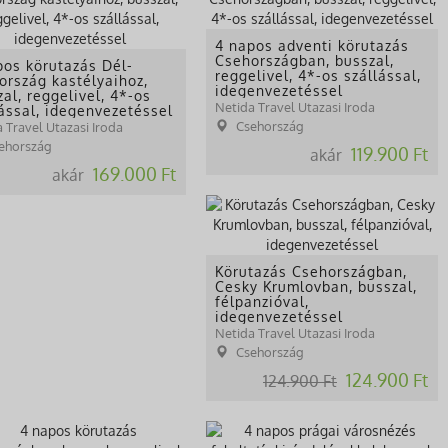
4 napos adventi körutazás
Csehországban, busszal,
pos körutazás Dél-
reggelivel, 4*-os szállással,
ország kastélyaihoz,
idegenvezetéssel
al, reggelivel, 4*-os
Netida Travel Utazasi Iroda
lással, idegenvezetéssel
Csehország
 Travel Utazasi Iroda
ehország
119.900 Ft
akár
169.000 Ft
akár
Körutazás Csehországban,
Cesky Krumlovban, busszal,
félpanzióval,
idegenvezetéssel
Netida Travel Utazasi Iroda
Csehország
124.900 Ft
124.900 Ft