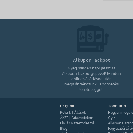
Törökország (21)
Baltikum (7)
Amerikai Egyesült Államok (11)
Egyesült Arab Emírségek (5)
Thaiföld (6)
Indonézia (7)
Vietnám (12)
Alkupon Jackpot
Laosz (5)
Nyerj minden nap! Játssz az
Kína (14)
Alkupon Jackpotgépével! Minden
India (8)
online vásárlásod után
megajándékozunk +1 pörgetési
Kambodzsa (10)
lehetőséggel!
Szingapúr (1)
Malajzia (3)
Cégünk
Több info
Japán (8)
Rólunk
|
Állások
Hogyan megy e
Chile (1)
ÁSZF
|
Adatvédelem
GyIK
Bolívia (1)
Elállás a szerződéstől
Alkupon Garanc
Blog
Fogyasztói tájé
Dél-afrikai Köztársaság (3)