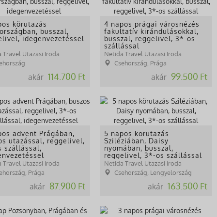
pos körutazás
4 napos prágai városnézés
országban, busszal,
fakultatív kirándulásokkal,
elivel, idegenvezetéssel
busszal, reggelivel, 3*-os
szállással
 Travel Utazasi Iroda
Netida Travel Utazasi Iroda
ehország
Csehország, Prága
114.700 Ft
99.500 Ft
akár
akár
pos advent Prágában,
5 napos körutazás
s utazással, reggelivel,
Sziléziában, Daisy
 szállással,
nyomában, busszal,
envezetéssel
reggelivel, 3*-os szállással
 Travel Utazasi Iroda
Netida Travel Utazasi Iroda
ehország, Prága
Csehország, Lengyelország
87.900 Ft
163.500 Ft
akár
akár