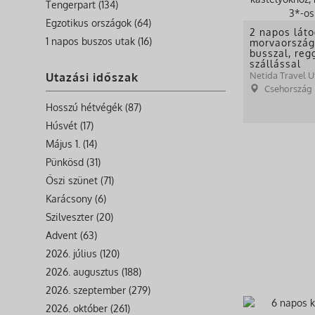
Tengerpart (134)
Egzotikus országok (64)
2 napos lát
1 napos buszos utak (16)
morvaország
busszal, reg
szállással
Netida Travel U
Utazási időszak
Csehország
Hosszú hétvégék (87)
Húsvét (17)
Május 1. (14)
Pünkösd (31)
Őszi szünet (71)
Karácsony (6)
Szilveszter (20)
Advent (63)
2026. július (120)
2026. augusztus (188)
2026. szeptember (279)
2026. október (261)