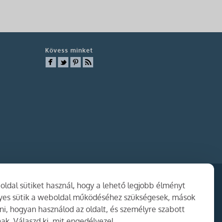
Kövess minket
ldal sütiket használ, hogy a lehető legjobb élményt
gyes sütik a weboldal működéséhez szükségesek, mások
i, hogyan használod az oldalt, és személyre szabott
ak. Válaszd ki, mit engedélyezel.