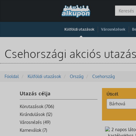
|
|
Külföldi utazások
Városnézések
Be
Csehországi akciós utazá
Főoldal
Külföldi utazások
Ország
Csehország
Utazás célja
Úticél
Bárhová
Körutazások (706)
Kirándulások (12)
Városnézés (49)
Karneválok (7)