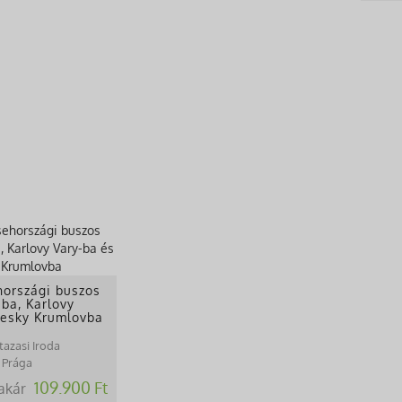
hországi buszos
ba, Karlovy
Cesky Krumlovba
tazasi Iroda
 Prága
109.900 Ft
akár