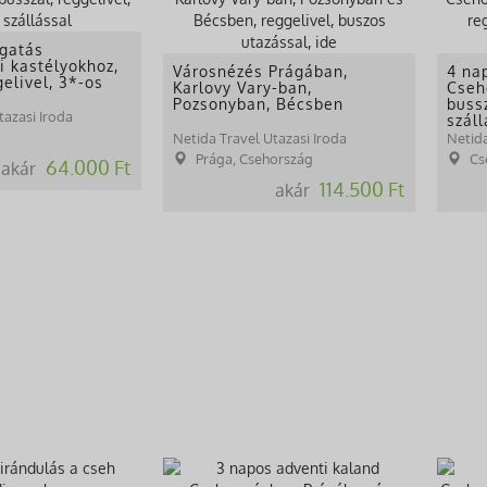
ogatás
i kastélyokhoz,
Városnézés Prágában,
4 na
gelivel, 3*-os
Karlovy Vary-ban,
Cseh
Pozsonyban, Bécsben
bussz
tazasi Iroda
szál
Netida Travel Utazasi Iroda
Netida
Prága, Csehország
Cs
64.000 Ft
akár
114.500 Ft
akár