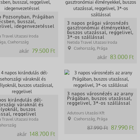
p Pozsonyban, Prágában
écsben, busszal,
3 napos prágai városnézés
elivel, idegenvezetéssel
gasztronómiai élményekkel,
buszos utazással, reggelivel,
 Travel Utazasi Iroda
3*-os szállással
ága, Csehország
Netida Travel Utazasi Iroda
Csehország, Prága
79.500 Ft
akár
83.000 Ft
akár
3 napos városnézés az arany
Prágában, buszos utazással,
pos kirándulás dél-
reggelivel, 3*-os szállással
országi váraknál és
élyoknál, buszos
Adutours Utazási Kft
ssal, reggelivel
Csehország, Prága
 Travel Utazasi Iroda
ehország
87.990 Ft
87.990 Ft
148.700 Ft
akár