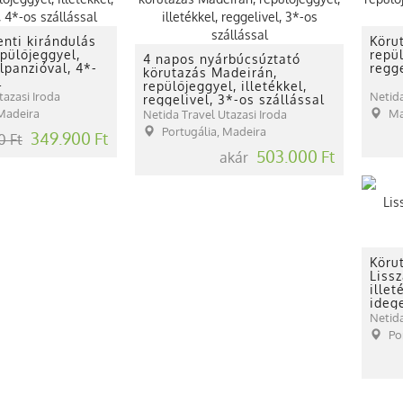
nti kirándulás
Köru
pülőjeggyel,
repül
4 napos nyárbúcsúztató
élpanzióval, 4*-
regg
körutazás Madeirán,
l
repülőjeggyel, illetékkel,
tazasi Iroda
Netida
reggelivel, 3*-os szállással
 Madeira
Ma
Netida Travel Utazasi Iroda
Portugália, Madeira
349.900 Ft
0 Ft
503.000 Ft
akár
Köru
Liss
illet
ideg
Netida
Po