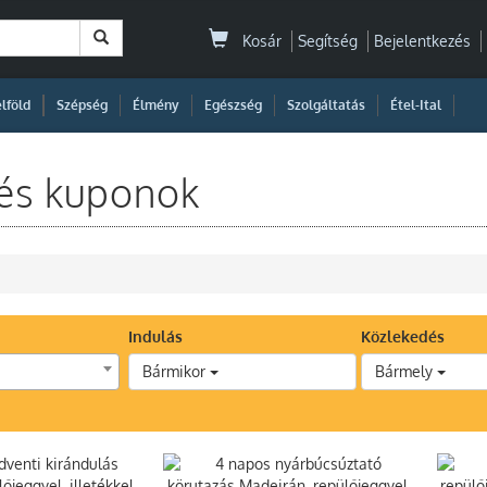
Kosár
Segítség
Bejelentkezés
|
|
|
|
|
|
|
lföld
Szépség
Élmény
Egészség
Szolgáltatás
Étel-Ital
 és kuponok
Indulás
Közlekedés
Bármikor
Bármely