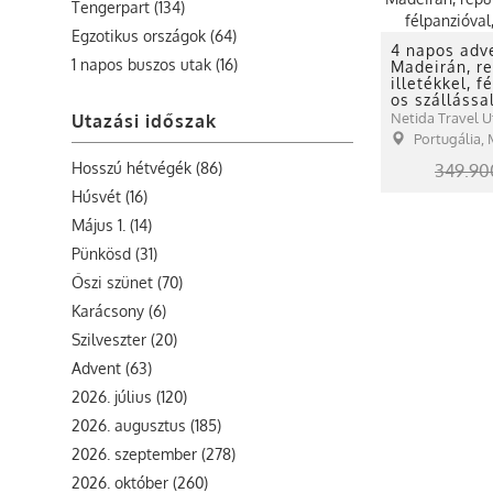
Tengerpart (134)
Egzotikus országok (64)
4 napos adve
1 napos buszos utak (16)
Madeirán, re
illetékkel, f
os szállássa
Netida Travel U
Utazási időszak
Portugália,
Hosszú hétvégék (86)
349.90
Húsvét (16)
Május 1. (14)
Pünkösd (31)
Őszi szünet (70)
Karácsony (6)
Szilveszter (20)
Advent (63)
2026. július (120)
2026. augusztus (185)
2026. szeptember (278)
2026. október (260)