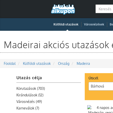
|
|
Külföldi utazások
Városnézések
Be
Madeirai akciós utazások
Főoldal
Külföldi utazások
Ország
Madeira
Utazás célja
Úticél
Bárhová
Körutazások (703)
Kirándulások (12)
Városnézés (49)
Karneválok (7)