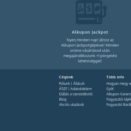
Izland (12)
Portugália (25)
Ciprus (6)
Azerbajdzsán (4)
Grúzia (4)
Alkupon Jackpot
Örményország (3)
Nyerj minden nap! Játssz az
Alkupon Jackpotgépével! Minden
Kanada (1)
online vásárlásod után
Peru (4)
megajándékozunk +1 pörgetési
lehetőséggel!
Brazília (3)
Kolumbia (2)
Argentína (3)
Cégünk
Több info
Rólunk
|
Állások
Hogyan megy e
Mexikó (6)
ÁSZF
|
Adatvédelem
GyIK
Dánia (4)
Elállás a szerződéstől
Alkupon Garanc
Blog
Fogyasztói tájé
Jordánia (2)
Akciós utazások
Fogyasztó Bará
Egyiptom (9)
Skandinávia (5)
Svédország (2)
Montenegró (8)