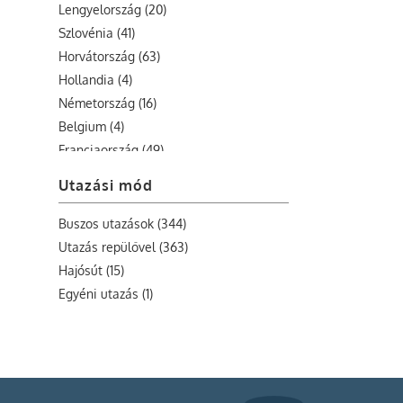
Lengyelország (20)
Szlovénia (41)
Horvátország (63)
Hollandia (4)
Németország (16)
Belgium (4)
Franciaország (49)
Nagy-Britannia (11)
Utazási mód
Írország (6)
Görögország (12)
Buszos utazások (344)
Bulgaria (1)
Utazás repülővel (363)
Szerbia (4)
Hajósút (15)
Románia (16)
Egyéni utazás (1)
Svájc (8)
Málta (10)
Albánia (11)
Bosznia-Hercegovina (9)