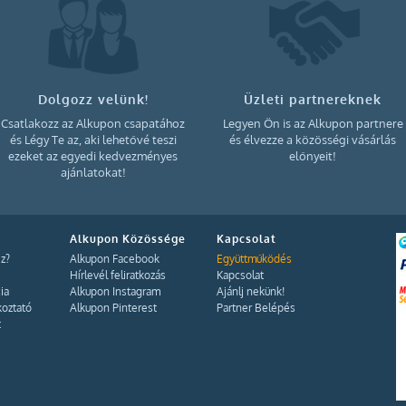
Dolgozz velünk!
Üzleti partnereknek
Csatlakozz az Alkupon csapatához
Legyen Ön is az Alkupon partnere
és Légy Te az, aki lehetővé teszi
és élvezze a közösségi vásárlás
ezeket az egyedi kedvezményes
előnyeit!
ajánlatokat!
Alkupon Közössége
Kapcsolat
z?
Alkupon Facebook
Együttműködés
Hírlevél feliratkozás
Kapcsolat
ia
Alkupon Instagram
Ajánlj nekünk!
koztató
Alkupon Pinterest
Partner Belépés
t