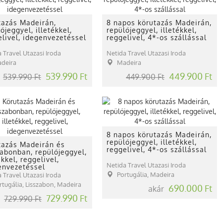
tazás Madeirán,
8 napos körutazás Madeirán,
őjeggyel, illetékkel,
repülőjeggyel, illetékkel,
elivel, idegenvezetéssel
reggelivel, 4*-os szállással
 Travel Utazasi Iroda
Netida Travel Utazasi Iroda
deira
Madeira
539.990 Ft
449.900 Ft
539.990 Ft
449.900 Ft
8 napos körutazás Madeirán,
repülőjeggyel, illetékkel,
tazás Madeirán és
reggelivel, 4*-os szállással
zabonban, repülőjeggyel,
ékkel, reggelivel,
Netida Travel Utazasi Iroda
envezetéssel
Portugália, Madeira
 Travel Utazasi Iroda
rtugália, Lisszabon, Madeira
690.000 Ft
akár
729.990 Ft
729.990 Ft