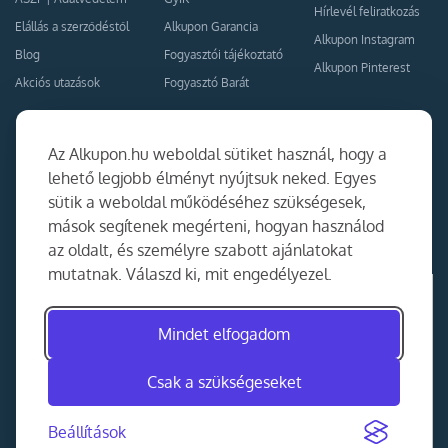
Hírlevél feliratkozás
Elállás a szerződéstől
Alkupon Garancia
Alkupon Instagram
Blog
Fogyasztói tájékoztató
Alkupon Pinterest
Akciós utazások
Fogyasztó Barát
Kapcsolat
Együttműködés
Az Alkupon.hu weboldal sütiket használ, hogy a
Kapcsolat
lehető legjobb élményt nyújtsuk neked. Egyes
sütik a weboldal működéséhez szükségesek,
Ajánlj nekünk!
mások segítenek megérteni, hogyan használod
Partner Belépés
az oldalt, és személyre szabott ajánlatokat
mutatnak. Válaszd ki, mit engedélyezel.
Mindet elfogadom
Csak a szükségeseket
Beállítások