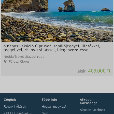
6 napos vakáció Cipruson, repülőjeggyel, illetékkel,
reggelivel, 4*-os szállással, idegenvezetésse
Netida Travel Utazasi Iroda
Páfosz, Ciprus
409.000 Ft
akár
Cégünk
Több info
Alkupon
Közössége
Rólunk
|
Állások
Hogyan megy ez?
Alkupon Facebook
ÁSZF
|
Adatvédelem
GyIK