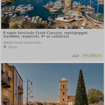
8 napos körutazás Észak-Cipruson, repülőjeggyel,
illetékkel, reggelivel, 4*-os szállással
Netida Travel Utazasi Iroda
Ciprus
395.000 Ft
akár