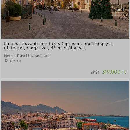
5 napos adventi körutazás Cipruson, repülőjeggyel,
illetékkel, reggelivel, 4*-os szállással
Netida Travel Utazasi Iroda
Ciprus
319.000 Ft
akár