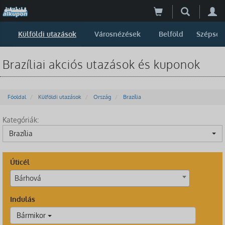
Külföldi utazások
Városnézések
Belföld
Szépség
Brazíliai akciós utazások és kuponok
Főoldal
Külföldi utazások
Ország
Brazília
Kategóriák:
Brazília
Úticél
Bárhová
Indulás
Bármikor