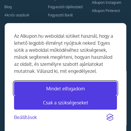
Alkupon Instagram
Blog
Fogyasztói tájékoztató
Alkupon Pinterest
Akciós utazások
Fogyasztó Barát
Kapcsolat
Együttműködés
Az Alkupon.hu weboldal sütiket használ, hogy a
Kapcsolat
lehető legjobb élményt nyújtsuk neked. Egyes
sütik a weboldal működéséhez szükségesek,
Ajánlj nekünk!
mások segítenek megérteni, hogyan használod
Partner Belépés
az oldalt, és személyre szabott ajánlatokat
mutatnak. Válaszd ki, mit engedélyezel.
Mindet elfogadom
Csak a szükségeseket
Beállítások