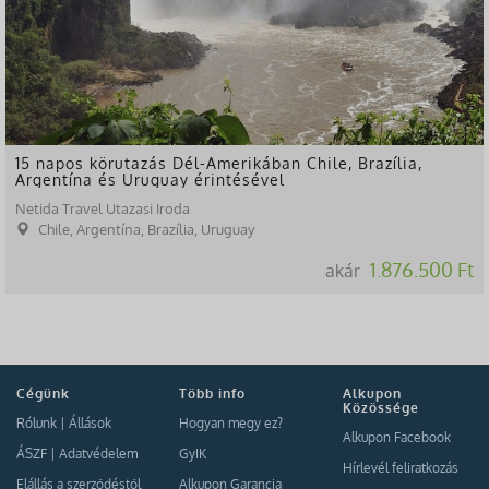
15 napos körutazás Dél-Amerikában Chile, Brazília,
Argentína és Uruguay érintésével
Netida Travel Utazasi Iroda
Chile, Argentína, Brazília, Uruguay
1.876.500 Ft
akár
Cégünk
Több info
Alkupon
Közössége
Rólunk
|
Állások
Hogyan megy ez?
Alkupon Facebook
ÁSZF
|
Adatvédelem
GyIK
Hírlevél feliratkozás
Elállás a szerződéstől
Alkupon Garancia