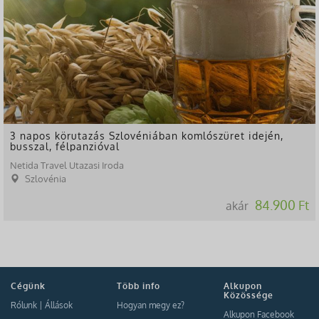
3 napos körutazás Szlovéniában komlószüret idején,
busszal, félpanzióval
Netida Travel Utazasi Iroda
Szlovénia
84.900 Ft
akár
Cégünk
Több info
Alkupon
Közössége
Rólunk
|
Állások
Hogyan megy ez?
Alkupon Facebook