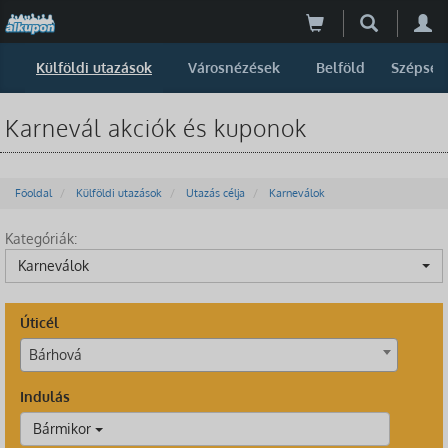
Külföldi utazások
Városnézések
Belföld
Szépség
Karnevál akciók és kuponok
Főoldal
Külföldi utazások
Utazás célja
Karneválok
Kategóriák:
Karneválok
Úticél
Bárhová
Indulás
Bármikor