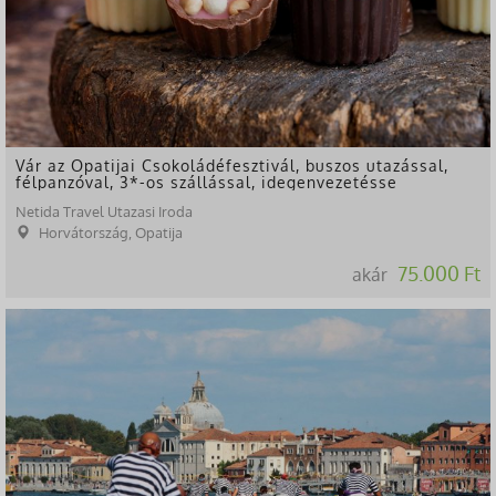
Vár az Opatijai Csokoládéfesztivál, buszos utazással,
félpanzóval, 3*-os szállással, idegenvezetésse
Netida Travel Utazasi Iroda
Horvátország, Opatija
75.000 Ft
akár