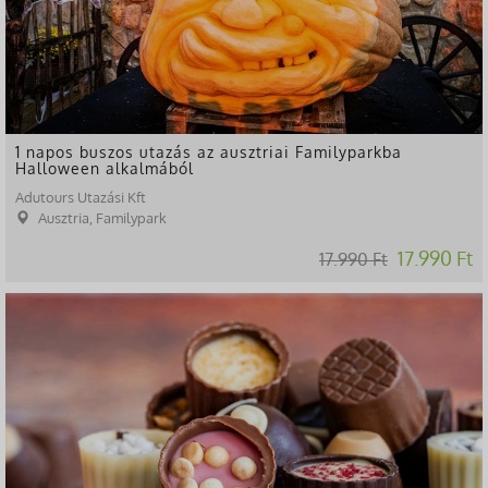
1 napos buszos utazás az ausztriai Familyparkba
Halloween alkalmából
Adutours Utazási Kft
Ausztria, Familypark
17.990 Ft
17.990 Ft