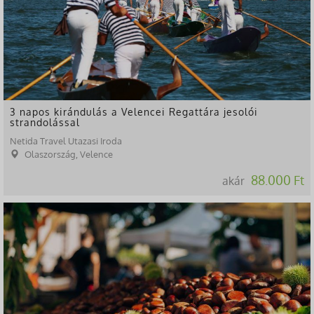
3 napos kirándulás a Velencei Regattára jesolói
strandolással
Netida Travel Utazasi Iroda
Olaszország, Velence
88.000 Ft
akár