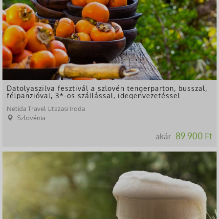
Datolyaszilva fesztivál a szlovén tengerparton, busszal,
félpanzióval, 3*-os szállással, idegenvezetéssel
Netida Travel Utazasi Iroda
Szlovénia
89.900 Ft
akár