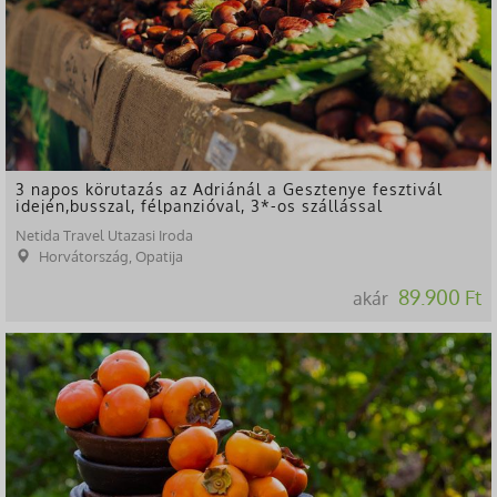
3 napos körutazás az Adriánál a Gesztenye fesztivál
idején,busszal, félpanzióval, 3*-os szállással
Netida Travel Utazasi Iroda
Horvátország, Opatija
89.900 Ft
akár