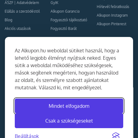
ÁSZF
|
Adatvédelem
GyIK
Hírlevél feliratkozás
Elállás a szerződéstől
Alkupon Garancia
Alkupon Instagram
Blog
Fogyasztói tájékoztató
Alkupon Pinterest
Akciós utazások
Fogyasztó Barát
Kapcsolat
Együttműködés
Az Alkupon.hu weboldal sütiket használ, hogy a
Kapcsolat
lehető legjobb élményt nyújtsuk neked. Egyes
sütik a weboldal működéséhez szükségesek,
Ajánlj nekünk!
mások segítenek megérteni, hogyan használod
Partner Belépés
az oldalt, és személyre szabott ajánlatokat
mutatnak. Válaszd ki, mit engedélyezel.
Mindet elfogadom
Csak a szükségeseket
Beállítások