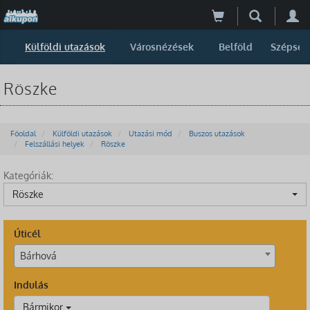
Külföldi utazások
Városnézések
Belföld
Szépség
Röszke
Főoldal
Külföldi utazások
Utazási mód
Buszos utazások
Felszállási helyek
Röszke
Kategóriák:
Röszke
Úticél
Bárhová
Indulás
Bármikor