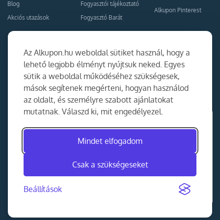
Blog
Fogyasztói tájékoztató
Alkupon Pinterest
Akciós utazások
Fogyasztó Barát
Kapcsolat
Együttműködés
Az Alkupon.hu weboldal sütiket használ, hogy a
Kapcsolat
lehető legjobb élményt nyújtsuk neked. Egyes
sütik a weboldal működéséhez szükségesek,
Ajánlj nekünk!
mások segítenek megérteni, hogyan használod
Partner Belépés
az oldalt, és személyre szabott ajánlatokat
mutatnak. Válaszd ki, mit engedélyezel.
Mindet elfogadom
Csak a szükségeseket
Beállítások
©
2014-2026
MKAD Online Trade Kft