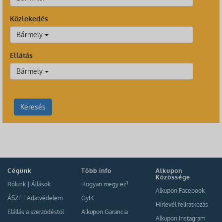
Közlekedés
Bármely
Ellátás
Bármely
Keresés
Cégünk
Több info
Alkupon
Közössége
Rólunk
|
Állások
Hogyan megy ez?
Alkupon Facebook
ÁSZF
|
Adatvédelem
GyIK
Hírlevél feliratkozás
Elállás a szerződéstől
Alkupon Garancia
Alkupon Instagram