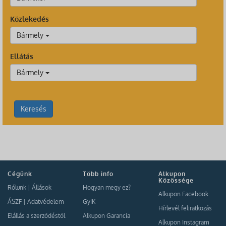
Közlekedés
Bármely
Ellátás
Bármely
Keresés
Cégünk
Több info
Alkupon
Közössége
Rólunk
|
Állások
Hogyan megy ez?
Alkupon Facebook
ÁSZF
|
Adatvédelem
GyIK
Hírlevél feliratkozás
Elállás a szerződéstől
Alkupon Garancia
Alkupon Instagram