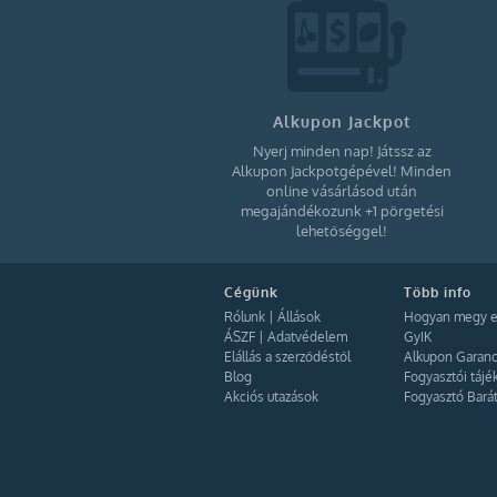
Izland (12)
Portugália (26)
Ciprus (6)
Azerbajdzsán (4)
Grúzia (4)
Alkupon Jackpot
Örményország (3)
Nyerj minden nap! Játssz az
Alkupon Jackpotgépével! Minden
Kanada (1)
online vásárlásod után
Peru (4)
megajándékozunk +1 pörgetési
lehetőséggel!
Brazília (3)
Kolumbia (2)
Argentína (3)
Cégünk
Több info
Rólunk
|
Állások
Hogyan megy e
Mexikó (6)
ÁSZF
|
Adatvédelem
GyIK
Dánia (4)
Elállás a szerződéstől
Alkupon Garanc
Blog
Fogyasztói tájé
Jordánia (2)
Akciós utazások
Fogyasztó Bará
Egyiptom (9)
Skandinávia (5)
Svédország (2)
Montenegró (8)