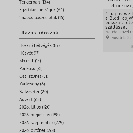
Tengerpart (134)
Egzotikus országok (64)
4 napos well
1 napos buszos utak (16)
a Bledi és W
busszal, fél
szállással
Netida Travel U
Utazási időszak
Ausztria, Sz
Hosszú hétvégék (87)
Húsvét (17)
Május 1. (14)
Pünkösd (31)
Őszi szünet (71)
Karácsony (6)
Szilveszter (20)
Advent (63)
2026. július (120)
2026. augusztus (188)
2026. szeptember (279)
2026. október (261)