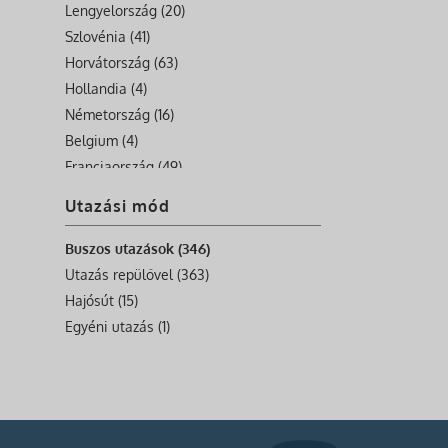
Lengyelország (20)
Szlovénia (41)
Horvátország (63)
Hollandia (4)
Németország (16)
Belgium (4)
Franciaország (49)
Nagy-Britannia (11)
Utazási mód
Írország (6)
Görögország (12)
Buszos utazások (346)
Bulgaria (1)
Utazás repülővel (363)
Szerbia (4)
Hajósút (15)
Románia (16)
Egyéni utazás (1)
Svájc (8)
Málta (10)
Albánia (11)
Bosznia-Hercegovina (9)