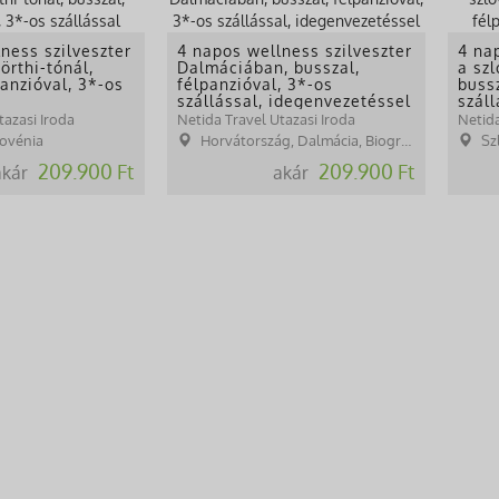
ness szilveszter
4 napos wellness szilveszter
4 na
örthi-tónál,
Dalmáciában, busszal,
a sz
panzióval, 3*-os
félpanzióval, 3*-os
bussz
szállással, idegenvezetéssel
száll
tazasi Iroda
Netida Travel Utazasi Iroda
Netida
lovénia
Horvátország, Dalmácia, Biograd na Moru
Sz
209.900 Ft
209.900 Ft
akár
akár