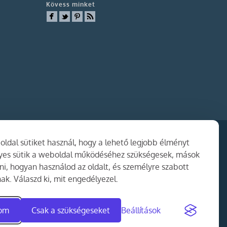
Kövess minket
ldal sütiket használ, hogy a lehető legjobb élményt
gyes sütik a weboldal működéséhez szükségesek, mások
i, hogyan használod az oldalt, és személyre szabott
ak. Válaszd ki, mit engedélyezel.
dom
Csak a szükségeseket
Beállítások