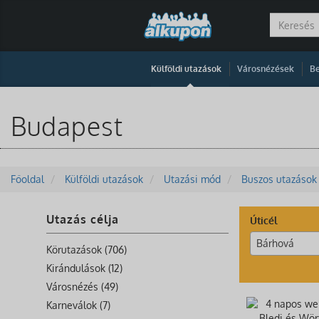
|
|
Külföldi utazások
Városnézések
Be
Budapest
Főoldal
Külföldi utazások
Utazási mód
Buszos utazások
Utazás célja
Úticél
Bárhová
Körutazások (706)
Kirándulások (12)
Városnézés (49)
Karneválok (7)