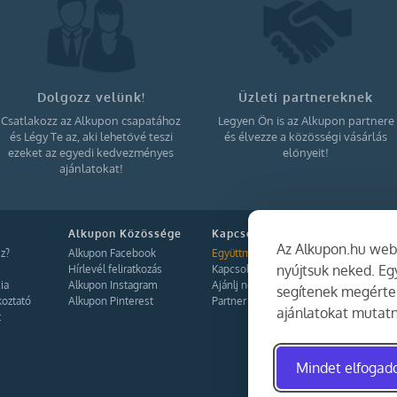
Dolgozz velünk!
Üzleti partnereknek
Csatlakozz az Alkupon csapatához
Legyen Ön is az Alkupon partnere
és Légy Te az, aki lehetővé teszi
és élvezze a közösségi vásárlás
ezeket az egyedi kedvezményes
előnyeit!
ajánlatokat!
Alkupon Közössége
Kapcsolat
Az Alkupon.hu webo
z?
Alkupon Facebook
Együttműködés
nyújtsuk neked. E
Hírlevél feliratkozás
Kapcsolat
ia
Alkupon Instagram
Ajánlj nekünk!
segítenek megérten
koztató
Alkupon Pinterest
Partner Belépés
ajánlatokat mutatn
t
Mindet elfoga