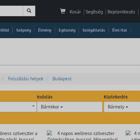
Kosár
Segítség
Bejelentkezés
|
|
|
|
|
|
|
lföld
Szépség
Élmény
Egészség
Szolgáltatás
Étel-Ital
Felszállási helyek
Budapest
Indulás
Közlekedés
Bármikor
Bármely