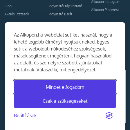
Alkupon Instagram
Blog
Fogyasztói tájékoztató
Alkupon Pinterest
Akciós utazások
Fogyasztó Barát
Kapcsolat
Együttműködés
Az Alkupon.hu weboldal sütiket használ, hogy a
Kapcsolat
lehető legjobb élményt nyújtsuk neked. Egyes
sütik a weboldal működéséhez szükségesek,
Ajánlj nekünk!
mások segítenek megérteni, hogyan használod
Partner Belépés
az oldalt, és személyre szabott ajánlatokat
mutatnak. Válaszd ki, mit engedélyezel.
Mindet elfogadom
Csak a szükségeseket
Beállítások