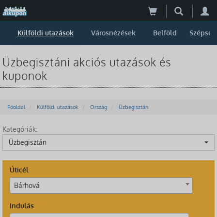
Külföldi utazások
Városnézések
Belföld
Szépség
Üzbegisztáni akciós utazások és
kuponok
Főoldal
Külföldi utazások
Ország
Üzbegisztán
Kategóriák:
Üzbegisztán
Úticél
Bárhová
Indulás