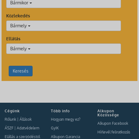
Bármikor
Közlekedés
Bármely
Ellátás
Bármely
Keresés
Cégünk
Több info
Alkupon
Közössége
Rólunk
|
Állások
Hogyan megy ez?
Alkupon Facebook
ÁSZF
|
Adatvédelem
GyIK
Hírlevél feliratkozás
Elállás a szerződéstől
Alkupon Garancia