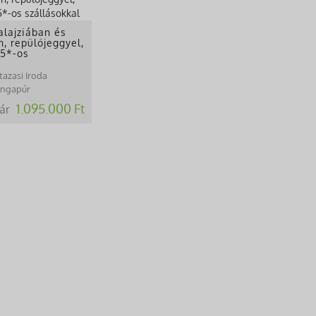
alajziában és
, repülőjeggyel,
-5*-os
tazasi Iroda
zingapúr
1.095.000 Ft
ár