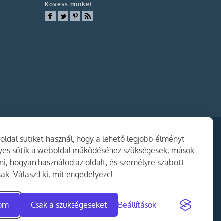
Kövess minket
ldal sütiket használ, hogy a lehető legjobb élményt
gyes sütik a weboldal működéséhez szükségesek, mások
i, hogyan használod az oldalt, és személyre szabott
ak. Válaszd ki, mit engedélyezel.
dom
Csak a szükségeseket
Beállítások