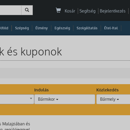
Kosár
Segítség
Bejelentkezés
|
|
|
|
|
|
|
lföld
Szépség
Élmény
Egészség
Szolgáltatás
Étel-Ital
ok és kuponok
Indulás
Közlekedés
Bármikor
Bármely