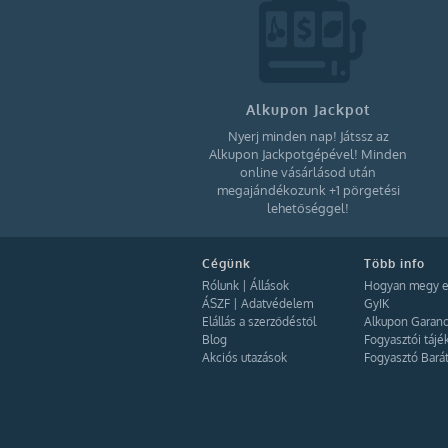
Izland (12)
Portugália (25)
Ciprus (6)
Azerbajdzsán (4)
Grúzia (4)
Alkupon Jackpot
Örményország (3)
Nyerj minden nap! Játssz az
Alkupon Jackpotgépével! Minden
Kanada (1)
online vásárlásod után
Peru (4)
megajándékozunk +1 pörgetési
lehetőséggel!
Brazília (3)
Kolumbia (2)
Argentína (3)
Cégünk
Több info
Rólunk
|
Állások
Hogyan megy e
Mexikó (6)
ÁSZF
|
Adatvédelem
GyIK
Dánia (4)
Elállás a szerződéstől
Alkupon Garanc
Blog
Fogyasztói tájé
Jordánia (2)
Akciós utazások
Fogyasztó Bará
Egyiptom (9)
Skandinávia (5)
Svédország (2)
Montenegró (8)