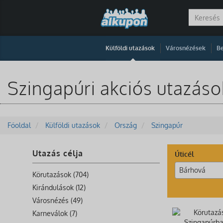
|
|
Külföldi utazások
Városnézések
Be
Szingapúri akciós utazás
Főoldal
Külföldi utazások
Ország
Szingapúr
Utazás célja
Úticél
Bárhová
Körutazások (704)
Kirándulások (12)
Városnézés (49)
Karneválok (7)