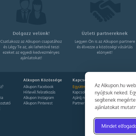
Dolgozz velünk!
Üzleti partnereknek
Csatlakozz az Alkupon csapatához
Legyen Ön is az Alkupon partnere
és Légy Te az, aki lehetővé teszi
és élvezze a közösségi vásárlás
ezeket az egyedi kedvezményes
előnyeit!
ajánlatokat!
Alkupon Közössége
Kapcsolat
Az Alkupon.hu webo
z?
Alkupon Facebook
Együttműködés
nyújtsuk neked. E
Hírlevél feliratkozás
Kapcsolat
ia
Alkupon Instagram
Ajánlj nekünk!
segítenek megérten
koztató
Alkupon Pinterest
Partner Belépés
ajánlatokat mutatn
t
Mindet elfoga