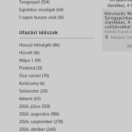
Tengerpart (134)
Egzotikus országok (64)
Körutazás M
1 napos buszos utak (16)
Szingapúrban
illetékkel, 4
szállásokkal
Netida Travel U
Utazási időszak
Malajzia, S
Hosszú hétvégék (86)
ak
Húsvét (16)
Május 1. (14)
Pünkösd (31)
Őszi szünet (70)
Karácsony (6)
Szilveszter (20)
Advent (63)
2026. július (120)
2026. augusztus (186)
2026. szeptember (278)
2026. október (260)