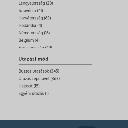
Lengyelország (20)
Szlovénia (41)
Horvátország (63)
Hollandia (4)
Németország (16)
Belgium (4)
Franciaország (49)
Nagy-Britannia (11)
Utazási mód
Írország (6)
Görögország (12)
Buszos utazások (345)
Bulgaria (1)
Utazás repülővel (363)
Szerbia (4)
Hajósút (15)
Románia (16)
Egyéni utazás (1)
Svájc (8)
Málta (10)
Albánia (11)
Bosznia-Hercegovina (9)