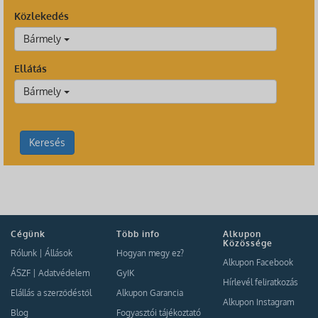
Közlekedés
Bármely
Ellátás
Bármely
Keresés
Cégünk
Több info
Alkupon
Közössége
Rólunk
|
Állások
Hogyan megy ez?
Alkupon Facebook
ÁSZF
|
Adatvédelem
GyIK
Hírlevél feliratkozás
Elállás a szerződéstől
Alkupon Garancia
Alkupon Instagram
Blog
Fogyasztói tájékoztató