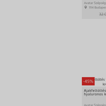
Avatar Szépség
1114 Budapes
32.
-45%
Ajakfeltöltés
hyaluronos 
Avatar Szépség