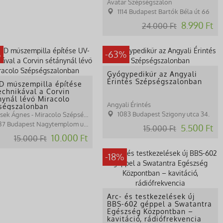
Avatar Szépségszalon
1114 Budapest Bartók Béla út 66
8.990 Ft
24.000 Ft
%
-63%
Gyógypedikűr az Angyali
Érintés Szépségszalonban
D műszempilla építése
echnikával a Corvin
nynál lévő Miracolo
Angyali Érintés
ségszalonban
1083 Budapest Szigony utca 34.
Hudacsek Ágnes - Miracolo Szépségszalon
87 Budapest Nagytemplom utca 27.
5.500 Ft
15.000 Ft
10.000 Ft
15.000 Ft
-18%
Arc- és testkezelések új
BBS-602 géppel a Swatantra
Egészség Központban –
kavitáció, rádiófrekvencia