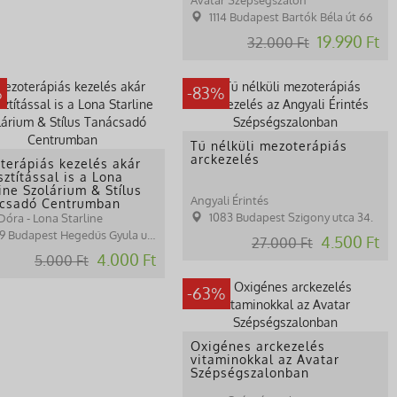
1114 Budapest Bartók Béla út 66
19.990 Ft
32.000 Ft
%
-83%
Tű nélküli mezoterápiás
arckezelés
terápiás kezelés akár
sztítással is a Lona
ine Szolárium & Stílus
Angyali Érintés
csadó Centrumban
1083 Budapest Szigony utca 34.
óra - Lona Starline
9 Budapest Hegedűs Gyula utca 30.
4.500 Ft
27.000 Ft
4.000 Ft
5.000 Ft
-63%
Oxigénes arckezelés
vitaminokkal az Avatar
Szépségszalonban