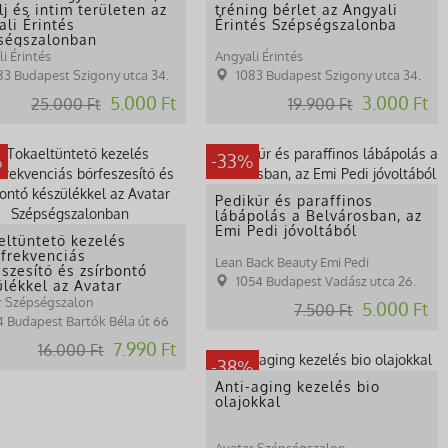
j és intim területen az
tréning bérlet az Angyali
ali Érintés
Érintés Szépségszalonba
ségszalonban
i Érintés
Angyali Érintés
83 Budapest Szigony utca 34.
1083 Budapest Szigony utca 34.
5.000 Ft
3.000 Ft
25.000 Ft
19.900 Ft
%
-33%
Pedikűr és paraffinos
lábápolás a Belvárosban, az
Emi Pedi jóvoltából
eltüntető kezelés
ófrekvenciás
Lean Back Beauty Emi Pedi
szesítő és zsírbontó
1054 Budapest Vadász utca 26.
ülékkel az Avatar
ségszalonban
r Szépségszalon
5.000 Ft
7.500 Ft
14 Budapest Bartók Béla út 66
7.990 Ft
16.000 Ft
-38%
Anti-aging kezelés bio
olajokkal
Avatar Szépségszalon