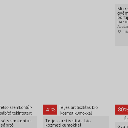
Mikr
gyém
bőrt
pako
Holis
Avata
Szép
11
-41%
-80
lső szemkontúr-
Teljes arctisztítás bio
csábító
kozmetikumokkal
Gyan