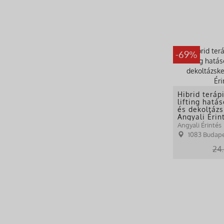
-69%
Hibrid teráp
lifting hatás
és dekoltázs
Angyali Érin
Angyali Érintés
1083 Budape
24