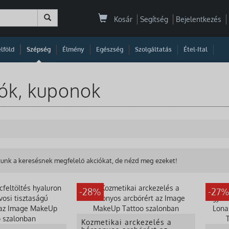
Kosár
Segítség
Bejelentkezés
|
|
|
|
|
|
|
lföld
Szépség
Élmény
Egészség
Szolgáltatás
Étel-Ital
ók, kuponok
unk a keresésnek megfelelő akciókat, de nézd meg ezeket!
-28%
-27
Kozmetikai arckezelés a