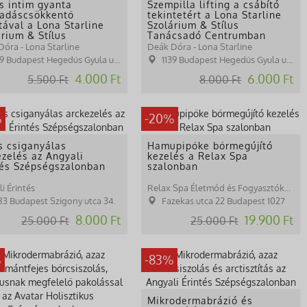
es intim gyanta
Szempilla lifting a csábító
ladáscsökkentő
tekintetért a Lona Starline
tával a Lona Starline
Szolárium & Stílus
árium & Stílus
Tanácsadó Centrumban
csadó Centrumban
óra - Lona Starline
Deák Dóra - Lona Starline
9 Budapest Hegedűs Gyula utca 30.
1139 Budapest Hegedűs Gyula utca 30.
4.000 Ft
6.000 Ft
5.500 Ft
8.000 Ft
%
-20%
s csiganyálas
Hamupipőke bőrmegújító
ezelés az Angyali
kezelés a Relax Spa
tés Szépségszalonban
szalonban
i Érintés
Relax Spa Életmód és Fogyasztóközpont
83 Budapest Szigony utca 34.
Fazekas utca 22 Budapest 1027
8.000 Ft
19.900 Ft
25.000 Ft
25.000 Ft
%
-83%
Mikrodermabrázió és