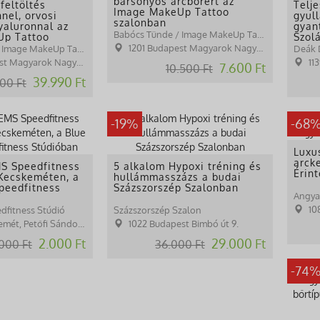
bársonyos arcbőrért az
feltöltés
Telj
Image MakeUp Tattoo
nel, orvosi
gyul
szalonban
yaluronnal az
gyan
Babócs Tünde / Image MakeUp Tattoo
Up Tattoo
Szol
Taná
1201 Budapest Magyarok Nagyasszonya tér 15.
Babócs Tünde / Image MakeUp Tattoo
Deák D
yarok Nagyasszonya tér 15.
113
7.600 Ft
10.500 Ft
39.990 Ft
00 Ft
-19%
-68
Luxu
arck
MS Speedfitness
5 alkalom Hypoxi tréning és
Érin
Kecskeméten, a
hullámmasszázs a budai
peedfitness
Százszorszép Szalonban
Angyal
10
dfitness Stúdió
Százszorszép Szalon
etőfi Sándor utca 1/a 1.em
1022 Budapest Bimbó út 9.
2.000 Ft
29.000 Ft
000 Ft
36.000 Ft
-74