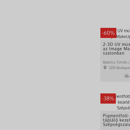
-60%
2-3D UV műs
az Image Ma
szalonban
1201 Budapest Mag
18
-38%
Pigmentfolt
tápláló keze
Szépségszal