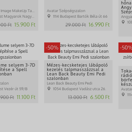
hónal
Angy
Babócs Tünde / Image MakeUp Tattoo
Avatar Szépségszalon
Szép
yarok Nagyasszonya tér 15.
1114 Budapest Bartók Béla út 66
Angyal
10
15.900 Ft
16.990 Ft
000 Ft
29.000 Ft
-50%
-50
ume selyem 3-7D
Mézes-kecsketejes lábápoló
ítése a Spell
kezelés talpmasszázzsal a
Toka
onban
Lean Back Beauty Emi Pedi
rádi
szalonban
bőrfe
zalon
Lean Back Beauty Emi Pedi
kész
Szép
st Vezér út 59/B
1054 Budapest Vadász utca 26.
Avata
11
11.100 Ft
6.500 Ft
.900 Ft
13.000 Ft