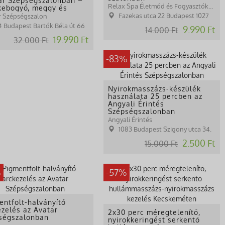
ar Szépségszalonban –
Relax Spa Életmód és Fogyasztóközpont
kebogyó, meggy és
ny
Fazekas utca 22 Budapest 1027
r Szépségszalon
14 Budapest Bartók Béla út 66
9.990 Ft
14.000 Ft
19.990 Ft
32.000 Ft
-83%
Nyirokmasszázs-készülék
használata 25 percben az
Angyali Érintés
Szépségszalonban
Angyali Érintés
1083 Budapest Szigony utca 34.
2.500 Ft
15.000 Ft
%
-57%
entfolt-halványító
ezelés az Avatar
2x30 perc méregtelenítő,
ségszalonban
nyirokkeringést serkentő