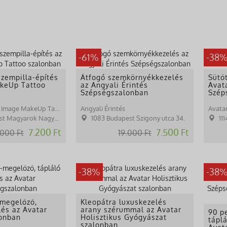
-61%
-38
zempilla-építés
Átfogó szemkörnyékkezelés
Sütő
keUp Tattoo
az Angyali Érintés
Avat
Szépségszalonban
Szép
Babócs Tünde / Image MakeUp Tattoo
Angyali Érintés
Avata
yarok Nagyasszonya tér 15.
1083 Budapest Szigony utca 34.
11
7.200 Ft
7.500 Ft
.000 Ft
19.000 Ft
-38%
-38
-megelőző,
Kleopátra luxuskezelés
lés az Avatar
arany szérummal az Avatar
90 pe
onban
Holisztikus Gyógyászat
tápl
szalonban