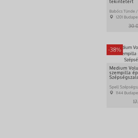
tekintetért
1201 Budapest Mag
30.
-38%
Medium Vol
szempilla ép
Szépségszal
Spell Szépségs
1144 Budape
17