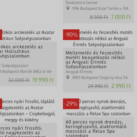
Swatantra Center
1196 Budapest Esze Tamás u. 84.
7.000 Ft
8.500 Ft
%
-90%
tökös arckezelés az
ar Holisztikus
Mellemelés és feszesítés
ségszalonban
műtéti beavatkozás nélkül
az Angyali Érintés
r Szépségszalon
Szépségszalonban
14 Budapest Bartók Béla út 66
Angyali Érintés
1083 Budapest Szigony utca 34.
19.990 Ft
32.000 Ft
2.990 Ft
29.990 Ft
%
-29%
60 perces nyirok drenázs,
keringésjavító, alakformáló
rces nyári frissítő,
masszázs a Relax Spa
áló nagykezelés az
szalonban