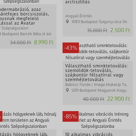
arctisztítás
odermabrázió, azaz
ántfejes bőrcsiszolás,
Angyali Érintés
ípusnak megfelelő
1083 Budapest Szigony utca 34.
lással az Avatar
ztikus
r Szépségszalon
2.500 Ft
15.000 Ft
ségszalonban
14 Budapest Bartók Béla út 66
8.990 Ft
34.000 Ft
-43%
Választható sminktetoválás:
szemöldök-tetoválás,
szájkontúr félsatírral vagy
szemhéjtetoválás
Babócs Tünde / Image MakeUp Tattoo
1201 Budapest Magyarok Nagyasszonya tér 15.
22.900 Ft
40.000 Ft
%
-85%
tázás hölgyeknek láb,
10 alkalmas vibrációs