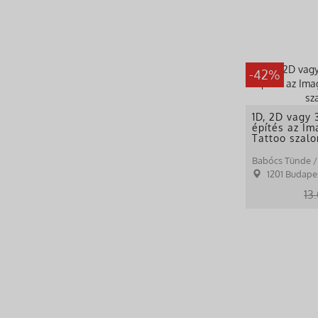
-42%
1D, 2D vagy
építés az I
Tattoo szal
1201 Budapest Mag
13