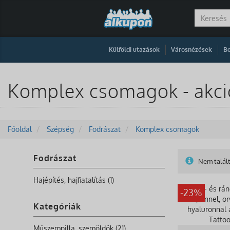
|
|
Külföldi utazások
Városnézések
Be
Komplex csomagok - akci
Főoldal
Szépség
Fodrászat
Komplex csomagok
Fodrászat
Nem talált
Hajépítés, hajfiatalítás (1)
-23%
Kategóriák
Műszempilla, szemöldök (21)