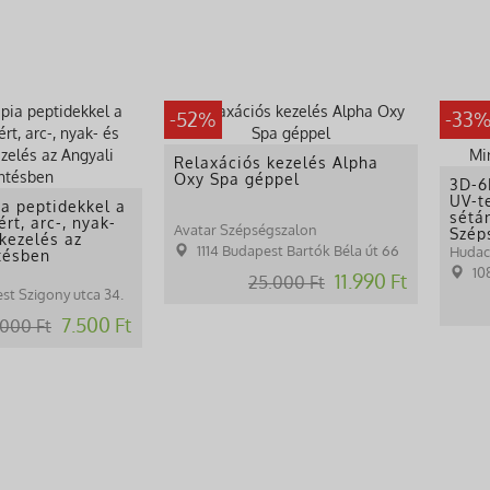
-52%
-33
Relaxációs kezelés Alpha
Oxy Spa géppel
3D-6
UV-t
ia peptidekkel a
sétá
ért, arc-, nyak-
Avatar Szépségszalon
Szép
kezelés az
1114 Budapest Bartók Béla út 66
tésben
10
11.990 Ft
25.000 Ft
st Szigony utca 34.
7.500 Ft
.000 Ft