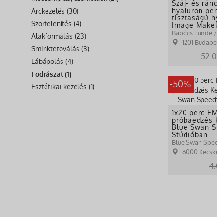
Száj- és ránc
hyaluron pen
Arckezelés (30)
tisztaságú h
Szőrtelenítés (4)
Image Make
szalonban
Alakformálás (23)
1201 Budapest Mag
Sminktetoválás (3)
52.0
Lábápolás (4)
Fodrászat (1)
-50%
Esztétikai kezelés (1)
1x20 perc E
próbaedzés 
Blue Swan S
Stúdióban
Blue Swan Spee
6000 Kecskemét, P
4.