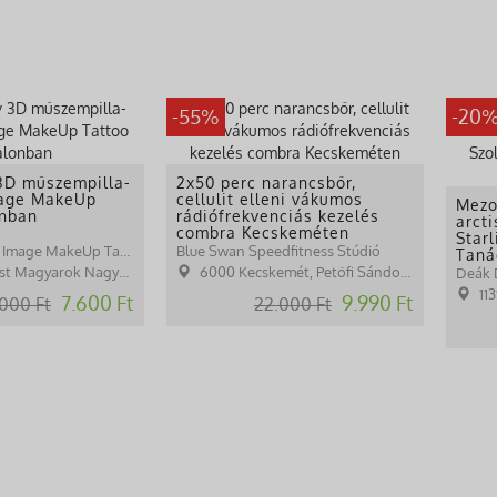
-55%
-20
 3D műszempilla-
2x50 perc narancsbőr,
mage MakeUp
cellulit elleni vákumos
Mezo
onban
rádiófrekvenciás kezelés
arcti
combra Kecskeméten
Starl
Babócs Tünde / Image MakeUp Tattoo
Blue Swan Speedfitness Stúdió
Taná
yarok Nagyasszonya tér 15.
6000 Kecskemét, Petőfi Sándor utca 1/a 1.em
Deák D
113
7.600 Ft
9.990 Ft
.000 Ft
22.000 Ft