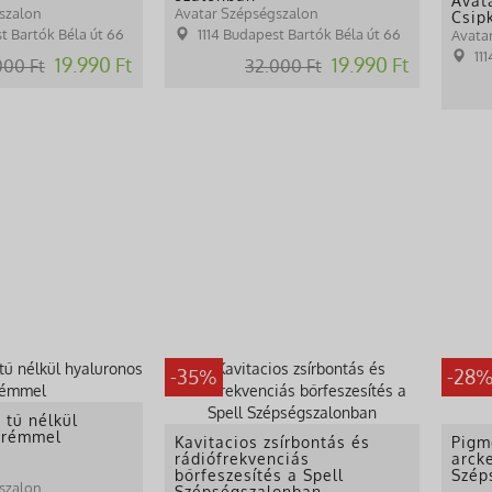
Avat
szalon
Avatar Szépségszalon
Csip
köké
t Bartók Béla út 66
1114 Budapest Bartók Béla út 66
Avata
11
19.990 Ft
19.990 Ft
000 Ft
32.000 Ft
-35%
-28
 tű nélkül
krémmel
Kavitacios zsírbontás és
Pigm
rádiófrekvenciás
arck
bőrfeszesítés a Spell
Szép
szalon
Szépségszalonban