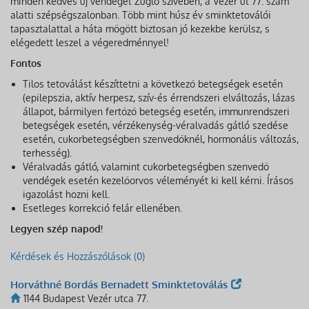
minden kedves új vendégét Zugló szívében, a Vezér út 77. szám
alatti szépségszalonban. Több mint húsz év sminktetoválói
tapasztalattal a háta mögött biztosan jó kezekbe kerülsz, s
elégedett leszel a végeredménnyel!
Fontos
Tilos tetoválást készíttetni a következő betegségek esetén
(epilepszia, aktív herpesz, szív-és érrendszeri elváltozás, lázas
állapot, bármilyen fertőző betegség esetén, immunrendszeri
betegségek esetén, vérzékenység-véralvadás gátló szedése
esetén, cukorbetegségben szenvedőknél, hormonális változás,
terhesség).
Véralvadás gátló, valamint cukorbetegségben szenvedő
vendégek esetén kezelőorvos véleményét ki kell kérni. Írásos
igazolást hozni kell.
Esetleges korrekció felár ellenében.
Legyen szép napod!
Kérdések és Hozzászólások (0)
Horváthné Bordás Bernadett Sminktetoválás
1144 Budapest Vezér utca 77.