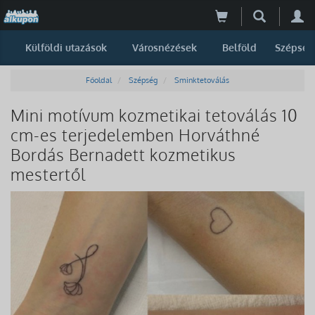
Külföldi utazások
Városnézések
Belföld
Szépség
Főoldal
Szépség
Sminktetoválás
Mini motívum kozmetikai tetoválás 10
cm-es terjedelemben Horváthné
Bordás Bernadett kozmetikus
mestertől