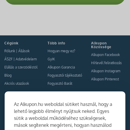
Cégünk
Több info
Alkupon
Közössége
Rólunk
|
Állások
Hogyan megy ez?
Alkupon Facebook
ÁSZF
|
Adatvédelem
GyIK
Hírlevél feliratkozás
Elállás a szerződéstől
Alkupon Garancia
Alkupon Instagram
Blog
Fogyasztói tájékoztató
Alkupon Pinterest
Akciós utazások
Fogyasztó Barát
Kapcsolat
Együttműködés
Az Alkupon.hu weboldal sütiket használ, hogy a
Kapcsolat
lehető legjobb élményt nyújtsuk neked. Egyes
sütik a weboldal működéséhez szükségesek,
Ajánlj nekünk!
mások segítenek megérteni, hogyan használod
Partner Belépés