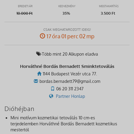
EREDETI ÁR
KEDVEZMÉNY
MEGTAKARÍTÁS
10.000
Ft
35%
3.500 Ft
CSAK MEGHATÁROZOTT IDEIG!
17 óra 01 perc 02 mp
Több mint 20 Alkupon eladva
Horváthné Bordás Bernadett Sminktetoválás
1144 Budapest Vezér utca 77.
bordas.bernadett79@gmail.com
06 20 311 2347
Partner Honlap
Dióhéjban
Mini motívum kozmetikai tetoválás 10 cm-es
terjedelemben Horváthné Bordás Bernadett kozmetikus
mestertől