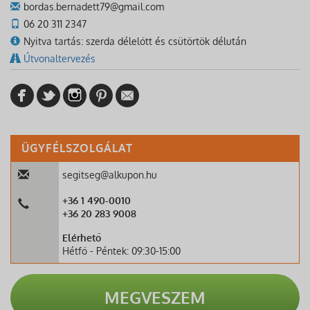
bordas.bernadett79@gmail.com
06 20 311 2347
Nyitva tartás: szerda délelőtt és csütörtök délután
Útvonaltervezés
ÜGYFÉLSZOLGÁLAT
segitseg@alkupon.hu
+36 1 490-0010
+36 20 283 9008
Elérhető
Hétfő - Péntek: 09:30-15:00
MEGVESZEM