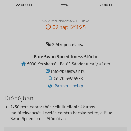
22.000
Ft
55%
12.010 Ft
CSAK MEGHATÁROZOTT IDEIG!
02 nap 12:11:25
2 Alkupon eladva
Blue Swan Speedfitness Stúdió
6000 Kecskemét, Petőfi Sándor utca 1/a 1.em
info@blueswan.hu
06 20 599 5933
Partner Honlap
Dióhéjban
2x50 perc narancsbőr, cellulit elleni vákumos
rádiófrekvenciás kezelés combra Kecskeméten, a Blue
Swan Speedfitness Stúdióban