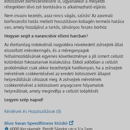
kötőszövet bőrfeszesítésére is, ugyanakkor a mélyebb
rétegekben lévő zsír bontására is alkalmazható eljárás.
Nem invaziv kezelés, azaz nincs vágás, szúrás! Az azonnali
bőrfeszesítő hatás mellett hosszútávon kollagén termelő hatása
van, amely hozzájárul a tartós, látványos feszes bőrhöz.
Hogyan segít a narancsbőr elleni harcban?
Az élettanilag indokoltnál nagyobbra növekedett zsírsejtek által
elszorított mikrokeringés, és a méreganyagok
felhalmozódásának egyenes következménye a jól ismert cellulit
különböző fokozatainak kialakulása. Ebből adódóan a cellulit
problémákat csak akkor kezelhetjük hatékonyan, ha a zsírsejtek
méretének csökkentésével az eredeti kötőszöveti állapot
helyreállítását célozzuk meg. A zsírsejtek méretének
csökkentésével a kötőszöveti anyagcsere folyamatok
helyreállnak, amely megindítja a cellulit leépítését.
Legyen szép napod!
Kérdések és Hozzászólások (0)
Blue Swan Speedfitness Stúdió
6000 Kecskemét, Petőfi Sándor utca 1/a 1.em