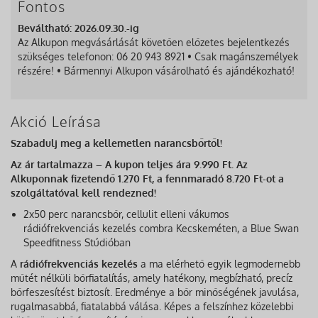
Fontos
Beváltható: 2026.09.30.-ig
Az Alkupon megvásárlását követően előzetes bejelentkezés
szükséges telefonon: 06 20 943 8921 • Csak magánszemélyek
részére! • Bármennyi Alkupon vásárolható és ajándékozható!
Akció Leírása
Szabadulj meg a kellemetlen narancsbőrtől!
Az ár tartalmazza – A kupon teljes ára 9.990 Ft. Az
Alkuponnak fizetendő 1.270 Ft, a fennmaradó 8.720 Ft-ot a
szolgáltatóval kell rendezned!
2x50 perc narancsbőr, cellulit elleni vákumos
rádiófrekvenciás kezelés combra Kecskeméten, a Blue Swan
Speedfitness Stúdióban
A
rádiófrekvenciás kezelés
a ma elérhető egyik legmodernebb
műtét nélküli bőrfiatalítás, amely hatékony, megbízható, precíz
bőrfeszesítést biztosít. Eredménye a bőr minőségének javulása,
rugalmasabbá, fiatalabbá válása. Képes a felszínhez közelebbi