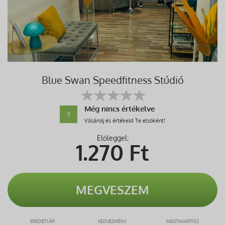
Blue Swan Speedfitness Stúdió
Még nincs értékelve
?
Vásárolj és értékeld Te elsőként!
Előleggel:
1.270
Ft
MEGVESZEM
EREDETI ÁR
KEDVEZMÉNY
MEGTAKARÍTÁS