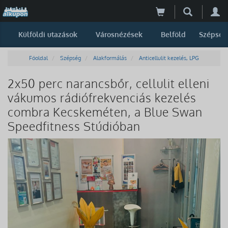
Külföldi utazások
Városnézések
Belföld
Szépség
Főoldal
Szépség
Alakformálás
Anticellulit kezelés, LPG
2x50 perc narancsbőr, cellulit elleni
vákumos rádiófrekvenciás kezelés
combra Kecskeméten, a Blue Swan
Speedfitness Stúdióban