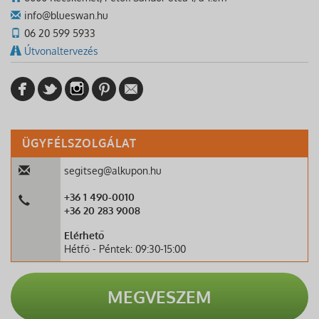
info@blueswan.hu
06 20 599 5933
Útvonaltervezés
ÜGYFÉLSZOLGÁLAT
segitseg@alkupon.hu
+36 1 490-0010
+36 20 283 9008
Elérhető
Hétfő - Péntek: 09:30-15:00
MEGVESZEM