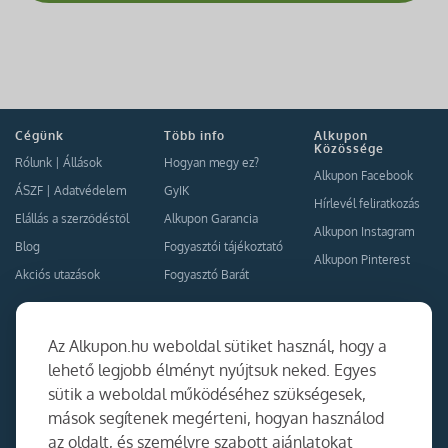
Cégünk
Több info
Alkupon
Közössége
Rólunk
|
Állások
Hogyan megy ez?
Alkupon Facebook
ÁSZF
|
Adatvédelem
GyIK
Hírlevél feliratkozás
Elállás a szerződéstől
Alkupon Garancia
Alkupon Instagram
Blog
Fogyasztói tájékoztató
Alkupon Pinterest
Akciós utazások
Fogyasztó Barát
Kapcsolat
Együttműködés
Az Alkupon.hu weboldal sütiket használ, hogy a
Kapcsolat
lehető legjobb élményt nyújtsuk neked. Egyes
sütik a weboldal működéséhez szükségesek,
Ajánlj nekünk!
mások segítenek megérteni, hogyan használod
Partner Belépés
az oldalt, és személyre szabott ajánlatokat