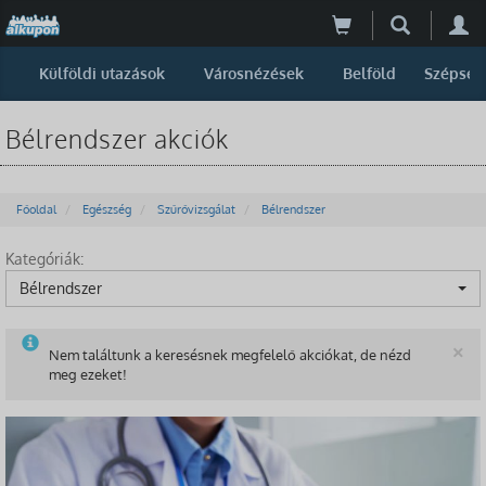
Külföldi utazások
Városnézések
Belföld
Szépség
Bélrendszer akciók
Főoldal
Egészség
Szűrővizsgálat
Bélrendszer
Kategóriák:
Bélrendszer
B
×
Nem találtunk a keresésnek megfelelő akciókat, de nézd
meg ezeket!
-78%