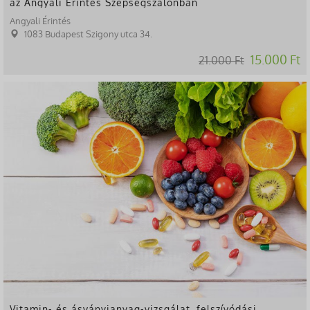
az Angyali Érintés Szépségszalonban
Angyali Érintés
1083 Budapest Szigony utca 34.
15.000 Ft
21.000 Ft
-79%
Vitamin- és ásványianyag-vizsgálat, felszívódási