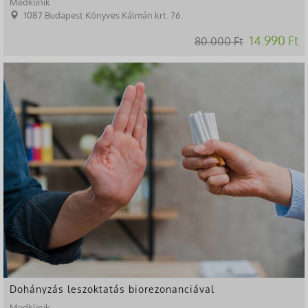
Medklinik
1087 Budapest Könyves Kálmán krt. 76.
14.990 Ft
80.000 Ft
-53%
Dohányzás leszoktatás biorezonanciával
Medklinik