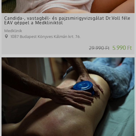
Candida-, vastagbél- és pajzsmirigyvizsgálat Dr.Voll féle
EAV géppel a Medkliniktől
Medklinik
1087 Budapest Könyves Kálmán krt. 76.
5.990 Ft
29.990 Ft
-22%