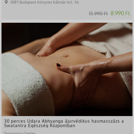
1087 Budapest Könyves Kálmán krt. 76.
8.990 Ft
15.990 Ft
-13%
30 perces Udara Abhyanga ájurvédikus hasmasszázs a
Swatantra Egészség Központban
Swatantra Center