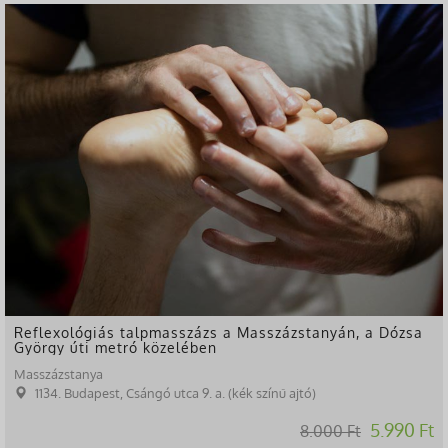
-25%
Reflexológiás talpmasszázs a Masszázstanyán, a Dózsa
György úti metró közelében
Masszázstanya
1134. Budapest, Csángó utca 9. a. (kék színű ajtó)
5.990 Ft
8.000 Ft