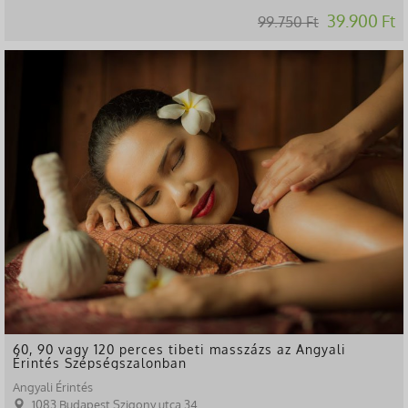
39.900 Ft
99.750 Ft
-44%
60, 90 vagy 120 perces tibeti masszázs az Angyali
Érintés Szépségszalonban
Angyali Érintés
1083 Budapest Szigony utca 34.