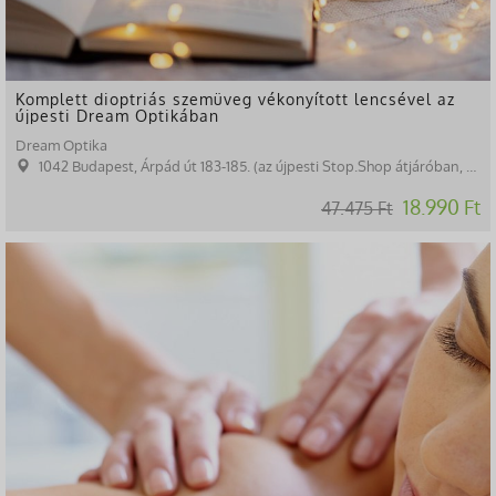
Komplett dioptriás szemüveg vékonyított lencsével az
újpesti Dream Optikában
Dream Optika
1042 Budapest, Árpád út 183-185. (az újpesti Stop.Shop átjáróban, a gyógyszertárral szemben)
18.990 Ft
47.475 Ft
-30%