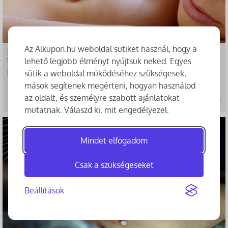
Az Alkupon.hu weboldal sütiket használ, hogy a
50 perces frissítő, relaxáló masszázs a Relax Spa
szalonban
lehető legjobb élményt nyújtsuk neked. Egyes
Relax Spa Életmód és Fogyasztóközpont
sütik a weboldal működéséhez szükségesek,
Fazekas utca 22 Budapest 1027
mások segítenek megérteni, hogyan használod
az oldalt, és személyre szabott ajánlatokat
6.990 Ft
10.000 Ft
mutatnak. Válaszd ki, mit engedélyezel.
-47%
Mindet elfogadom
Csak a szükségeseket
Beállítások