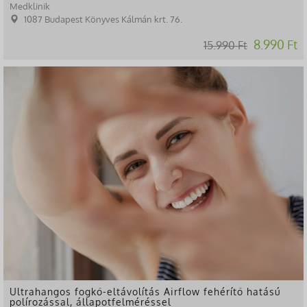
Medklinik
1087 Budapest Könyves Kálmán krt. 76.
8.990 Ft
15.990 Ft
-50%
Ultrahangos fogkő-eltávolítás Airflow fehérítő hatású
polírozással, állapotfelméréssel