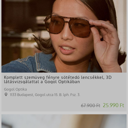
Komplett szemüveg fényre sötétedő lencsékkel, 3D
látásvizsgálattal a Gogol Optikában
Gogol Optika
1133 Budapest, Gogol utca 15. B. lph. Fsz. 3.
25.990 Ft
67.900 Ft
-38%