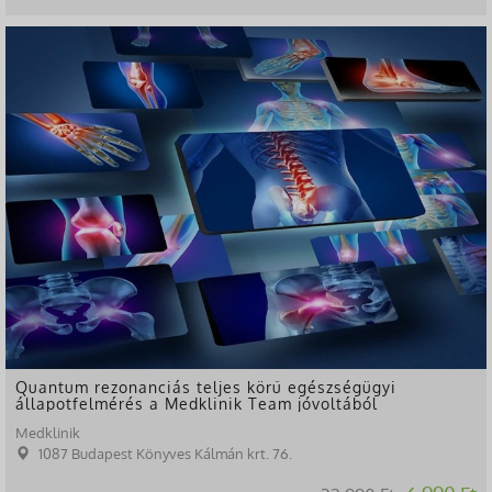
-79%
Quantum rezonanciás teljes körű egészségügyi
állapotfelmérés a Medklinik Team jóvoltából
Medklinik
1087 Budapest Könyves Kálmán krt. 76.