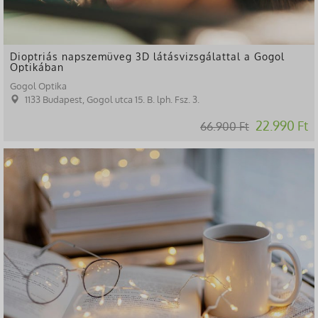
Dioptriás napszemüveg 3D látásvizsgálattal a Gogol
Optikában
Gogol Optika
1133 Budapest, Gogol utca 15. B. lph. Fsz. 3.
22.990 Ft
66.900 Ft
-60%