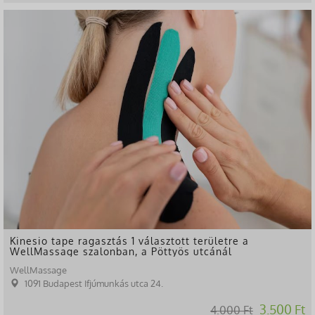
-13%
Kinesio tape ragasztás 1 választott területre a
WellMassage szalonban, a Pöttyös utcánál
WellMassage
1091 Budapest Ifjúmunkás utca 24.
3.500 Ft
4.000 Ft