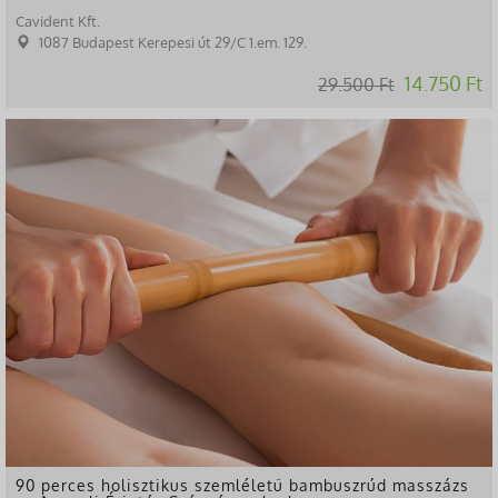
Cavident Kft.
1087 Budapest Kerepesi út 29/C 1.em. 129.
14.750 Ft
29.500 Ft
-29%
90 perces holisztikus szemléletű bambuszrúd masszázs