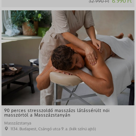
6.990 Ft
32.990 Ft
-56%
90 perces stresszoldó masszázs látássérült női
masszőrtől a Masszázstanyán
Masszázstanya
1134. Budapest, Csángó utca 9. a. (kék színű ajtó)