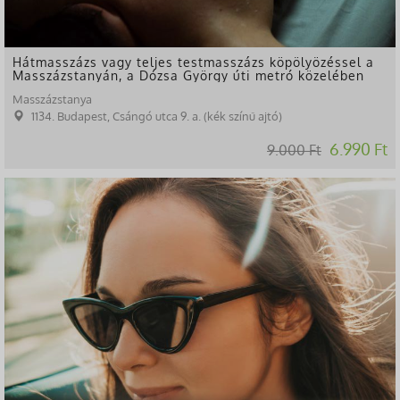
Hátmasszázs vagy teljes testmasszázs köpölyözéssel a
Masszázstanyán, a Dózsa György úti metró közelében
Masszázstanya
1134. Budapest, Csángó utca 9. a. (kék színű ajtó)
6.990 Ft
9.000 Ft
-66%