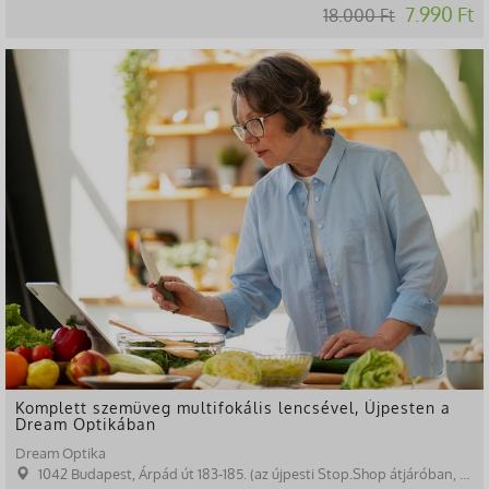
7.990 Ft
18.000 Ft
-60%
Komplett szemüveg multifokális lencsével, Újpesten a
Dream Optikában
Dream Optika
1042 Budapest, Árpád út 183-185. (az újpesti Stop.Shop átjáróban, a gyógyszertárral szemben)