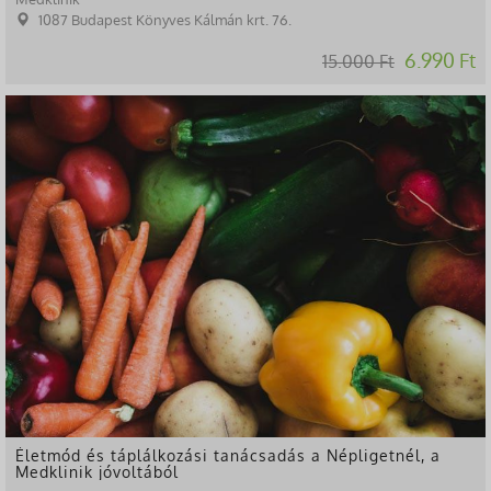
1087 Budapest Könyves Kálmán krt. 76.
6.990 Ft
15.000 Ft
-44%
Életmód és táplálkozási tanácsadás a Népligetnél, a
Medklinik jóvoltából