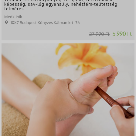
képesség, sav-lúg egyensúly, nehézfém-telítettség
felmérés
Medklinik
1087 Budapest Könyves Kálmán krt. 76.
5.990 Ft
27.990 Ft
-36%