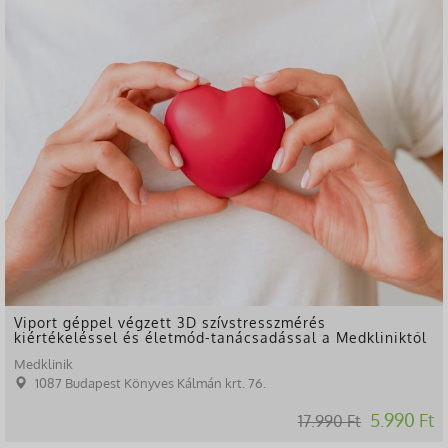
-67%
Viport géppel végzett 3D szívstresszmérés
kiértékeléssel és életmód-tanácsadással a Medkliniktől
Medklinik
1087 Budapest Könyves Kálmán krt. 76.
5.990 Ft
17.990 Ft