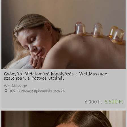
Gyógyító, fájdaloműző köpölyözés a WellMassage
szalonban, a Pöttyös utcánál
WellMassage
1091 Budapest Ifjúmunkás utca 24.
5.500 Ft
6.000 Ft
-62%