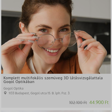
-56%
Komplett multifokális szemüveg 3D látásvizsgálattala
Gogol Optikában
Gogol Optika
1133 Budapest, Gogol utca 15. B. lph. Fsz. 3.
44.900 Ft
102.100 Ft