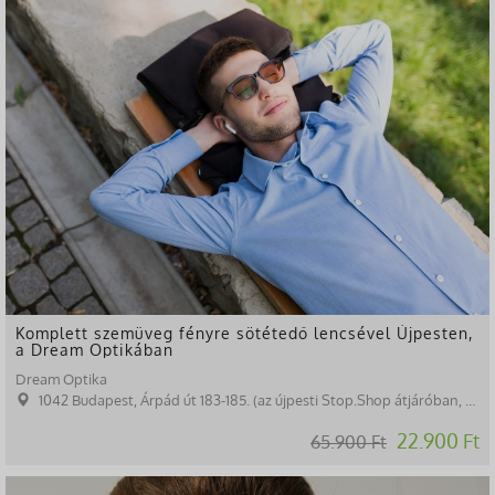
Komplett szemüveg fényre sötétedő lencsével Újpesten,
a Dream Optikában
Dream Optika
1042 Budapest, Árpád út 183-185. (az újpesti Stop.Shop átjáróban, a gyógyszertárral szemben)
22.900 Ft
65.900 Ft