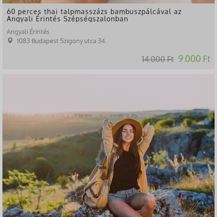
60 perces thai talpmasszázs bambuszpálcával az
Angyali Érintés Szépségszalonban
Angyali Érintés
1083 Budapest Szigony utca 34.
9.000 Ft
14.000 Ft
-40%