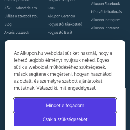
Alkupon Facebook
ÁSZF
|
Adatvédelem
GyIK
Hírlevél feliratkozás
Elállás a szerződéstől
Alkupon Garancia
Alkupon Instagram
Blog
Fogyasztói tájékoztató
Alkupon Pinterest
Akciós utazások
Fogyasztó Barát
Kapcsolat
Együttműködés
Az Alkupon.hu weboldal sütiket használ, hogy a
Kapcsolat
lehető legjobb élményt nyújtsuk neked. Egyes
sütik a weboldal működéséhez szükségesek,
Ajánlj nekünk!
mások segítenek megérteni, hogyan használod
Partner Belépés
az oldalt, és személyre szabott ajánlatokat
mutatnak. Válaszd ki, mit engedélyezel.
Mindet elfogadom
Csak a szükségeseket