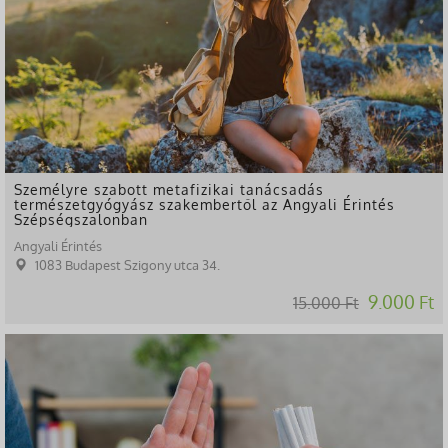
Személyre szabott metafizikai tanácsadás
természetgyógyász szakembertől az Angyali Érintés
Szépségszalonban
Angyali Érintés
1083 Budapest Szigony utca 34.
9.000 Ft
15.000 Ft
-53%