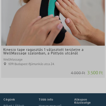
Kinesio tape ragasztás 1 választott területre a
WellMassage szalonban, a Pöttyös utcánál
WellMassage
1091 Budapest Ifjúmunkás utca 24.
3.500 Ft
4.000 Ft
Cégünk
Több info
Alkupon
Közössége
Rólunk
|
Állások
Hogyan megy ez?