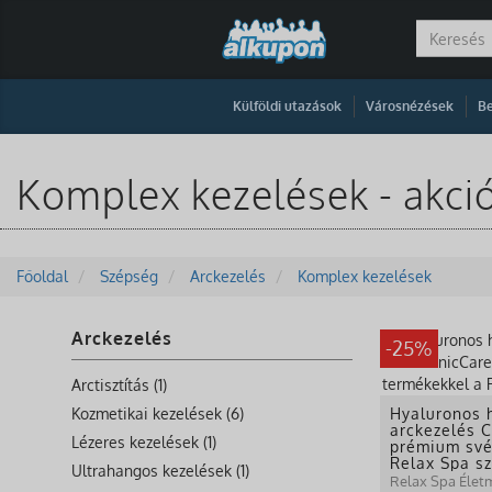
|
|
Külföldi utazások
Városnézések
Be
Komplex kezelések - akci
Főoldal
Szépség
Arckezelés
Komplex kezelések
Arckezelés
-25%
Arctisztítás (1)
Kozmetikai kezelések (6)
Hyaluronos h
arckezelés C
Lézeres kezelések (1)
prémium své
Relax Spa s
Ultrahangos kezelések (1)