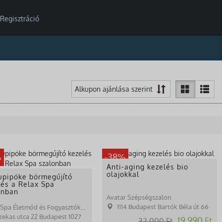
Regisztráció
%
-38%
Anti-aging kezelés bio
olajokkal
pipőke bőrmegújító
lés a Relax Spa
onban
Avatar Szépségszalon
1114 Budapest Bartók Béla út 66
Relax Spa Életmód és Fogyasztóközpont
zekas utca 22 Budapest 1027
19.990 Ft
32.000 Ft