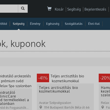
Kosár
Segítség
Bejelentkezés
|
|
|
|
|
|
|
lföld
Szépség
Élmény
Egészség
Szolgáltatás
Étel-Ital
ók, kuponok
-41%
-20
Teljes arctisztítás bio
Hamu
kozmetikumokkal
keze
idratáló
szal
linicCare
d termékekkel a
Avatar Szépségszalon
zalonban
1114 Budapest Bartók Béla út 66
Fa
Relax Spa Életmód és Fogyasztóközpont