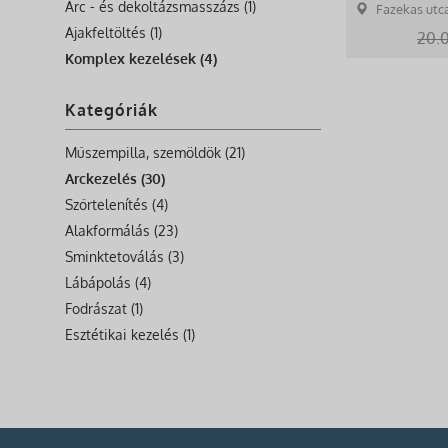
Arc - és dekoltázsmasszázs (1)
Fazekas utc
Ajakfeltöltés (1)
20.
Komplex kezelések (4)
Kategóriák
Műszempilla, szemöldök (21)
Arckezelés (30)
Szőrtelenítés (4)
Alakformálás (23)
Sminktetoválás (3)
Lábápolás (4)
Fodrászat (1)
Esztétikai kezelés (1)