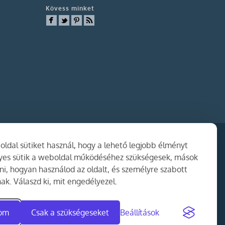
Kövess minket
ldal sütiket használ, hogy a lehető legjobb élményt
gyes sütik a weboldal működéséhez szükségesek, mások
i, hogyan használod az oldalt, és személyre szabott
ak. Válaszd ki, mit engedélyezel.
dom
Csak a szükségeseket
Beállítások