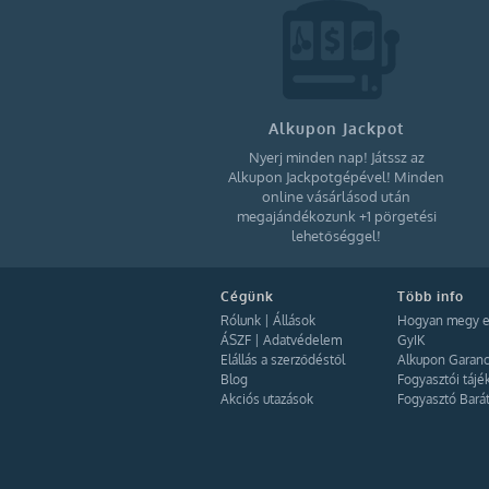
Alkupon Jackpot
Nyerj minden nap! Játssz az
Alkupon Jackpotgépével! Minden
online vásárlásod után
megajándékozunk +1 pörgetési
lehetőséggel!
Cégünk
Több info
Rólunk
|
Állások
Hogyan megy e
ÁSZF
|
Adatvédelem
GyIK
Elállás a szerződéstől
Alkupon Garanc
Blog
Fogyasztói tájé
Akciós utazások
Fogyasztó Bará