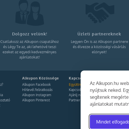
Dolgozz velünk!
Üzleti partnereknek
Csatlakozz az Alkupon csapatához
Legyen Ön is az Alkupon partnere
és Légy Te az, aki lehetővé teszi
és élvezze a közösségi vásárlás
ezeket az egyedi kedvezményes
előnyeit!
ajánlatokat!
Alkupon Közössége
Kapcsolat
Az Alkupon.hu webo
z?
Alkupon Facebook
Együttműködés
nyújtsuk neked. E
Hírlevél feliratkozás
Kapcsolat
ia
Alkupon Instagram
Ajánlj nekünk!
segítenek megérten
koztató
Alkupon Pinterest
Partner Belépés
ajánlatokat mutatn
t
Mindet elfoga