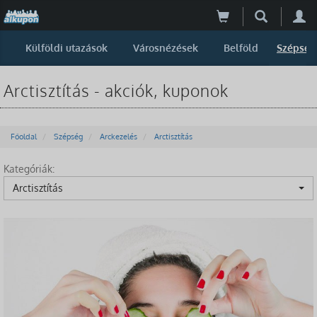
Külföldi utazások
Városnézések
Belföld
Szépség
Arctisztítás - akciók, kuponok
Főoldal
Szépség
Arckezelés
Arctisztítás
Kategóriák:
Arctisztítás
-41%