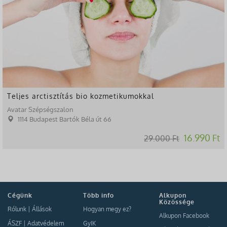
Teljes arctisztítás bio kozmetikumokkal
Avatar Szépségszalon
1114 Budapest Bartók Béla út 66
16.990 Ft
29.000 Ft
Cégünk
Több info
Alkupon
Közössége
Rólunk
|
Állások
Hogyan megy ez?
Alkupon Facebook
ÁSZF
|
Adatvédelem
GyIK