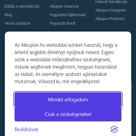
Hírlevél feliratkozás
Elállás a szerződéstől
Alkupon Garancia
Alkupon Instagram
Blog
Fogyasztói tájékoztató
Alkupon Pinterest
Akciós utazások
Fogyasztó Barát
Kapcsolat
Együttműködés
Az Alkupon.hu weboldal sütiket használ, hogy a
Kapcsolat
lehető legjobb élményt nyújtsuk neked. Egyes
sütik a weboldal működéséhez szükségesek,
Ajánlj nekünk!
mások segítenek megérteni, hogyan használod
Partner Belépés
az oldalt, és személyre szabott ajánlatokat
mutatnak. Válaszd ki, mit engedélyezel.
Mindet elfogadom
Csak a szükségeseket
Beállítások