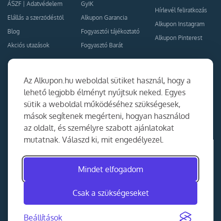
ÁSZF
|
Adatvédelem
GyIK
Hírlevél feliratkozás
Elállás a szerződéstől
Alkupon Garancia
Alkupon Instagram
Blog
Fogyasztói tájékoztató
Alkupon Pinterest
Akciós utazások
Fogyasztó Barát
Kapcsolat
Együttműködés
Az Alkupon.hu weboldal sütiket használ, hogy a
Kapcsolat
lehető legjobb élményt nyújtsuk neked. Egyes
sütik a weboldal működéséhez szükségesek,
Ajánlj nekünk!
mások segítenek megérteni, hogyan használod
Partner Belépés
az oldalt, és személyre szabott ajánlatokat
mutatnak. Válaszd ki, mit engedélyezel.
Mindet elfogadom
Csak a szükségeseket
Beállítások