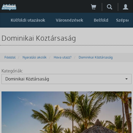
Külföldi utazások
Városnézések
Belföld
Szépség
Dominikai Köztársaság
Főoldal
Nyaralási akciók
Hova utazz?
Dominikai Köztársaság
Kategóriák:
Dominikai Köztársaság