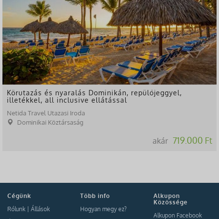
Körutazás és nyaralás Dominikán, repülőjeggyel,
illetékkel, all inclusive ellátással
Netida Travel Utazasi Iroda
Dominikai Köztársaság
719.000 Ft
akár
Cégünk
Több info
Alkupon
Közössége
Rólunk
|
Állások
Hogyan megy ez?
Alkupon Facebook