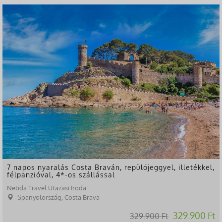
7 napos nyaralás Costa Braván, repülőjeggyel, illetékkel,
félpanzióval, 4*-os szállással
Netida Travel Utazasi Iroda
Spanyolország, Costa Brava
329.900 Ft
329.900 Ft