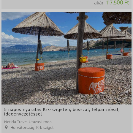
117.500 Ft
akár
5 napos nyaralás Krk-szigeten, busszal, félpanzióval,
idegenvezetéssel
Netida Travel Utazasi Iroda
Horvátország, Krk-sziget