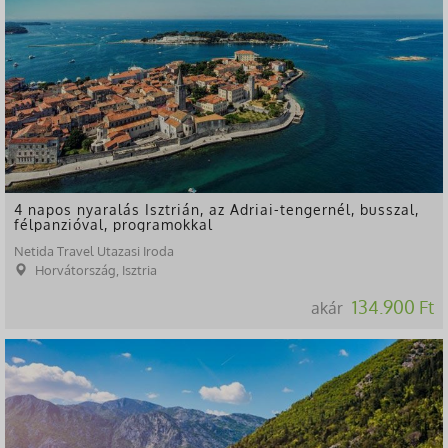
4 napos nyaralás Isztrián, az Adriai-tengernél, busszal,
félpanzióval, programokkal
Netida Travel Utazasi Iroda
Horvátország, Isztria
134.900 Ft
akár