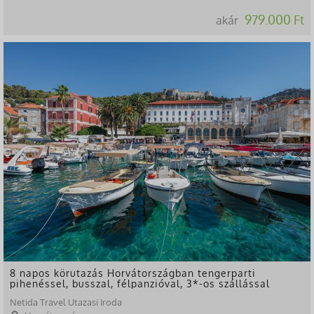
979.000 Ft
akár
8 napos körutazás Horvátországban tengerparti
pihenéssel, busszal, félpanzióval, 3*-os szállással
Netida Travel Utazasi Iroda