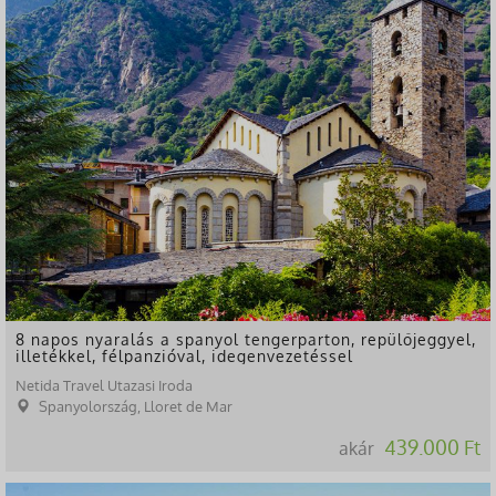
8 napos nyaralás a spanyol tengerparton, repülőjeggyel,
illetékkel, félpanzióval, idegenvezetéssel
Netida Travel Utazasi Iroda
Spanyolország, Lloret de Mar
439.000 Ft
akár