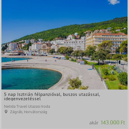
5 nap Isztrián félpanzióval, buszos utazással,
idegenvezetéssel
Netida Travel Utazasi Iroda
Zágráb, Horvátország
143.000 Ft
akár