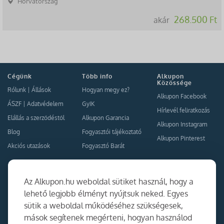
Horvátország
268.500 Ft
akár
Cégünk
Több info
Alkupon
Közössége
Rólunk
|
Állások
Hogyan megy ez?
Alkupon Facebook
ÁSZF
|
Adatvédelem
GyIK
Hírlevél feliratkozás
Elállás a szerződéstől
Alkupon Garancia
Alkupon Instagram
Blog
Fogyasztói tájékoztató
Alkupon Pinterest
Akciós utazások
Fogyasztó Barát
Kapcsolat
Együttműködés
Az Alkupon.hu weboldal sütiket használ, hogy a
Kapcsolat
lehető legjobb élményt nyújtsuk neked. Egyes
sütik a weboldal működéséhez szükségesek,
Ajánlj nekünk!
mások segítenek megérteni, hogyan használod
Partner Belépés