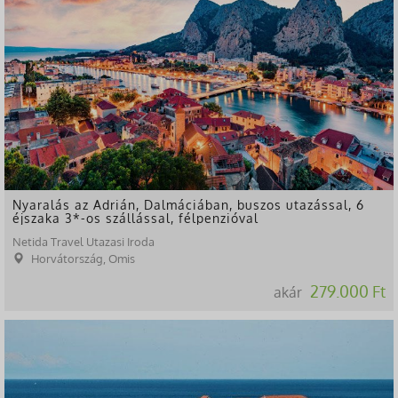
Nyaralás az Adrián, Dalmáciában, buszos utazással, 6
éjszaka 3*-os szállással, félpenzióval
Netida Travel Utazasi Iroda
Horvátország, Omis
279.000 Ft
akár