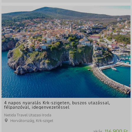
4 napos nyaralás Krk-szigeten, buszos utazással,
félpanzóval, idegenvezetéssel
Netida Travel Utazasi Iroda
Horvátország, Krk-sziget
116.900 Ft
akár