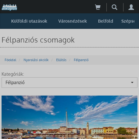
Külföldi utazások
Városnézések
Belföld
Szépség
Félpanziós csomagok
Főoldal
Nyaralási akciók
Ellátás
Félpanzió
Kategóriák:
Félpanzió