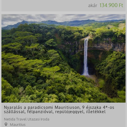
134.900 Ft
akár
Nyaralás a paradicsomi Mauritiuson, 9 éjszaka 4*-os
szállással, félpanzióval, repülőjeggyel, illetékkel
Netida Travel Utazasi Iroda
Mauritius