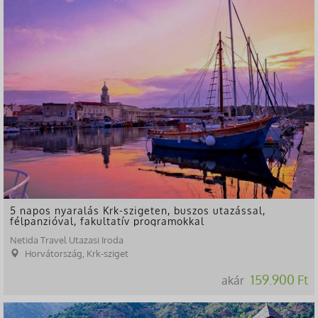
5 napos nyaralás Krk-szigeten, buszos utazással,
félpanzióval, fakultatív programokkal
Netida Travel Utazasi Iroda
Horvátország, Krk-sziget
159.900 Ft
akár