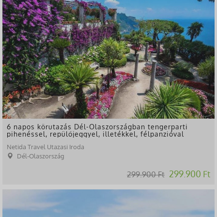
6 napos körutazás Dél-Olaszországban tengerparti
pihenéssel, repülőjeggyel, illetékkel, félpanzióval
Netida Travel Utazasi Iroda
Dél-Olaszország
299.900 Ft
299.900 Ft