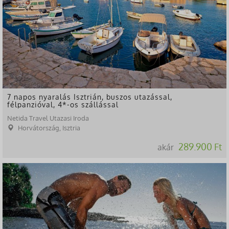
7 napos nyaralás Isztrián, buszos utazással,
félpanzióval, 4*-os szállással
Netida Travel Utazasi Iroda
Horvátország, Isztria
289.900 Ft
akár