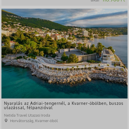
Nyaralás az Adriai-tengernél, a Kvarner-öbölben, buszos
utazással, félpanzióval
Netida Travel Utazasi Iroda
Horvátország, Kvarner-öböl