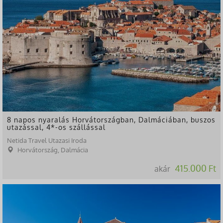
8 napos nyaralás Horvátországban, Dalmáciában, buszos
utazással, 4*-os szállással
Netida Travel Utazasi Iroda
Horvátország, Dalmácia
415.000 Ft
akár