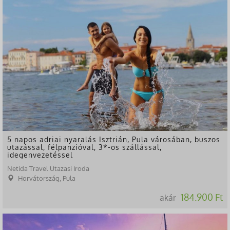
5 napos adriai nyaralás Isztrián, Pula városában, buszos
utazással, félpanzióval, 3*-os szállással,
idegenvezetéssel
Netida Travel Utazasi Iroda
Horvátország, Pula
184.900 Ft
akár