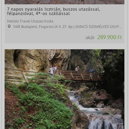
7 napos nyaralás Isztrián, buszos utazással,
félpanzióval, 4*-os szállással
Netida Travel Utazasi Iroda
1148 Budapest, Fogarasi út 5. 27. ép.( (NINCS SZEMÉLYES ÜGYFÉLFOGADÁS)
289.900 Ft
akár