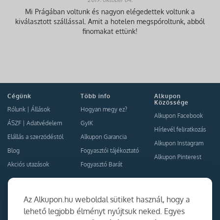
Mi Prágában voltunk és nagyon elégedettek voltunk a
kiválasztott szállással. Amit a hotelen megspóroltunk, abból
finomakat ettünk!
Cégünk
Több info
Alkupon
Közössége
Rólunk
|
Állások
Hogyan megy ez?
Alkupon Facebook
ÁSZF
|
Adatvédelem
GyIK
Hírlevél feliratkozás
Elállás a szerződéstől
Alkupon Garancia
Alkupon Instagram
Blog
Fogyasztói tájékoztató
Alkupon Pinterest
Akciós utazások
Fogyasztó Barát
Kapcsolat
Együttműködés
Az Alkupon.hu weboldal sütiket használ, hogy a
Kapcsolat
lehető legjobb élményt nyújtsuk neked. Egyes