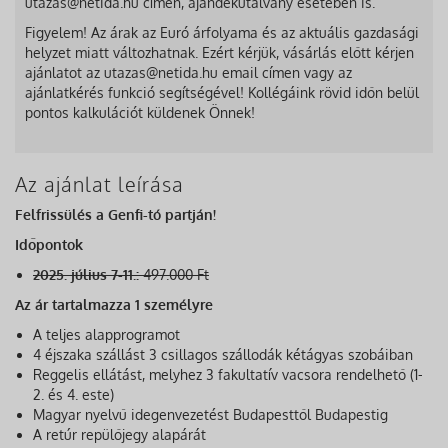
utazas@netida.hu címen, ajándékutalvány esetében is.
Figyelem! Az árak az Euró árfolyama és az aktuális gazdasági
helyzet miatt változhatnak. Ezért kérjük, vásárlás előtt kérjen
ajánlatot az utazas@netida.hu email címen vagy az
ajánlatkérés funkció segítségével! Kollégáink rövid időn belül
pontos kalkulációt küldenek Önnek!
Az ajánlat leírása
Felfrissülés a Genfi-tó partján!
Időpontok
2025. július 7-11.:
497.000 Ft
Az ár tartalmazza 1 személyre
A teljes alapprogramot
4 éjszaka szállást 3 csillagos szállodák kétágyas szobáiban
Reggelis ellátást, melyhez 3 fakultatív vacsora rendelhető (1-
2. és 4. este)
Magyar nyelvű idegenvezetést Budapesttől Budapestig
A retúr repülőjegy alapárát