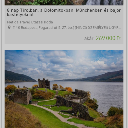
8 nap Tirolban, a Dolomitokban, Münchenben és bajor
kastélyoknál
Netida Travel Utazasi Iroda
1148 Budapest, Fogarasi út 5. 27. ép.( (NINCS SZEMÉLYES ÜGYFÉLFOGADÁS)
269.000 Ft
akár