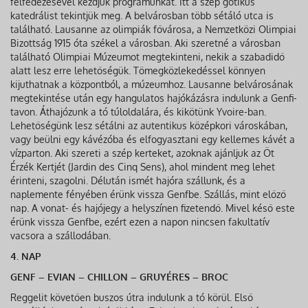
felfedezésével kezdjük programunkat. Itt a szép gótikus
katedrálist tekintjük meg. A belvárosban több sétáló utca is
található. Lausanne az olimpiák fővárosa, a Nemzetközi Olimpiai
Bizottság 1915 óta székel a városban. Aki szeretné a városban
található Olimpiai Múzeumot megtekinteni, nekik a szabadidő
alatt lesz erre lehetőségük. Tömegközlekedéssel könnyen
kijuthatnak a központból, a múzeumhoz. Lausanne belvárosának
megtekintése után egy hangulatos hajókázásra indulunk a Genfi-
tavon. Áthajózunk a tó túloldalára, és kikötünk Yvoire-ban.
Lehetőségünk lesz sétálni az autentikus középkori városkában,
vagy beülni egy kávézóba és elfogyasztani egy kellemes kávét a
vízparton. Aki szereti a szép kerteket, azoknak ajánljuk az Öt
Érzék Kertjét (Jardin des Cinq Sens), ahol mindent meg lehet
érinteni, szagolni. Délután ismét hajóra szállunk, és a
naplemente fényében érünk vissza Genfbe. Szállás, mint előző
nap. A vonat- és hajójegy a helyszínen fizetendő. Mivel késő este
érünk vissza Genfbe, ezért ezen a napon nincsen fakultatív
vacsora a szállodában.
4. NAP
GENF – EVIAN – CHILLON – GRUYÉRES – BROC
Reggelit követően buszos útra indulunk a tó körül. Első