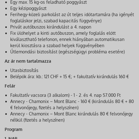
Egy max. 15 kg-os feladható poggyászt
Egy kézipoggyászt
Ferihegy-közeli parkolást az út teljes időtartamára (ha igényét
foglaláskor jelzi, szabad kapacitás függvénye)
Privát autóbuszos kirándulást a 4. napon
Fix ülőhelyet a kinti autóbuszon, amely foglalás előtt
kiválasztható telefonon, ennek hiányában automatikusan
kerül kiosztásra a szabad helyek függvényében
Útlemondási biztosítást (egészségügyi probléma esetére)
Az ár nem tartalmazza
Utasbiztosítás
Belépők ára: kb.: 121 CHF + 15 €; + fakultatív kirándulás 160 €
Felár
Fakultatív vacsora (3 alkalom) - 1 - 2. és 4. nap 57.000 Ft
Annecy - Chamonix – Mont Blanc - 160 € (kirándulás 80 € + 80
€ felvonójegy, fizetés a helyszínen)
Annecy - Chamonix – Mont Blanc kirándulás 80 € felvonójegy
nélkül (fizetés a helyszínen)
Program
1. NAP