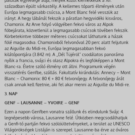
paloták egyvelege adja, melyek közül kiemelkedik a XII.
században épült várkastély. A kellemes tóparti élmények után
Európa legmagasabb csúcsa, a Mont Blanc felé vesszük az
irányt. A hegy lábánál fekszik a páratlan hegyvidéki kisváros,
Chamonix. Az Arve folyó völgyében fekvő város az Alpok
főbejárata, közvetlenül a legmagasabb csúcsok tövében fekszik.
Körbetekintve többezer méteres csúcsokat láthatunk a házak
fölé magasodva. Chamonixból felvonóval 20 perc alatt feljutunk
az Aiguille du Midi-re, Európa legmagasabban fekvő
kilátópontjára (3.842 m). A „Dél Tűjéről” csodálatos panoráma
nyílik a francia, svájci és olasz Alpokra és legfőképpen a Mont
Blanc-ra. Életre szóló élmény ott állni. Programunk végén
visszatérés Genfbe, szállás. Fakultatív kirándulás: Annecy – Mont
Blanc – Chamonix: 80 € + 80 € felvonójegy. A felvonójegy árát
csak annak kell fizetnie, aki fel akar menni az Aiguille du Midi-re.
3. NAP
GENF – LAUSANNE – YVOIRE – GENF
Ezen a napon Genfben vonatra szállunk és elindulunk Svájc 4.
legnépesebb városa, Lausanne felé. Útközben megcsodálhatjuk
a Genfi-tó partján fekvő szőlőültetvényeket, a terület az UNESCO
Világörökségek Listáján is szerepel. Lausanne-ba érve az óváros