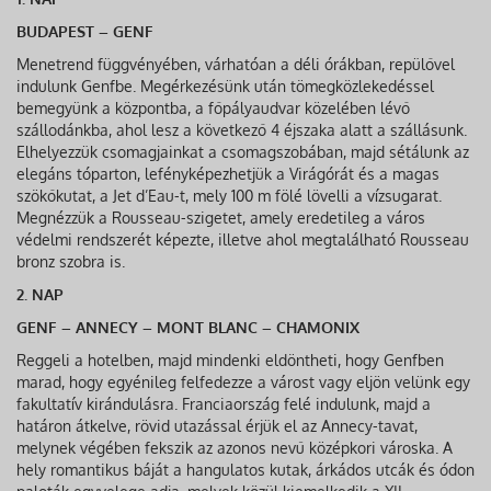
BUDAPEST – GENF
Menetrend függvényében, várhatóan a déli órákban, repülővel
indulunk Genfbe. Megérkezésünk után tömegközlekedéssel
bemegyünk a központba, a főpályaudvar közelében lévő
szállodánkba, ahol lesz a következő 4 éjszaka alatt a szállásunk.
Elhelyezzük csomagjainkat a csomagszobában, majd sétálunk az
elegáns tóparton, lefényképezhetjük a Virágórát és a magas
szökőkutat, a Jet d’Eau-t, mely 100 m fölé lövelli a vízsugarat.
Megnézzük a Rousseau-szigetet, amely eredetileg a város
védelmi rendszerét képezte, illetve ahol megtalálható Rousseau
bronz szobra is.
2. NAP
GENF – ANNECY – MONT BLANC – CHAMONIX
Reggeli a hotelben, majd mindenki eldöntheti, hogy Genfben
marad, hogy egyénileg felfedezze a várost vagy eljön velünk egy
fakultatív kirándulásra. Franciaország felé indulunk, majd a
határon átkelve, rövid utazással érjük el az Annecy-tavat,
melynek végében fekszik az azonos nevű középkori városka. A
hely romantikus báját a hangulatos kutak, árkádos utcák és ódon