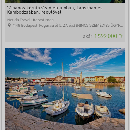
17 napos körutazás Vietnámban, Laoszban és
Kambodzsában, repülővel
Netida Travel Utazasi Iroda
1148 Budapest, Fogarasi út 5. 27. ép.( (NINCS SZEMÉLYES ÜGYFÉLFOGADÁS)
1.599.000 Ft
akár