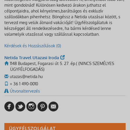
mint gondolnád! Különösen kedvező árakon juthatsz el
célpontjaidra, ahol kényelmes,barátságos és exkluzív
szállodákban pihenhetsz. Böngéssz a Netida utazásai között, s
tervezd meg velük álmaid vakációját! Ügyfélszolgálatuk is
készséggel áll rendelkezésedre, ha bármi kérdésed lenne
valamelyik utazással vagy szállással kapcsolatban.
Kérdések és Hozzászólások (0)
Netida Travel Utazasi Iroda
1148 Budapest, Fogarasi út 5. 27. ép.( (NINCS SZEMÉLYES
ÜGYFÉLFOGADÁS)
utazas@netida.hu
+ 36 1 490-0010
Útvonaltervezés
ÜGYFÉLSZOLGÁLAT