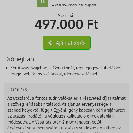
4.8
A vásárlók értékelése alapján!
Akár már:
497.000
Ft
Ajánlatkérés
Dióhéjban
Körutazás Svájcban, a Genfi-tónál, repülőjeggyel, illetékkel,
reggelivel, 3*-os szállással, idegenvezetéssel
Fontos
Az utazásról a fontos tudnivalókat és a részvételi díj tartalmát
a szöveg leírásában találod. Az ajánlat érvényessége a
szabad helyektől függ • Egyéni igény kapcsán kérj árajánlatot
az utazási irodától, a végleges kalkuláció ennek alapján
módosulhat. • Vásárlás után 2 munkanapon belül
érvényesítsd a megvásárolt utazási szándékod emailben az