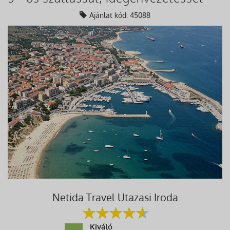
Ajánlat kód: 45088
Netida Travel Utazasi Iroda
Kiváló