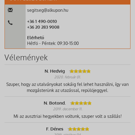
segitseg@alkupon.hu
+36 1 490-0010
+36 20 283 9008
Elérhető
Hétfő - Péntek: 09:30-15:00
Vélemények
N. Hedvig
2020. február 01.
Szuper, hogy az utalványokat sokáig fel lehet használni, így van
mozgásterünk az utazással, repülőjeggyel.
N. Botond.
2019. december 11.
Mi az ausztriai hegyekben voltunk, szuper volt a szállás!
F. Dénes
2019. október 04.