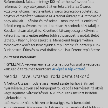
Reformátorok fala, a mintegy 100 méter hosszú szoborfal a
reformáció nagy alakjainak állít emléket. Séta az Óváros
középkori utcáin, megtekintjük a város legrégibb épületét, az
egykori városházát, valamint az Arsenal árkádjait. A reformáció
nagy alakjait – Kálvint és másokat – monumentális emlékmű
örökíti meg az óváros melletti parkban. A szobrok közt találjuk
Bocskai István alakját is. Következő látványosság a kálvinista
katedrális, mely építészetileg több stílusjegyet is mutat. Belül
láthatjuk Kálvin János székét is. Menetrend függvényében,
tömegközlekedéssel kimegyünk a repülőtérre és hazarepülünk
Budapestre. Érkezés az esti órákban a Liszt Ferenc repülőtérre.
Jó utazást kívánunk!
FIGYELEM!
A kedvezmény eltérő lehet, pontos árat a végleges
kalkuláció tartalmaz forintban!
Árképzési tájékoztató
.
Netida Travel Utazasi Iroda bemutatkozó
A Netida Utazási Iroda elvisz Téged szinte bárhová álmaid
nyaralására,legyen szó tengerpartról, csodás természeti tájakról
vagy izgalmas városnézésről. A külföldi utak mellett belföldi
ajánlatokkal is
találkozhatsz náluk, hiszen az iroda igyekszik bemutatni
közönségének Magyarország látnivalóit is, amelyekből több van,