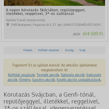
6 napos körutazás Skóciában, repülőjeggyel,
illetékkel, reggelivel, 3*-os szállással
Netida Travel Utazasi Iroda
1148 Budapest, Fogarasi út 5. 27. ép.( (NINCS SZEMÉLYES ÜGYFÉLFOGADÁS)
614.500 Ft
akár
Főoldal
Külföldi utazások
Ország
Svájc
Figyelem! Ez az ajánlat elavult. Az aktuális ajánlatokat
megtekintheti itt:
Külföldi utazások
,
Termék akciók
,
Szépség akciók
,
Egészség
akciók
,
Élmény
,
Gasztro akciók
,
Egyéb akciós szolgáltatások
,
Körutazás Svájcban, a Genfi-tónál,
repülőjeggyel, illetékkel, reggelivel,
3*-os szállással, idegenvezetéssel