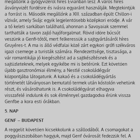
megállónk a gyógyvizéről híres Evianban lesz. A város híres
ásványvizét fürdésre és ivásra egyaránt használják. Megtekintjük
a forrást is. Második megállónk a XIII. században épült Chillon-i
vízivár, amely Svájc egyik legjelentősebb középkori erődje. A vár
a tó keleti sarkában található, ahonnan a Savoyaiak szemmel
tarthatták a tavon zajló hajóforgalmat. Rövid időre búcsút
veszünk a Genfi-tótól, mert felkeressük a sajtgyártásáról híres
Gruyéres-t. A ma is álló védfalai közé zárt egykori grófi székváros
igazi csemege a turisták számára. Rendezettsége, tisztasága, a
vár romantikája jó kiegészítést ad a sajtkészítésnek és a
sajtüzleteknek, melyek egyikébe mi is betérünk. Ezt követően
újabb gasztronómiai élmény, a Nestlé csokoládégyár
központjába látogatunk. A kakaó és a csokoládégyártás
történetét látványosan bemutató termek után kóstolón vehetünk
részt, és vásárolhatunk is. A csokoládégyárat elhagyva
visszafelé indulunk és sok élménnyel gazdagodva érünk vissza
Genfbe a kora esti órákban.
5. NAP
GENF – BUDAPEST
A reggelit követően kicsekkolunk a szállodából. A csomagokat a
poggyászszobában hagyjuk, majd Genf óvárosát fedezzük fel. A