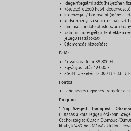
idegenforgalmi adót (helyszínen fiz
kötelező jellegű helyi idegenvezető
szervizdíjat / borravalót (igény ese
kedvezményes csoportos baleset-be
minimális induló utaslétszám hiány
valamint az egyéb, a fentiekben nem
jellegű kiadásokat)
útlemondás biztosítást
Felár
4x vacsora felár 39 800 Ft
Egyágyas felár 49 000 Ft
25-34 fő esetén: 12.000 Ft / 33 EUR
Fontos
Lehetséges ingyenes transzfer a csa
Program
1. Nap: Szeged – Budapest – Olomou
Elutazás a kora reggeli órákban Szege
Csehország területén Olomouc (Olmütz)
királlyá 1469-ben Mátyás királyt. Lé