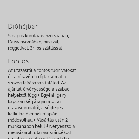
Dióhéjban
5 napos körutazás Sziléziában,
Daisy nyomában, busszal,
reggelivel, 3*-os szállással
Fontos
Az utazásról a fontos tudnivalókat
és a részvételi díj tartalmát a
szöveg leírásában találod. Az
ajánlat érvényessége a szabad
helyektől függ • Egyéni igény
kapcsán kérj árajánlatot az
utazási irodától, a végleges
kalkuláció ennek alapján
módosulhat. • Vásárlás után 2
munkanapon belül érvényesítsd a
megvásárolt utazási szándékod
emailben az utazas@netida.hu