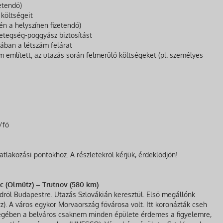
etendő)
 költségeit
tén a helyszínen fizetendő)
tegség-poggyász biztosítást
ában a létszám felárat
 említett, az utazás során felmerülő költségeket (pl. személyes
/fő
tlakozási pontokhoz. A részletekről kérjük, érdeklődjön!
c (Olmütz) – Trutnov (580 km)
dről Budapestre. Utazás Szlovákián keresztül. Első megállónk
. A város egykor Morvaország fővárosa volt. Itt koronázták cseh
nyegében a belváros csaknem minden épülete érdemes a figyelemre,