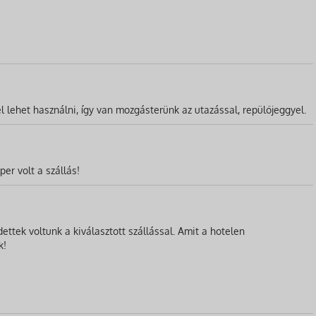
l lehet használni, így van mozgásterünk az utazással, repülőjeggyel.
er volt a szállás!
ttek voltunk a kiválasztott szállással. Amit a hotelen
k!