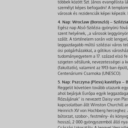
többek között Szt. János evangélista 
személyt képes befogadni! A templomb
városok és rezidenciák képei képezik. 
4. Nap: Wroclaw (Boroszló) – Sziléz
Egész nap Alsó-Szilézia gyönyörű főv
szent helyének, „a városok leggyönyö
szállt. A történelem során volt lengye
leggazdagabb múltú sziléziai város te
ősi polgárházakkal, a gótikus városháza
tudományegyetem a 17. század első fe
szigeten sétálunk, nevezetességei a 
(fakultatív), valamint az 1913-ban épü
Centenáriumi Csarnoka (UNESCO).
5. Nap: Pszczyna (Pless) kastélya –
Reggelit követően tovább utazunk eg
ahol bejárjuk Európa egyik leggazdaga
Rózsájának“ is nevezett Daisy von Ples
kapcsolatban állt Winston Churchill a
Heinrich XV von Hochberg herceghez. 
bútorzat, szobor-, festmény- és köny
hosszú, 2 000 gyöngyszemből álló nya
Császári lakosztály. A lengyel Versaill