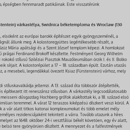
b, épségben fennmaradt patikáinak. Este visszatérünk
rstentein) várkastélya, Swidnica béketemploma és Wroclaw (130
, elsőként az európai barokk építészet egyik gyöngyszeménél, a
ságnál állunk meg. A kolostoregyüttes legértékesebb részét, a
a Szűz Mária apátsági és a Szent József templom képezi. A homlokzat
sú prágai Ferdinand Brokoff készítette. Festményeit Georg Wilhelm
 rokokó stílusú Sziléziai Piasztok Mauzóleumában őrzik I. és II. Bolko
k sírjait. A kolostorépület a 17 – 18. században épült. Ezután utazás
z, a mesebeli, legendákkal övezett Ksiaz (Fürstenstein) várhoz, mely
i stíluskavalkádja jellemzi. A 13. század óta többször átépítették,
s építkezett itt reneszánsz stílusban. A várkastély legcsodálatosabb
 meisseni dúsgazdag Hochberg grófok alakítottak ki, a 18. század első
imilian teremmel. A várat 12 teraszos kiképzésű díszkert veszi körül. A
ok a vár alatt titkos katonai komplexumokat és több emelet mély
zemélyes rezidenciájaként tekintett a várra. Tovább utazunk a híres
yet az 1648. október 24-i vesztfáliai békét követően, egy év alatt,
zú belső tere gyönyörűen díszített. A mennyezet és a falfestmények