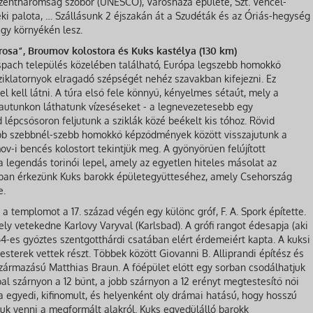
Szentháromság szobor (UNESCO), Városháza épülete, Szt. Vencel-
eki palota, … Szállásunk 2 éjszakán át a Szudéták és az Óriás-hegység
gy környékén lesz.
osa“, Broumov kolostora és Kuks kastélya (130 km)
ršpach település közelében található, Európa legszebb homokkő
iklatornyok elragadó szépségét nehéz szavakban kifejezni. Ez
l kell látni. A túra első fele könnyű, kényelmes sétaút, mely a
úrautunkon láthatunk vízeséseket - a legnevezetesebb egy
 lépcsősoron feljutunk a sziklák közé beékelt kis tóhoz. Rövid
jabb szebbnél-szebb homokkő képződmények között visszajutunk a
-i bencés kolostort tekintjük meg. A gyönyörűen felújított
 a legendás torinói lepel, amely az egyetlen hiteles másolat az
ákban érkezünk Kuks barokk épületegyütteséhez, amely Csehország
e.
s a templomot a 17. század végén egy különc gróf, F. A. Spork építette.
ely vetekedne Karlovy Varyval (Karlsbad). A grófi rangot édesapja (aki
1664-es győztes szentgotthárdi csatában elért érdemeiért kapta. A kuksi
sterek vettek részt. Többek között Giovanni B. Alliprandi építész és
 származású Matthias Braun. A főépület előtt egy sorban csodálhatjuk
bal szárnyon a 12 bűnt, a jobb szárnyon a 12 erényt megtestesítő női
a egyedi, kifinomult, és helyenként oly drámai hatású, hogy hosszú
juk venni a megformált alakról. Kuks egyedülálló barokk