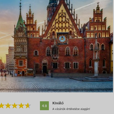
Kiváló
4.8
A vásárlók értékelése alapján!