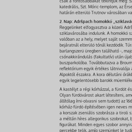
csak a fontosabbakat tekintjük meg: 
katedrális, Szt. Móric-templom, az Érs
határán elterülő Trutnov városában va
2. Nap: Adršpach homokkő „sziklavár
Reggelinket elfogyasztva a közeli Ad
sziklavárosába indulunk. A homokkő sz
valóban az a hely, melyet saját szemme
bejáratnál elterülő tónál kezdődik. T
barlangszerű üregben található -, majd
csónakkirándulás (fakultatív) után ú
buszparkolóba. Továbbutazva a Broumov
reflektórium egyik értékes látnivalója
Alpoktól északra. A kora délutáni ór
egyik legjelentősebb barokk műemlék
A kastélyt a régi kórházzal, a fürdőt é
Olyan fürdővárost akart létesíteni, am
állítólag írni-olvasni sem tudott) az 
kórház-fürdő építésében igen neves me
a korszak zseniális szobrásza a tiroli
a méltán híres allegorikus szobrokat, 
figurákat. Minden egyes szobor annyir
percekbe telik, amíg szemünket le tud