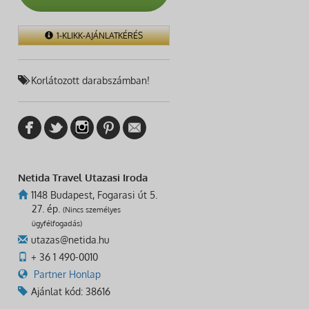
1-KLIKK-AJÁNLATKÉRÉS
Korlátozott darabszámban!
Netida Travel Utazasi Iroda
1148 Budapest, Fogarasi út 5.
27. ép.
(Nincs személyes
ügyfélfogadás)
utazas@netida.hu
+ 36 1 490-0010
Partner Honlap
Ajánlat kód: 38616