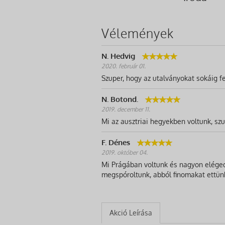
Vélemények
N. Hedvig
2020. február 01.
Szuper, hogy az utalványokat sokáig fe
N. Botond.
2019. december 11.
Mi az ausztriai hegyekben voltunk, szup
F. Dénes
2019. október 04.
Mi Prágában voltunk és nagyon elégede
megspóroltunk, abból finomakat ettün
Akció Leírása