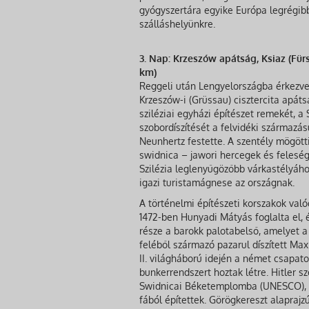
gyógyszertára egyike Európa legrégib
szálláshelyünkre.
3. Nap: Krzeszów apátság, Ksiaz (Fü
km)
Reggeli után Lengyelországba érkezve
Krzeszów-i (Grüssau) cisztercita apát
sziléziai egyházi építészet remekét, 
szobordíszítését a felvidéki származá
Neunhertz festette. A szentély mögötti
swidnica – jawori hercegek és feleségei
Szilézia leglenyűgözőbb várkastélyáho
igazi turistamágnese az országnak.
A történelmi építészeti korszakok valód
1472-ben Hunyadi Mátyás foglalta el, é
része a barokk palotabelső, amelyet a
feléből származó pazarul díszített Max
II. világháború idején a német csapat
bunkerrendszert hoztak létre. Hitler s
Swidnicai Béketemplomba (UNESCO), mel
fából építettek. Görögkereszt alapraj