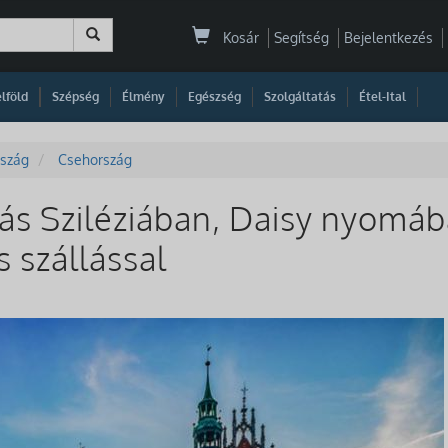
Kosár
Segítség
Bejelentkezés
|
|
|
|
|
|
|
lföld
Szépség
Élmény
Egészség
Szolgáltatás
Étel-Ital
szág
Csehország
ás Sziléziában, Daisy nyomáb
s szállással