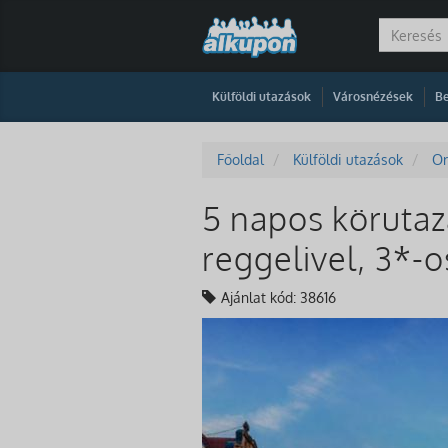
|
|
Külföldi utazások
Városnézések
Be
Főoldal
Külföldi utazások
Or
5 napos körutaz
reggelivel, 3*-o
Ajánlat kód: 38616