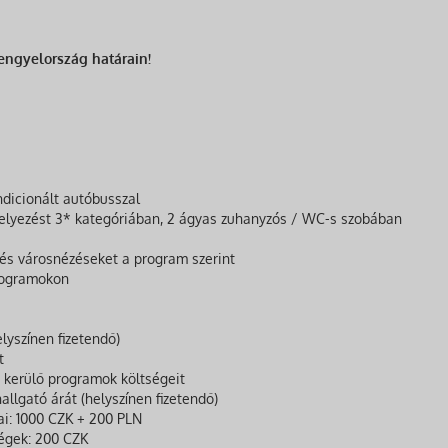
engyelország határain!
ndicionált autóbusszal
helyezést 3* kategóriában, 2 ágyas zuhanyzós / WC-s szobában
 és városnézéseket a program szerint
rogramokon
lyszínen fizetendő)
t
e kerülő programok költségeit
llgató árát (helyszínen fizetendő)
ai: 1000 CZK + 200 PLN
ségek: 200 CZK