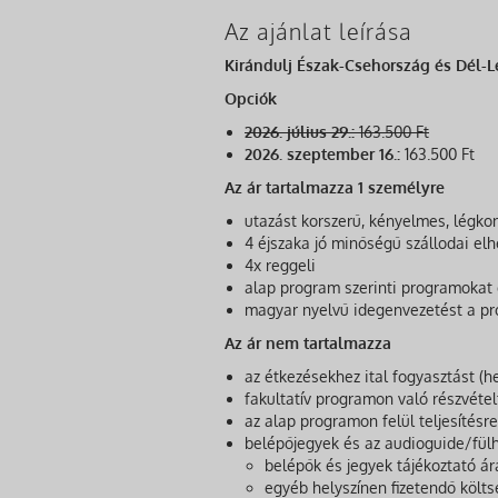
Az ajánlat leírása
Kirándulj Észak-Csehország és Dél-L
Opciók
2026. július 29.:
163.500 Ft
2026. szeptember 16.:
163.500 Ft
Az ár tartalmazza 1 személyre
utazást korszerű, kényelmes, légko
4 éjszaka jó minőségű szállodai el
4x reggeli
alap program szerinti programokat
magyar nyelvű idegenvezetést a p
Az ár nem tartalmazza
az étkezésekhez ital fogyasztást (he
fakultatív programon való részvétel
az alap programon felül teljesítésr
belépőjegyek és az audioguide/fülha
belépők és jegyek tájékoztató ár
egyéb helyszínen fizetendő költ