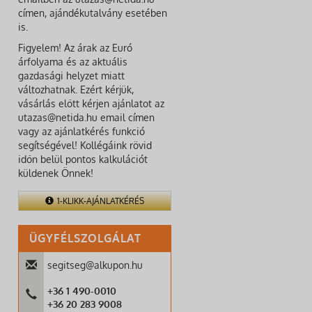
címen, ajándékutalvány esetében
is.
Figyelem! Az árak az Euró
árfolyama és az aktuális
gazdasági helyzet miatt
változhatnak. Ezért kérjük,
vásárlás előtt kérjen ajánlatot az
utazas@netida.hu email címen
vagy az ajánlatkérés funkció
segítségével! Kollégáink rövid
időn belül pontos kalkulációt
küldenek Önnek!
1-KLIKK-AJÁNLATKÉRÉS
ÜGYFÉLSZOLGÁLAT
segitseg@alkupon.hu
+36 1 490-0010
+36 20 283 9008