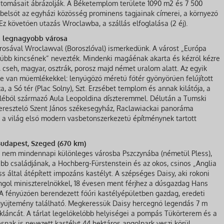
látomásait ábrázolják. A Béketemplom területe 1090 m2 és 7 500
elsőt az egyházi közösség prominens tagjainak címerei, a környező
Ez követően utazás Wroclawba, a szállás elfoglalása (2 éj).
ia legnagyobb városa
árosával Wroclawval (Boroszlóval) ismerkedünk. A várost „Európa
rűbb kincsének“ nevezték. Mindenki magáénak akarta és kézről kézre
l, cseh, magyar, osztrák, porosz majd német uralom alatt. Az egyik
le van műemlékekkel: lenyűgöző méretű főtér gyönyörűen felújított
, a Só tér (Plac Solny), Szt. Erzsébet templom és annak kilátója, a
léből származó Aula Leopoldina díszteremmel. Délután a Tumski
keresztelő Szent János székesegyház, Raclawiackai panoráma
lt, a világ első modern vasbetonszerkezetű építménynek tartott
 Budapest, Szeged (670 km)
y nem mindennapi különleges városba Pszczynába (németül Pless),
bb családjának, a Hochberg-Fürstenstein és az okos, csinos „Anglia
s által átépített impozáns kastélyt. A szépséges Daisy, aki rokoni
ngol miniszterelnökkel, 18 évesen ment férjhez a dúsgazdag Hans
A fényűzően berendezett főúri kastélyépületben gazdag, eredeti
vgyűjtemény található. Megkeressük Daisy hercegnő legendás 7 m
kláncát. A tárlat legelőkelőbb helyiségei a pompás Tükörterem és a
esnak is nevezett kastélyt 44 hektáros angolpark veszi körül.