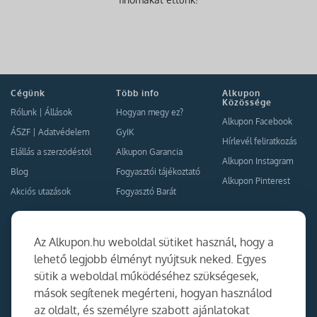
Cégünk
Több info
Alkupon
Közössége
Rólunk
|
Állások
Hogyan megy ez?
Alkupon Facebook
ÁSZF
|
Adatvédelem
GyIK
Hírlevél feliratkozás
Elállás a szerződéstől
Alkupon Garancia
Alkupon Instagram
Blog
Fogyasztói tájékoztató
Alkupon Pinterest
Akciós utazások
Fogyasztó Barát
Kapcsolat
Együttműködés
Az Alkupon.hu weboldal sütiket használ, hogy a
Kapcsolat
lehető legjobb élményt nyújtsuk neked. Egyes
sütik a weboldal működéséhez szükségesek,
Ajánlj nekünk!
mások segítenek megérteni, hogyan használod
Partner Belépés
az oldalt, és személyre szabott ajánlatokat