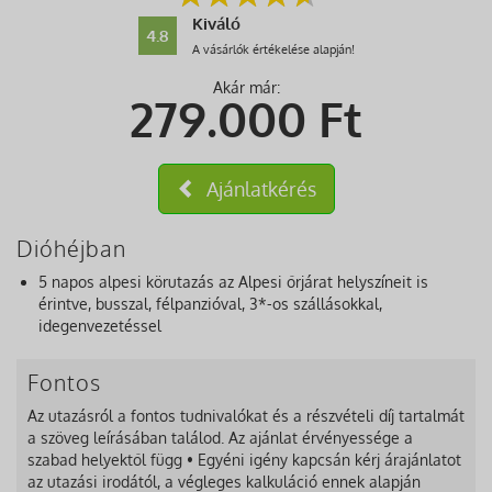
Kiváló
4.8
A vásárlók értékelése alapján!
Akár már:
279.000
Ft
Ajánlatkérés
Dióhéjban
5 napos alpesi körutazás az Alpesi őrjárat helyszíneit is
érintve, busszal, félpanzióval, 3*-os szállásokkal,
idegenvezetéssel
Fontos
Az utazásról a fontos tudnivalókat és a részvételi díj tartalmát
a szöveg leírásában találod. Az ajánlat érvényessége a
szabad helyektől függ • Egyéni igény kapcsán kérj árajánlatot
az utazási irodától, a végleges kalkuláció ennek alapján