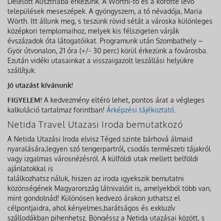
Délelőtt Ausztriába érkezünk. A Wörthi-tó és a körötte lévő
települések meseszépek. A gyöngyszem, a tó névadója, Maria
Wörth. Itt állunk meg, s teszünk rövid sétát a városka különleges
középkori templomaihoz, melyek kis félszigeten várják
évszázadok óta látogatóikat. Programunk után Szombathely –
Győr útvonalon, 21 óra (+/- 30 perc) körül érkezünk a fővárosba.
Ezután vidéki utasainkat a visszaigazolt leszállási helyükre
szállítjuk.
Jó utazást kívánunk!
FIGYELEM!
A kedvezmény eltérő lehet, pontos árat a végleges
kalkuláció tartalmaz forintban!
Árképzési tájékoztató
.
Netida Travel Utazasi Iroda bemutatkozó
A Netida Utazási Iroda elvisz Téged szinte bárhová álmaid
nyaralására,legyen szó tengerpartról, csodás természeti tájakról
vagy izgalmas városnézésről. A külföldi utak mellett belföldi
ajánlatokkal is
találkozhatsz náluk, hiszen az iroda igyekszik bemutatni
közönségének Magyarország látnivalóit is, amelyekből több van,
mint gondolnád! Különösen kedvező árakon juthatsz el
célpontjaidra, ahol kényelmes,barátságos és exkluzív
szállodákban pihenhetsz. Böngéssz a Netida utazásai között, s