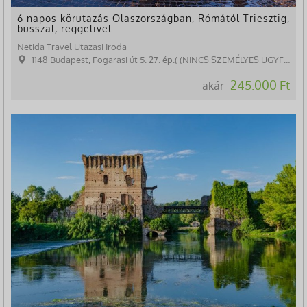
6 napos körutazás Olaszországban, Rómától Triesztig,
busszal, reggelivel
Netida Travel Utazasi Iroda
1148 Budapest, Fogarasi út 5. 27. ép.( (NINCS SZEMÉLYES ÜGYFÉLFOGADÁS)
245.000 Ft
akár