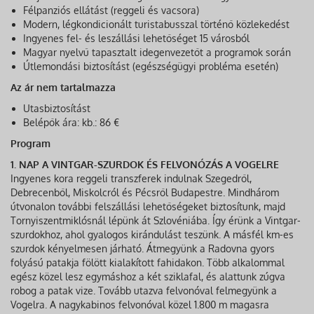
Félpanziós ellátást (reggeli és vacsora)
Modern, légkondicionált turistabusszal történő közlekedést
Ingyenes fel- és leszállási lehetőséget 15 városból
Magyar nyelvű tapasztalt idegenvezetőt a programok során
Útlemondási biztosítást (egészségügyi probléma esetén)
Az ár nem tartalmazza
Utasbiztosítást
Belépők ára: kb.: 86 €
Program
1. NAP A VINTGAR-SZURDOK ÉS FELVONÓZÁS A VOGELRE
Ingyenes kora reggeli transzferek indulnak Szegedről,
Debrecenből, Miskolcról és Pécsről Budapestre. Mindhárom
útvonalon további felszállási lehetőségeket biztosítunk, majd
Tornyiszentmiklósnál lépünk át Szlovéniába. Így érünk a Vintgar-
szurdokhoz, ahol gyalogos kirándulást teszünk. A másfél km-es
szurdok kényelmesen járható. Átmegyünk a Radovna gyors
folyású patakja fölött kialakított fahidakon. Több alkalommal
egész közel lesz egymáshoz a két sziklafal, és alattunk zúgva
robog a patak vize. Tovább utazva felvonóval felmegyünk a
Vogelra. A nagykabinos felvonóval közel 1.800 m magasra