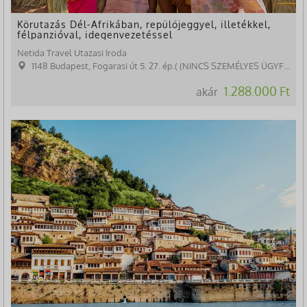
Körutazás Dél-Afrikában, repülőjeggyel, illetékkel,
félpanzióval, idegenvezetéssel
Netida Travel Utazasi Iroda
1148 Budapest, Fogarasi út 5. 27. ép.( (NINCS SZEMÉLYES ÜGYFÉLFOGADÁS)
1.288.000 Ft
akár