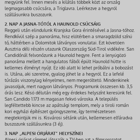
megyünk fel. Innen mesés a kilátás többek közt az ország
legmagasabb csúcsára, a Triglavra. Leérkezve a hegyről
szállásunkra buszozunk.
2. NAP A JASNA-TÓTÓL A HAUNOLD CSÚCSÁIG
Reggeli után elindulunk Kranjska Gora érintésével a Jasna-tóhoz.
Rendkívül szép a panoráma, hisz előtérben a smaragdzöld színű
tó, háttérben a Dolomitok látványos vonulatai. Ezt követően
Ausztria déli részén utazunk Olaszország Süd-Tirol vidékére. San
Candidónál felvonózunk a Haunold hegyre. Fent a lenyűgöző
panoráma mellett a hangulatos fából épült Haunold hütte is
kellemes élményt nyújt. Ez idő alatt ki lehet próbálni a bobozást
is. Utána, aki szeretne, gyalog jöhet le a hegyről. Ez a lefelé
túrázás viszonylag kényelmes, nem megerőltető. Mindenkinek
javasoljuk, mert nagyon látványos. Programunk összesen kb. 3,5
órás lesz. Késő délután még egy érdekes helyszínt keresünk fel.
San Candido 1.173 m magasan fekvő városka. A település
legféltettebb kincse az apátsági templom, mely a tiroli román
kori egyházi építészet gyöngyszeme, így természetesen
megtekintjük mi is. Kisvárosi sétánk után, kellemesen elfáradva
buszozunk szállásunkra (3 éj).
3. NAP „ALPESI ŐRJÁRAT” HELYSZÍNEI
Alpesi őrjárat címmel játsszák a TV-ben azt a filmsorozatot,