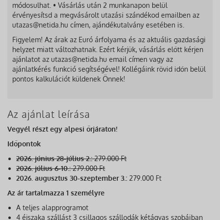
módosulhat. • Vásárlás után 2 munkanapon belül
érvényesítsd a megvásárolt utazási szándékod emailben az
utazas@netida.hu címen, ajándékutalvány esetében is.
Figyelem! Az árak az Euró árfolyama és az aktuális gazdasági
helyzet miatt változhatnak. Ezért kérjük, vásárlás előtt kérjen
ajánlatot az utazas@netida.hu email címen vagy az
ajánlatkérés funkció segítségével! Kollégáink rövid időn belül
pontos kalkulációt küldenek Önnek!
Az ajánlat leírása
Vegyél részt egy alpesi őrjáraton!
Időpontok
2026. június 28-július 2.:
279.000 Ft
2026. július 6-10.:
279.000 Ft
2026. augusztus 30-szeptember 3.:
279.000 Ft
Az ár tartalmazza 1 személyre
A teljes alapprogramot
4 éjszaka szállást 3 csillagos szállodák kétágyas szobáiban