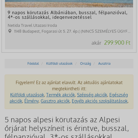
9 napos körutazás Albániában, busszal, félpanzióval,
4*-os szállásokkal, idegenvezetéssel
Netida Travel Utazasi Iroda
1148 Budapest, Fogarasi út 5. 27. ép.( (NINCS SZEMÉLYES ÜGYFÉLFOGADÁS)
299.900 Ft
akár
Főoldal
Külföldi utazások
Ország
Ausztria
Figyelem! Ez az ajánlat elavult. Az aktuális ajánlatokat
megtekintheti itt:
Külföldi utazások
,
Termék akciók
,
Szépség akciók
,
Egészség
akciók
,
Élmény
,
Gasztro akciók
,
Egyéb akciós szolgáltatások
,
5 napos alpesi körutazás az Alpesi
őrjárat helyszíneit is érintve, busszal,
félpanzióval, 3*-os szállásokkal,