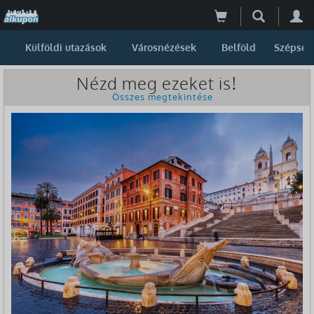
Külföldi utazások
Városnézések
Belföld
Szépség
Nézd meg ezeket is!
Összes megtekintése