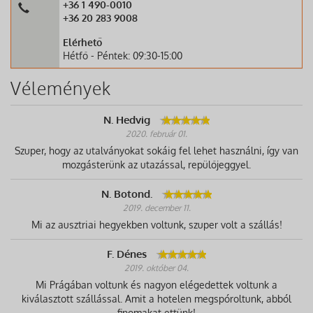
+36 1 490-0010
+36 20 283 9008
Elérhető
Hétfő - Péntek: 09:30-15:00
Vélemények
N. Hedvig
2020. február 01.
Szuper, hogy az utalványokat sokáig fel lehet használni, így van
mozgásterünk az utazással, repülőjeggyel.
N. Botond.
2019. december 11.
Mi az ausztriai hegyekben voltunk, szuper volt a szállás!
F. Dénes
2019. október 04.
Mi Prágában voltunk és nagyon elégedettek voltunk a
kiválasztott szállással. Amit a hotelen megspóroltunk, abból
finomakat ettünk!