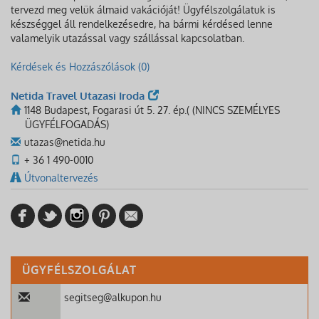
tervezd meg velük álmaid vakációját! Ügyfélszolgálatuk is
készséggel áll rendelkezésedre, ha bármi kérdésed lenne
valamelyik utazással vagy szállással kapcsolatban.
Kérdések és Hozzászólások (0)
Netida Travel Utazasi Iroda
1148 Budapest, Fogarasi út 5. 27. ép.( (NINCS SZEMÉLYES
ÜGYFÉLFOGADÁS)
utazas@netida.hu
+ 36 1 490-0010
Útvonaltervezés
ÜGYFÉLSZOLGÁLAT
segitseg@alkupon.hu