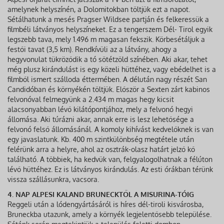
amelynek helyszínén, a Dolomitokban töltjük ezt a napot.
Sétálhatunk a mesés Pragser Wildsee partján és felkeressük a
filmbéli látványos helyszíneket. Ez a tengerszem Dél- Tirol egyik
legszebb tava, mely 1.496 m magasan fekszik. Körbesétáljuk a
festői tavat (3,5 km). Rendkívüli az a látvány, ahogy a
hegyvonulat tükröződik a tó sötétzöld színében. Aki akar, tehet
még plusz kirándulást is egy közeli hüttéhez, vagy ebédelhet is a
filmből ismert szálloda éttermében. A délután nagy részét San
Candidóban és környékén töltjük. Először a Sexten zárt kabinos
felvonóval felmegyünk a 2.434 m magas hegy kicsit
alacsonyabban lévő kilátópontjához, mely a felvonó hegyi
állomása. Aki túrázni akar, annak erre is lesz lehetősége a
felvonó felső állomásánál. A komoly kihívást kedvelőknek is van
egy javaslatunk. Kb. 400 m szintkülönbség megtétele után
felérünk arra a helyre, ahol az osztrák-olasz határt jelző kő
található. A többiek, ha kedvük van, felgyalogolhatnak a félúton
lévő hüttéhez. Ez is látványos kirándulás. Az esti órákban térünk
vissza szállásunkra, vacsora.
4. NAP ALPESI KALAND BRUNECKTŐL A MISURINA-TÓIG
Reggeli után a lódengyártásáról is híres dél-tiroli kisvárosba,
Bruneckba utazunk, amely a környék legjelentősebb települése.