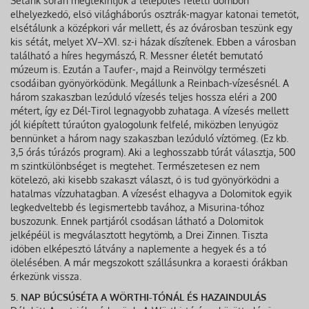
Sétánk során megtekintjük a település feletti dombon
elhelyezkedő, első világháborús osztrák-magyar katonai temetőt,
elsétálunk a középkori vár mellett, és az óvárosban teszünk egy
kis sétát, melyet XV–XVI. sz-i házak díszítenek. Ebben a városban
található a híres hegymászó, R. Messner életét bemutató
múzeum is. Ezután a Taufer-, majd a Reinvölgy természeti
csodáiban gyönyörködünk. Megállunk a Reinbach-vízesésnél. A
három szakaszban lezúduló vízesés teljes hossza eléri a 200
métert, így ez Dél-Tirol legnagyobb zuhataga. A vízesés mellett
jól kiépített túraúton gyalogolunk felfelé, miközben lenyűgöz
bennünket a három nagy szakaszban lezúduló víztömeg. (Ez kb.
3,5 órás túrázós program). Aki a leghosszabb túrát választja, 500
m szintkülönbséget is megtehet. Természetesen ez nem
kötelező, aki kisebb szakaszt választ, ő is tud gyönyörködni a
hatalmas vízzuhatagban. A vízesést elhagyva a Dolomitok egyik
legkedveltebb és legismertebb tavához, a Misurina-tóhoz
buszozunk. Ennek partjáról csodásan látható a Dolomitok
jelképéül is megválasztott hegytömb, a Drei Zinnen. Tiszta
időben elképesztő látvány a naplemente a hegyek és a tó
ölelésében. A már megszokott szállásunkra a koraesti órákban
érkezünk vissza.
5. NAP BÚCSÚSÉTA A WÖRTHI-TÓNÁL ÉS HAZAINDULÁS