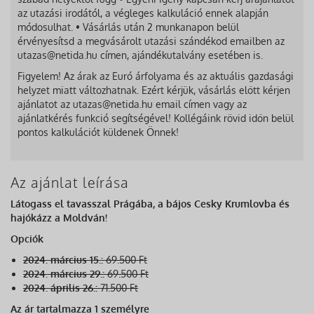
az utazási irodától, a végleges kalkuláció ennek alapján
módosulhat. • Vásárlás után 2 munkanapon belül
érvényesítsd a megvásárolt utazási szándékod emailben az
utazas@netida.hu címen, ajándékutalvány esetében is.
Figyelem! Az árak az Euró árfolyama és az aktuális gazdasági
helyzet miatt változhatnak. Ezért kérjük, vásárlás előtt kérjen
ajánlatot az utazas@netida.hu email címen vagy az
ajánlatkérés funkció segítségével! Kollégáink rövid időn belül
pontos kalkulációt küldenek Önnek!
Az ajánlat leírása
Látogass el tavasszal Prágába, a bájos Cesky Krumlovba és
hajókázz a Moldván!
Opciók
2024. március 15.:
69.500 Ft
2024. március 29.:
69.500 Ft
2024. április 26.:
71.500 Ft
Az ár tartalmazza 1 személyre