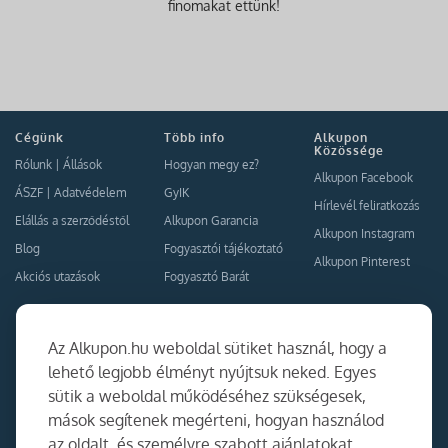
finomakat ettünk!
Cégünk
Több info
Alkupon
Közössége
Rólunk
|
Állások
Hogyan megy ez?
Alkupon Facebook
ÁSZF
|
Adatvédelem
GyIK
Hírlevél feliratkozás
Elállás a szerződéstől
Alkupon Garancia
Alkupon Instagram
Blog
Fogyasztói tájékoztató
Alkupon Pinterest
Akciós utazások
Fogyasztó Barát
Kapcsolat
Együttműködés
Az Alkupon.hu weboldal sütiket használ, hogy a
Kapcsolat
lehető legjobb élményt nyújtsuk neked. Egyes
sütik a weboldal működéséhez szükségesek,
Ajánlj nekünk!
mások segítenek megérteni, hogyan használod
Partner Belépés
az oldalt, és személyre szabott ajánlatokat