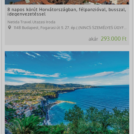
8 napos körút Horvátországban, félpanzióval, busszal,
idegenvezetéssel
Netida Travel Utazasi Iroda
1148 Budapest, Fogarasi út 5. 27. ép.( (NINCS SZEMÉLYES ÜGYFÉLFOGADÁS)
293.000 Ft
akár