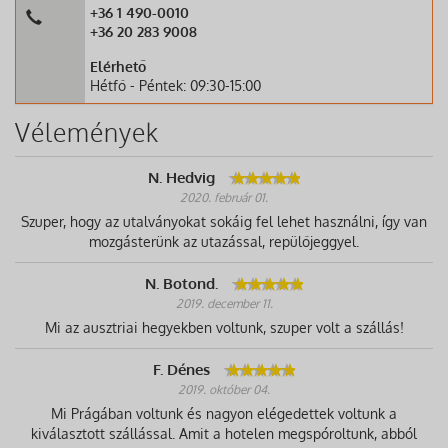
+36 1 490-0010
+36 20 283 9008
Elérhető
Hétfő - Péntek: 09:30-15:00
Vélemények
N. Hedvig
2020. február 01.
Szuper, hogy az utalványokat sokáig fel lehet használni, így van
mozgásterünk az utazással, repülőjeggyel.
N. Botond.
2019. december 11.
Mi az ausztriai hegyekben voltunk, szuper volt a szállás!
F. Dénes
2019. október 04.
Mi Prágában voltunk és nagyon elégedettek voltunk a
kiválasztott szállással. Amit a hotelen megspóroltunk, abból