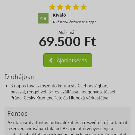
Kiváló
4.8
A vásárlók értékelése alapján!
Akár már:
69.500
Ft
Ajánlatkérés
Dióhéjban
3 napos tavaszköszöntő körutazás Csehországban,
busszal, reggelivel, 3*-os szállással, idegenvezetéssel –
Prága, Cesky Krumlov, Telc és Hluboká várkastélya
Fontos
Az utazásról a fontos tudnivalókat és a részvételi díj tartalmát
a szöveg leírásában találod. Az ajánlat érvényessége a
szabad helyektől függ • Egyéni igény kapcsán kérj árajánlatot