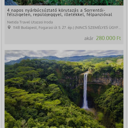
4 napos nyárbúcsúztató körutazás a Sorrentói-
félszigeten, repülőjeggyel, illetékkel, félpanzióval
Netida Travel Utazasi Iroda
1148 Budapest, Fogarasi út 5. 27. ép.( (NINCS SZEMÉLYES ÜGYFÉLFOGADÁS)
280.000 Ft
akár