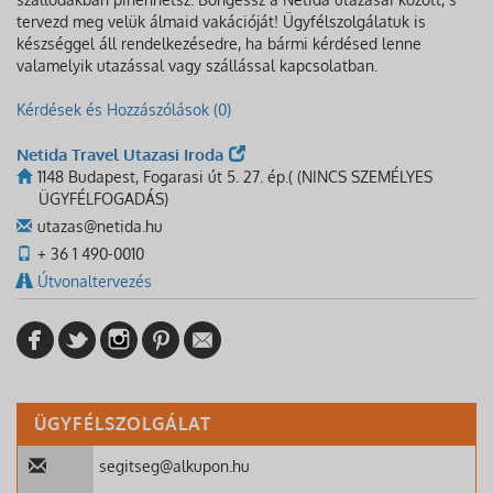
tervezd meg velük álmaid vakációját! Ügyfélszolgálatuk is
készséggel áll rendelkezésedre, ha bármi kérdésed lenne
valamelyik utazással vagy szállással kapcsolatban.
Kérdések és Hozzászólások (0)
Netida Travel Utazasi Iroda
1148 Budapest, Fogarasi út 5. 27. ép.( (NINCS SZEMÉLYES
ÜGYFÉLFOGADÁS)
utazas@netida.hu
+ 36 1 490-0010
Útvonaltervezés
ÜGYFÉLSZOLGÁLAT
segitseg@alkupon.hu