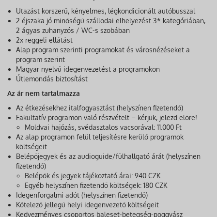
Utazást korszerű, kényelmes, légkondicionált autóbusszal
2 éjszaka jó minőségű szállodai elhelyezést 3* kategóriában,
2 ágyas zuhanyzós / WC-s szobában
2x reggeli ellátást
Alap program szerinti programokat és városnézéseket a
program szerint
Magyar nyelvű idegenvezetést a programokon
Útlemondás biztosítást
Az ár nem tartalmazza
Az étkezésekhez italfogyasztást (helyszínen fizetendő)
Fakultatív programon való részvételt – kérjük, jelezd előre!
Moldvai hajózás, svédasztalos vacsorával: 11.000 Ft
Az alap programon felül teljesítésre kerülő programok
költségeit
Belépőjegyek és az audioguide/fülhallgató árát (helyszínen
fizetendő)
Belépők és jegyek tájékoztató árai: 940 CZK
Egyéb helyszínen fizetendő költségek: 180 CZK
Idegenforgalmi adót (helyszínen fizetendő)
Kötelező jellegű helyi idegenvezető költségeit
Kedvezményes csoportos baleset-betegség-poggyász