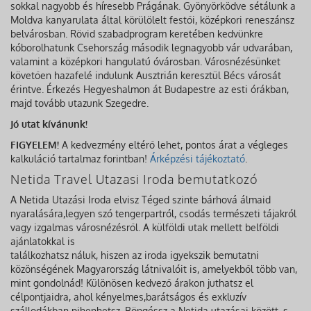
sokkal nagyobb és híresebb Prágának. Gyönyörködve sétálunk a
Moldva kanyarulata által körülölelt festői, középkori reneszánsz
belvárosban. Rövid szabadprogram keretében kedvünkre
kóborolhatunk Csehország második legnagyobb vár udvarában,
valamint a középkori hangulatú óvárosban. Városnézésünket
követően hazafelé indulunk Ausztrián keresztül Bécs városát
érintve. Érkezés Hegyeshalmon át Budapestre az esti órákban,
majd tovább utazunk Szegedre.
Jó utat kívánunk!
FIGYELEM!
A kedvezmény eltérő lehet, pontos árat a végleges
kalkuláció tartalmaz forintban!
Árképzési tájékoztató
.
Netida Travel Utazasi Iroda bemutatkozó
A Netida Utazási Iroda elvisz Téged szinte bárhová álmaid
nyaralására,legyen szó tengerpartról, csodás természeti tájakról
vagy izgalmas városnézésről. A külföldi utak mellett belföldi
ajánlatokkal is
találkozhatsz náluk, hiszen az iroda igyekszik bemutatni
közönségének Magyarország látnivalóit is, amelyekből több van,
mint gondolnád! Különösen kedvező árakon juthatsz el
célpontjaidra, ahol kényelmes,barátságos és exkluzív
szállodákban pihenhetsz. Böngéssz a Netida utazásai között, s