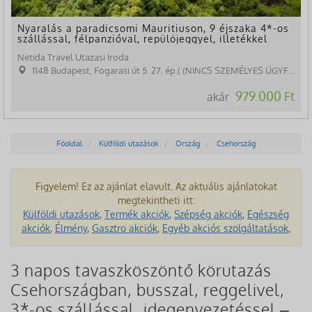
Nyaralás a paradicsomi Mauritiuson, 9 éjszaka 4*-os
szállással, félpanzióval, repülőjeggyel, illetékkel
Netida Travel Utazasi Iroda
1148 Budapest, Fogarasi út 5. 27. ép.( (NINCS SZEMÉLYES ÜGYFÉLFOGADÁS)
979.000 Ft
akár
Főoldal
Külföldi utazások
Ország
Csehország
Figyelem! Ez az ajánlat elavult. Az aktuális ajánlatokat
megtekintheti itt:
Külföldi utazások
,
Termék akciók
,
Szépség akciók
,
Egészség
akciók
,
Élmény
,
Gasztro akciók
,
Egyéb akciós szolgáltatások
,
3 napos tavaszköszöntő körutazás
Csehországban, busszal, reggelivel,
3*-os szállással, idegenvezetéssel –