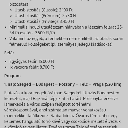
biztosítást
Utasbiztosítás (Classic): 2.100 Ft
Utasbiztosítás (Prémium): 2.730 Ft
Utasbiztosítás (Privileg): 3.450 Ft
Minimális induló utaslétszám hiányában a létszám felárat 25-
34 fő esetén: 9.500 Ft/fő
Valamint az egyéb, a fentiekben nem említett, az utazás során
felmerülő költségeket (pl. személyes jellegű kiadásokat)
Felár
Egyágyas felár: 15.000 Ft
1x vacsora felár: 8.700 Ft
Program
1. nap: Szeged – Budapest – Pozsony – Telc – Prága (520 km)
Elutazás a kora reggeli órákban Szegedről. Utazás Budapesten
keresztül, majd Rajkánál lépjük át a határt. Pozsonyba érkezve
ismerkedés a város szépen felújított történelmi
városközpontjával, ahol számtalan magyar vonatkozású
műemlékkel találkozunk. Szabadidő az Óváros téren, ahol egy
kellemes hangulatú forró kávé vagy csokoládé mellett élvezzük
a közelgő tavasz illatot. Tovább utazva Telc városába teszünk