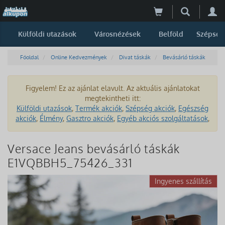
Külföldi utazások
Városnézések
Belföld
Szépség
Főoldal
Online Kedvezmények
Divat táskák
Bevásárló táskák
Figyelem! Ez az ajánlat elavult. Az aktuális ajánlatokat
megtekintheti itt:
Külföldi utazások
,
Termék akciók
,
Szépség akciók
,
Egészség
akciók
,
Élmény
,
Gasztro akciók
,
Egyéb akciós szolgáltatások
,
Versace Jeans bevásárló táskák
E1VQBBH5_75426_331
Ingyenes szállítás