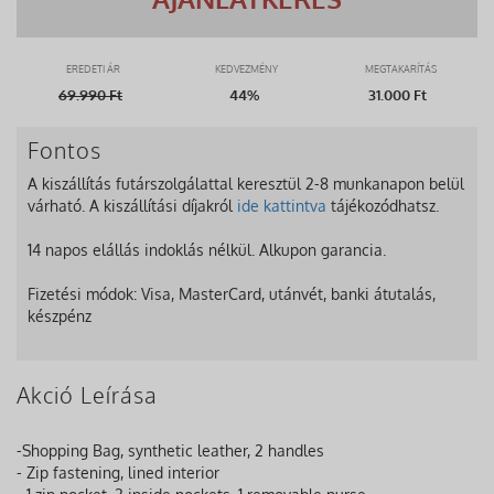
EREDETI ÁR
KEDVEZMÉNY
MEGTAKARÍTÁS
69.990
Ft
44%
31.000 Ft
Fontos
A kiszállítás futárszolgálattal keresztül 2-8 munkanapon belül
várható. A kiszállítási díjakról
ide kattintva
tájékozódhatsz.
14 napos elállás indoklás nélkül. Alkupon garancia.
Fizetési módok: Visa, MasterCard, utánvét, banki átutalás,
készpénz
Akció Leírása
-Shopping Bag, synthetic leather, 2 handles
- Zip fastening, lined interior