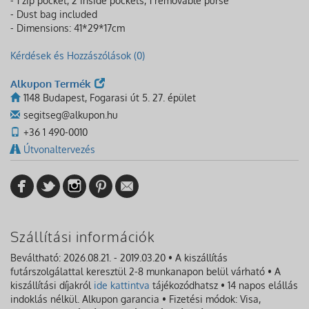
- 1 zip pocket, 2 inside pockets, 1 removable purse
- Dust bag included
- Dimensions: 41*29*17cm
Kérdések és Hozzászólások (0)
Alkupon Termék
1148 Budapest, Fogarasi út 5. 27. épület
segitseg@alkupon.hu
+36 1 490-0010
Útvonaltervezés
Szállítási információk
Beváltható: 2026.08.21. - 2019.03.20 • A kiszállítás
futárszolgálattal keresztül 2-8 munkanapon belül várható • A
kiszállítási díjakról
ide kattintva
tájékozódhatsz • 14 napos elállás
indoklás nélkül. Alkupon garancia • Fizetési módok: Visa,