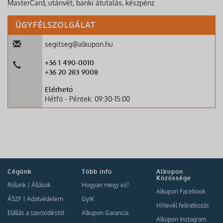
MasterCard, utánvét, banki átutalás, készpénz
ÜGYFÉLSZOLGÁLAT
segitseg@alkupon.hu
+36 1 490-0010
+36 20 283 9008
Elérhető
Hétfő - Péntek: 09:30-15:00
Cégünk
Több info
Alkupon
Közössége
Rólunk
|
Állások
Hogyan megy ez?
Alkupon Facebook
ÁSZF
|
Adatvédelem
GyIK
Hírlevél feliratkozás
Elállás a szerződéstől
Alkupon Garancia
Alkupon Instagram