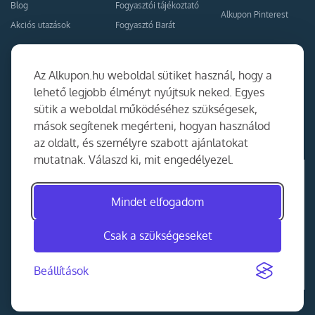
Blog
Fogyasztói tájékoztató
Alkupon Pinterest
Akciós utazások
Fogyasztó Barát
Kapcsolat
Együttműködés
Az Alkupon.hu weboldal sütiket használ, hogy a
Kapcsolat
lehető legjobb élményt nyújtsuk neked. Egyes
sütik a weboldal működéséhez szükségesek,
Ajánlj nekünk!
mások segítenek megérteni, hogyan használod
Partner Belépés
az oldalt, és személyre szabott ajánlatokat
mutatnak. Válaszd ki, mit engedélyezel.
Mindet elfogadom
Csak a szükségeseket
Beállítások
©
2014-2026
MKAD Online Trade Kft