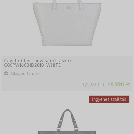
Cavalli Class bevásárló táskák
C00PW16C31D2010_WHITE
Alkupon Termék
68.990 Ft
125.990 Ft
-44%
Ingyenes szállítás
Lekésted