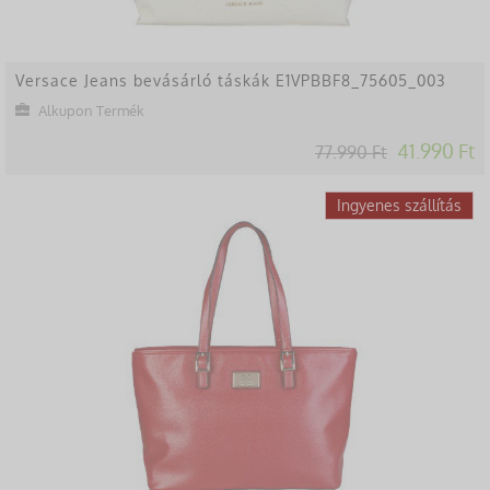
Versace Jeans bevásárló táskák E1VPBBF8_75605_003
Alkupon Termék
41.990 Ft
77.990 Ft
-47%
Ingyenes szállítás
Lekésted