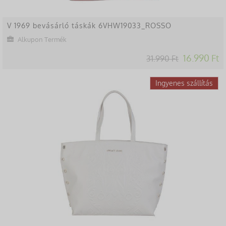
V 1969 bevásárló táskák 6VHW19033_ROSSO
Alkupon Termék
16.990 Ft
31.990 Ft
-47%
Ingyenes szállítás
Lekésted