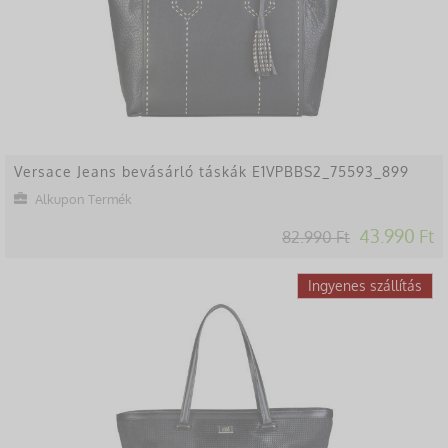
Versace Jeans bevásárló táskák E1VPBBS2_75593_899
Alkupon Termék
43.990 Ft
82.990 Ft
-47%
Ingyenes szállítás
Lekésted