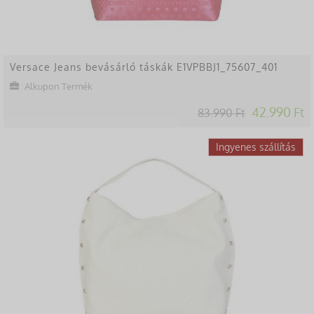
Versace Jeans bevásárló táskák E1VPBBJ1_75607_401
Alkupon Termék
42.990 Ft
83.990 Ft
-46%
Ingyenes szállítás
Lekésted