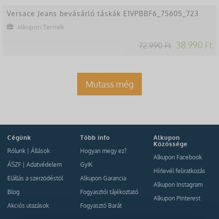
Versace Jeans bevásárló táskák E1VPBBF6_75605_723
Alkupon Termék
38.990 Ft
72.990 Ft
Mutass még
Cégünk
Több info
Alkupon
Közössége
Rólunk
|
Állások
Hogyan megy ez?
Alkupon Facebook
ÁSZF
|
Adatvédelem
GyIK
Hírlevél feliratkozás
Elállás a szerződéstől
Alkupon Garancia
Alkupon Instagram
Blog
Fogyasztói tájékoztató
Alkupon Pinterest
Akciós utazások
Fogyasztó Barát