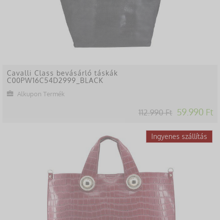
Cavalli Class bevásárló táskák
C00PW16C54D2999_BLACK
Alkupon Termék
59.990 Ft
112.990 Ft
-48%
Ingyenes szállítás
Lekésted