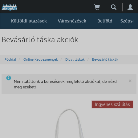
Külföldi utazások
Városnézések
Belföld
Szépség
Bevásárló táska akciók
Főoldal
Online Kedvezmények
Divat táskák
Bevásárló táskák
B
×
Nem találtunk a keresésnek megfelelő akciókat, de nézd
meg ezeket!
-45%
Ingyenes szállítás
Lekésted