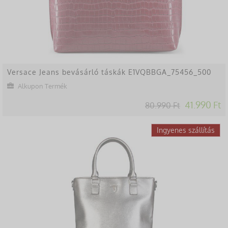
Versace Jeans bevásárló táskák E1VQBBGA_75456_500
Alkupon Termék
41.990 Ft
80.990 Ft
-48%
Ingyenes szállítás
Lekésted