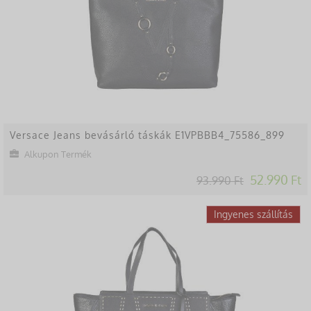
Versace Jeans bevásárló táskák E1VPBBB4_75586_899
Alkupon Termék
52.990 Ft
93.990 Ft
-47%
Ingyenes szállítás
Lekésted