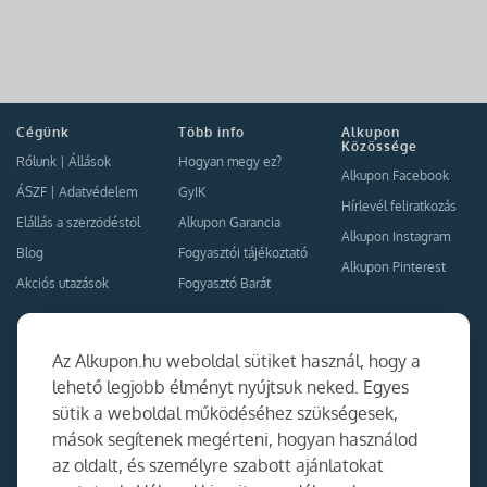
Cégünk
Több info
Alkupon
Közössége
Rólunk
|
Állások
Hogyan megy ez?
Alkupon Facebook
ÁSZF
|
Adatvédelem
GyIK
Hírlevél feliratkozás
Elállás a szerződéstől
Alkupon Garancia
Alkupon Instagram
Blog
Fogyasztói tájékoztató
Alkupon Pinterest
Akciós utazások
Fogyasztó Barát
Kapcsolat
Együttműködés
Az Alkupon.hu weboldal sütiket használ, hogy a
Kapcsolat
lehető legjobb élményt nyújtsuk neked. Egyes
sütik a weboldal működéséhez szükségesek,
Ajánlj nekünk!
mások segítenek megérteni, hogyan használod
Partner Belépés
az oldalt, és személyre szabott ajánlatokat