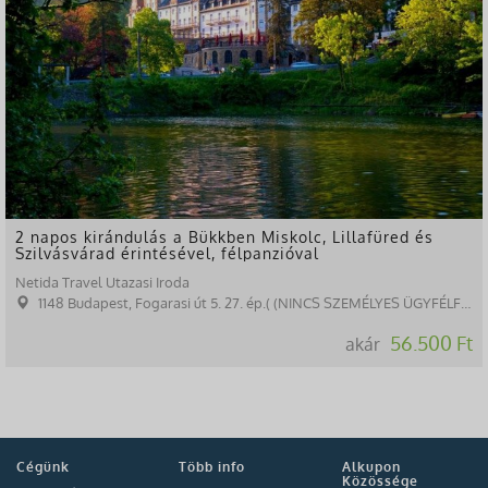
2 napos kirándulás a Bükkben Miskolc, Lillafüred és
Szilvásvárad érintésével, félpanzióval
Netida Travel Utazasi Iroda
1148 Budapest, Fogarasi út 5. 27. ép.( (NINCS SZEMÉLYES ÜGYFÉLFOGADÁS)
56.500 Ft
akár
Cégünk
Több info
Alkupon
Közössége