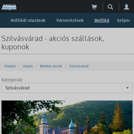
Külföldi utazások
Városnézések
Belföld
Szépség
Szilvásvárad - akciós szállások,
kuponok
Főoldal
Utazás
Belföldi akciók
Szilvásvárad
Kategóriák:
Szilvásvárad