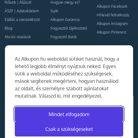
Rólunk
|
Állások
Hogyan megy ez?
Alkupon Facebook
ÁSZF
|
Adatvédelem
GyIK
Hírlevél feliratkozás
Elállás a szerződéstől
Alkupon Garancia
Alkupon Instagram
Blog
Fogyasztói tájékoztató
Alkupon Pinterest
Akciós utazások
Fogyasztó Barát
Kapcsolat
Együttműködés
Az Alkupon.hu weboldal sütiket használ, hogy a
Kapcsolat
lehető legjobb élményt nyújtsuk neked. Egyes
sütik a weboldal működéséhez szükségesek,
Ajánlj nekünk!
mások segítenek megérteni, hogyan használod
Partner Belépés
az oldalt, és személyre szabott ajánlatokat
mutatnak. Válaszd ki, mit engedélyezel.
Mindet elfogadom
Csak a szükségeseket