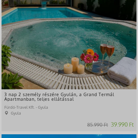
3 nap 2 személy részére Gyulán, a Grand Termál
Apartmanban, teljes ellátással
Fürdő-Travel Kft. - Gyula
Gyula
39.990 Ft
85.990 Ft