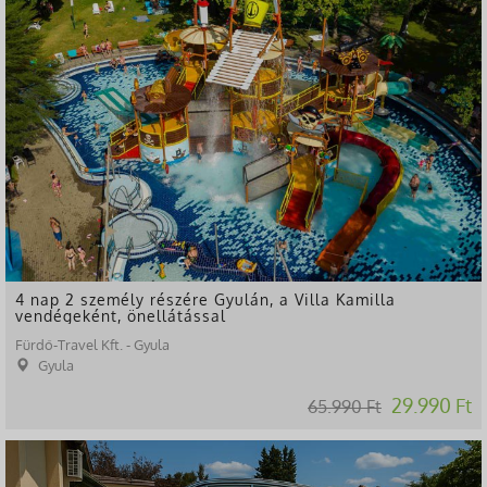
4 nap 2 személy részére Gyulán, a Villa Kamilla
vendégeként, önellátással
Fürdő-Travel Kft. - Gyula
Gyula
29.990 Ft
65.990 Ft
-43%