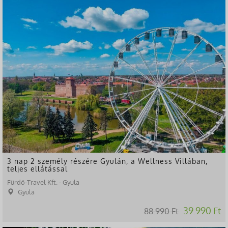
-55%
3 nap 2 személy részére Gyulán, a Wellness Villában,
teljes ellátással
Fürdő-Travel Kft. - Gyula
Gyula
39.990 Ft
88.990 Ft