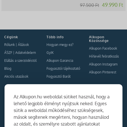
49.990 Ft
97.500 Ft
Cégünk
Több info
Alkupon
Közössége
Rólunk
|
Állások
Hogyan megy ez?
Alkupon Facebook
ÁSZF
|
Adatvédelem
GyIK
Hírlevél feliratkozás
Elállás a szerződéstől
Alkupon Garancia
Alkupon Instagram
Blog
Fogyasztói tájékoztató
Alkupon Pinterest
Akciós utazások
Fogyasztó Barát
Kapcsolat
Együttműködés
Az Alkupon.hu weboldal sütiket használ, hogy a
Kapcsolat
lehető legjobb élményt nyújtsuk neked. Egyes
sütik a weboldal működéséhez szükségesek,
Ajánlj nekünk!
mások segítenek megérteni, hogyan használod
Partner Belépés
az oldalt, és személyre szabott ajánlatokat