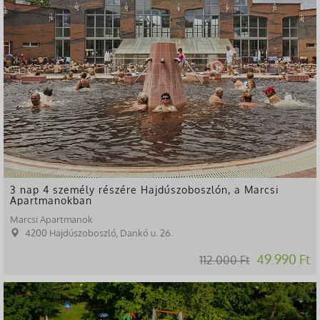
3 nap 4 személy részére Hajdúszoboszlón, a Marcsi
Apartmanokban
Marcsi Apartmanok
4200 Hajdúszoboszló, Dankó u. 26.
49.990 Ft
112.000 Ft
-55%