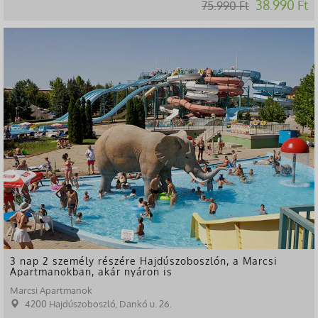
38.990 Ft
75.990 Ft
-49%
3 nap 2 személy részére Hajdúszoboszlón, a Marcsi
Apartmanokban, akár nyáron is
Marcsi Apartmanok
4200 Hajdúszoboszló, Dankó u. 26.