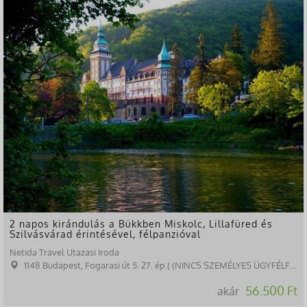
2 napos kirándulás a Bükkben Miskolc, Lillafüred és
Szilvásvárad érintésével, félpanzióval
Netida Travel Utazasi Iroda
1148 Budapest, Fogarasi út 5. 27. ép.( (NINCS SZEMÉLYES ÜGYFÉLFOGADÁS)
56.500 Ft
akár