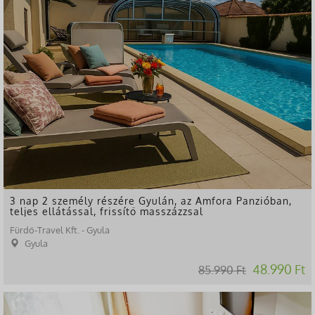
3 nap 2 személy részére Gyulán, az Amfora Panzióban,
teljes ellátással, frissítő masszázzsal
Fürdő-Travel Kft. - Gyula
Gyula
48.990 Ft
85.990 Ft
-49%