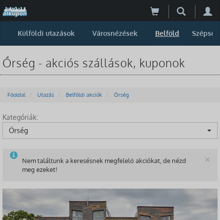
Külföldi utazások
Városnézések
Belföld
Szépség
Őrség - akciós szállások, kuponok
Főoldal
Utazás
Belföldi akciók
Őrség
Kategóriák:
Őrség
B
×
Nem találtunk a keresésnek megfelelő akciókat, de nézd
meg ezeket!
-55%