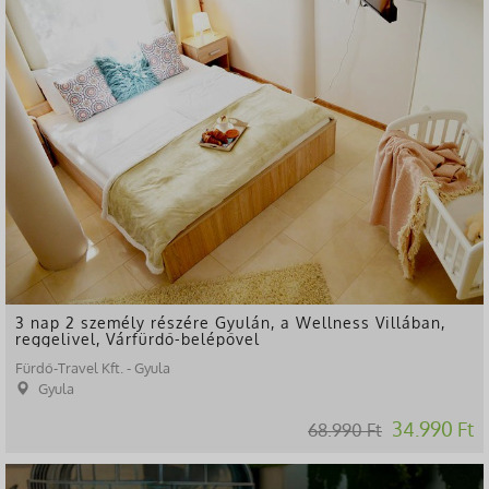
3 nap 2 személy részére Gyulán, a Wellness Villában,
reggelivel, Várfürdő-belépővel
Fürdő-Travel Kft. - Gyula
Gyula
34.990 Ft
68.990 Ft
-53%