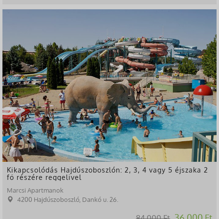
-57%
Kikapcsolódás Hajdúszoboszlón: 2, 3, 4 vagy 5 éjszaka 2
fő részére reggelivel
Marcsi Apartmanok
4200 Hajdúszoboszló, Dankó u. 26.
36.000 Ft
84.000 Ft