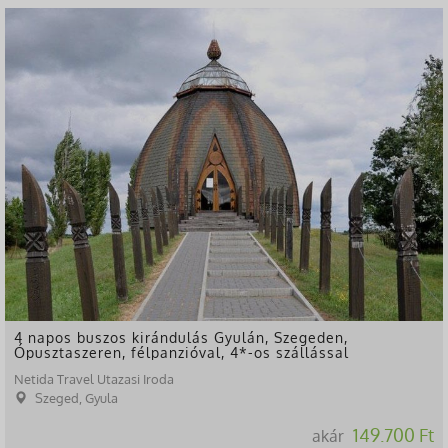
4 napos buszos kirándulás Gyulán, Szegeden,
Ópusztaszeren, félpanzióval, 4*-os szállással
Netida Travel Utazasi Iroda
Szeged, Gyula
149.700 Ft
akár