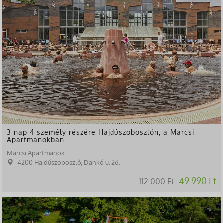
3 nap 4 személy részére Hajdúszoboszlón, a Marcsi
Apartmanokban
Marcsi Apartmanok
4200 Hajdúszoboszló, Dankó u. 26.
49.990 Ft
112.000 Ft
-55%