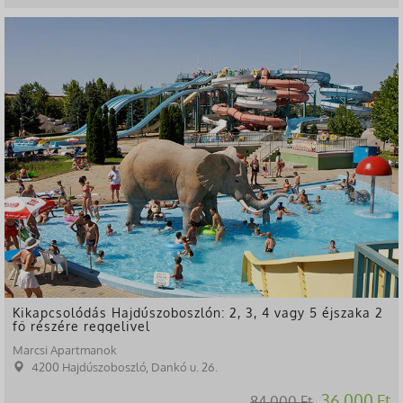
-57%
Kikapcsolódás Hajdúszoboszlón: 2, 3, 4 vagy 5 éjszaka 2
fő részére reggelivel
Marcsi Apartmanok
4200 Hajdúszoboszló, Dankó u. 26.
36.000 Ft
84.000 Ft