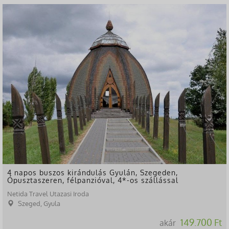
4 napos buszos kirándulás Gyulán, Szegeden,
Ópusztaszeren, félpanzióval, 4*-os szállással
Netida Travel Utazasi Iroda
Szeged, Gyula
149.700 Ft
akár