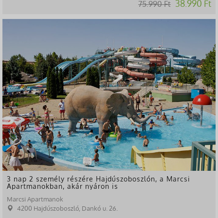
38.990 Ft
75.990 Ft
-49%
3 nap 2 személy részére Hajdúszoboszlón, a Marcsi
Apartmanokban, akár nyáron is
Marcsi Apartmanok
4200 Hajdúszoboszló, Dankó u. 26.