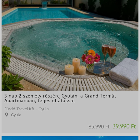
3 nap 2 személy részére Gyulán, a Grand Termál
Apartmanban, teljes ellátással
Fürdő-Travel Kft. - Gyula
Gyula
39.990 Ft
85.990 Ft