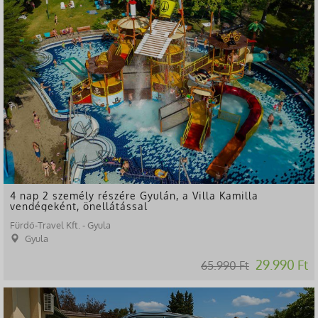
4 nap 2 személy részére Gyulán, a Villa Kamilla
vendégeként, önellátással
Fürdő-Travel Kft. - Gyula
Gyula
29.990 Ft
65.990 Ft
-43%