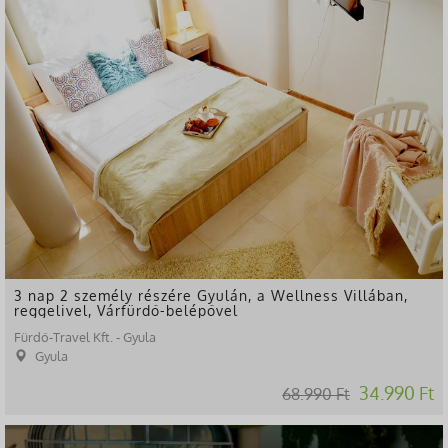
3 nap 2 személy részére Gyulán, a Wellness Villában,
reggelivel, Várfürdő-belépővel
Fürdő-Travel Kft. - Gyula
Gyula
34.990 Ft
68.990 Ft
-53%