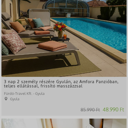
3 nap 2 személy részére Gyulán, az Amfora Panzióban,
teljes ellátással, frissítő masszázzsal
Fürdő-Travel Kft. - Gyula
Gyula
48.990 Ft
85.990 Ft
-49%