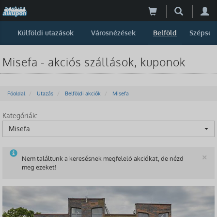
Külföldi utazások
Városnézések
Belföld
Szépség
Misefa - akciós szállások, kuponok
Főoldal
Utazás
Belföldi akciók
Misefa
Kategóriák:
Misefa
B
×
Nem találtunk a keresésnek megfelelő akciókat, de nézd
meg ezeket!
-55%