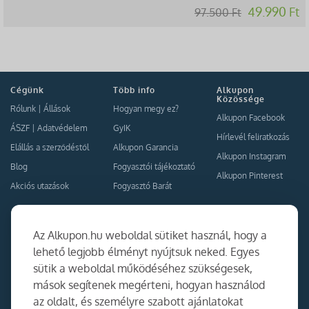
49.990 Ft
97.500 Ft
Cégünk
Több info
Alkupon
Közössége
Rólunk
|
Állások
Hogyan megy ez?
Alkupon Facebook
ÁSZF
|
Adatvédelem
GyIK
Hírlevél feliratkozás
Elállás a szerződéstől
Alkupon Garancia
Alkupon Instagram
Blog
Fogyasztói tájékoztató
Alkupon Pinterest
Akciós utazások
Fogyasztó Barát
Kapcsolat
Együttműködés
Az Alkupon.hu weboldal sütiket használ, hogy a
Kapcsolat
lehető legjobb élményt nyújtsuk neked. Egyes
sütik a weboldal működéséhez szükségesek,
Ajánlj nekünk!
mások segítenek megérteni, hogyan használod
Partner Belépés
az oldalt, és személyre szabott ajánlatokat