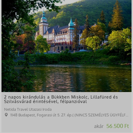
2 napos kirándulás a Bükkben Miskolc, Lillafüred és
Szilvásvárad érintésével, félpanzióval
Netida Travel Utazasi Iroda
1148 Budapest, Fogarasi út 5. 27. ép.( (NINCS SZEMÉLYES ÜGYFÉLFOGADÁS)
56.500 Ft
akár