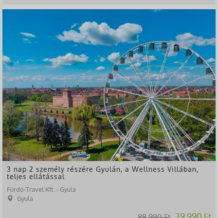
-55%
3 nap 2 személy részére Gyulán, a Wellness Villában,
teljes ellátással
Fürdő-Travel Kft. - Gyula
Gyula
39.990 Ft
88.990 Ft