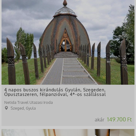
4 napos buszos kirándulás Gyulán, Szegeden,
Ópusztaszeren, félpanzióval, 4*-os szállással
Netida Travel Utazasi Iroda
Szeged, Gyula
149.700 Ft
akár
-49%