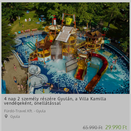
-55%
4 nap 2 személy részére Gyulán, a Villa Kamilla
vendégeként, önellátással
Fürdő-Travel Kft. - Gyula
Gyula
29.990 Ft
65.990 Ft