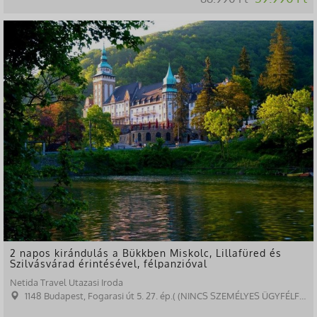
2 napos kirándulás a Bükkben Miskolc, Lillafüred és
Szilvásvárad érintésével, félpanzióval
Netida Travel Utazasi Iroda
1148 Budapest, Fogarasi út 5. 27. ép.( (NINCS SZEMÉLYES ÜGYFÉLFOGADÁS)