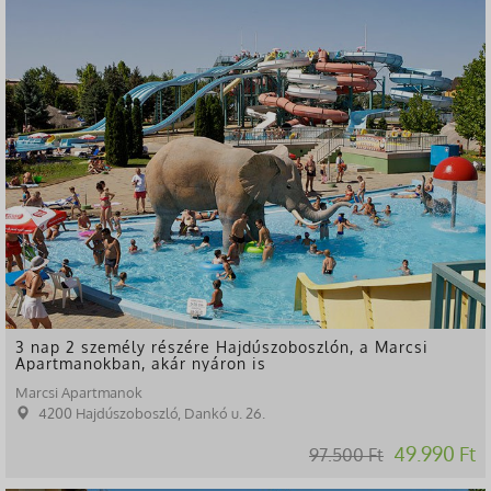
-49%
3 nap 2 személy részére Hajdúszoboszlón, a Marcsi
Apartmanokban, akár nyáron is
Marcsi Apartmanok
4200 Hajdúszoboszló, Dankó u. 26.
49.990 Ft
97.500 Ft