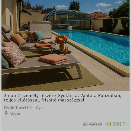
-43%
3 nap 2 személy részére Gyulán, az Amfora Panzióban,
teljes ellátással, frissítő masszázzsal
Fürdő-Travel Kft. - Gyula
Gyula
48.990 Ft
85.990 Ft