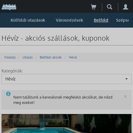
Külföldi utazások
Városnézések
Belföld
Szépség
Hévíz - akciós szállások, kuponok
Főoldal
Utazás
Belföldi akciók
Hévíz
Kategóriák:
Hévíz
B
×
Nem találtunk a keresésnek megfelelő akciókat, de nézd
meg ezeket!
-53%