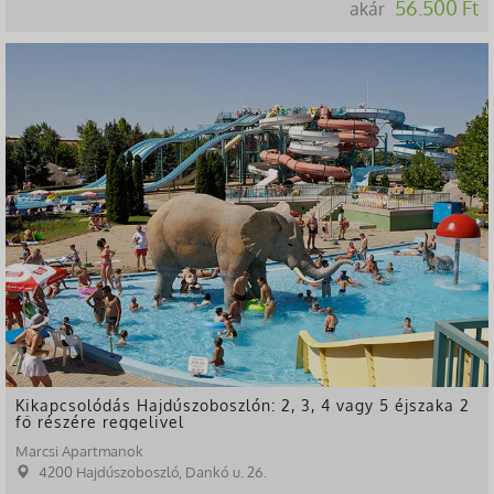
56.500 Ft
akár
-57%
Kikapcsolódás Hajdúszoboszlón: 2, 3, 4 vagy 5 éjszaka 2
fő részére reggelivel
Marcsi Apartmanok
4200 Hajdúszoboszló, Dankó u. 26.