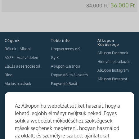
36.000 Ft
84.000 Ft
Cégünk
Több info
Alkupon
Közössége
Rólunk
|
Állások
Hogyan megy ez?
Alkupon Facebook
ÁSZF
|
Adatvédelem
GyIK
Hírlevél feliratkozás
Elállás a szerződéstől
Alkupon Garancia
Alkupon Instagram
Blog
Fogyasztói tájékoztató
Alkupon Pinterest
Akciós utazások
Fogyasztó Barát
Kapcsolat
Együttműködés
Az Alkupon.hu weboldal sütiket használ, hogy a
Kapcsolat
lehető legjobb élményt nyújtsuk neked. Egyes
sütik a weboldal működéséhez szükségesek,
Ajánlj nekünk!
mások segítenek megérteni, hogyan használod
Partner Belépés
az oldalt, és személyre szabott ajánlatokat