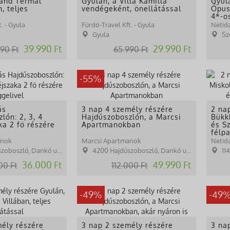
rand Termál
Gyulán, a Villa Kamilla
Gyul
, teljes
vendégeként, önellátással
Ópus
4*-o
. - Gyula
Fürdő-Travel Kft. - Gyula
Netida
Gyula
Sz
39.990 Ft
29.990 Ft
90 Ft
65.990 Ft
-55%
ás
3 nap 4 személy részére
2 na
lón: 2, 3, 4
Hajdúszoboszlón, a Marcsi
Bükk
ka 2 fő részére
Apartmanokban
és Sz
félp
anok
Marcsi Apartmanok
Netida
oboszló, Dankó u. 26.
4200 Hajdúszoboszló, Dankó u. 26.
1148 B
36.000 Ft
49.990 Ft
00 Ft
112.000 Ft
-49%
-49
ély részére
3 nap 2 személy részére
3 na