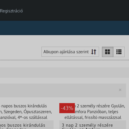
Regisztráció
Be
×
-43%
pos buszos kirándulás
3 nap 2 személy részére