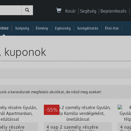
Kosár
Segítség
Bejelentkezés
|
|
|
|
|
|
|
lföld
Szépség
Élmény
Egészség
Szolgáltatás
Étel-Ital
k, kuponok
unk a keresésnek megfelelő akciókat, de nézd meg ezeket!
-55%
ély részére
4 nap 2 személy részére
4 na