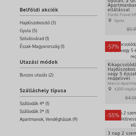
Gyulán, a G
Apartmanban
Belföldi akciók
ellátással
Fürdő-Travel Kft
Gyula
Hajdúszoboszló (3)
85.9
Gyula (5)
Szilvásvárad (1)
-57%
Észak-Magyarország (1)
Utazási módok
Kikapcsolód
Hajdúszobosz
vagy 5 éjsza
Buszos utazás (2)
reggelivel
Marcsi Apartm
4200 Hajdúsz
Szálláshely típusa
84.0
Szállodák 4* (1)
Szállodák 3* (1)
-55%
Apartmanok, Vendégházak (9)
3 nap 2 szem