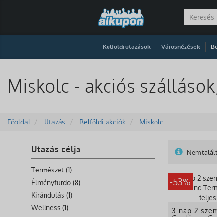
|
|
Külföldi utazások
Városnézések
Be
Miskolc - akciós szálláso
Főoldal
Utazás
Belföldi akciók
Miskolc
Utazás célja
Nem talált
Természet (1)
-53%
Élményfürdő (8)
Kirándulás (1)
Wellness (1)
3 nap 2 szem