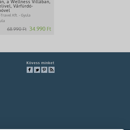
án, a Wellness Villában,
livel, Várfürdő-
pővel
Travel Kft. - Gyula
ula
34.990 Ft
68.990 Ft
Kövess minket