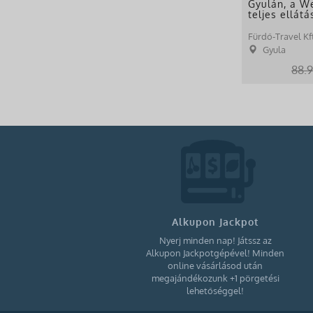
Gyulán, a We
teljes ellátá
Fürdő-Travel Kft
Gyula
88.9
Alkupon Jackpot
Nyerj minden nap! Játssz az
Alkupon Jackpotgépével! Minden
online vásárlásod után
megajándékozunk +1 pörgetési
lehetőséggel!