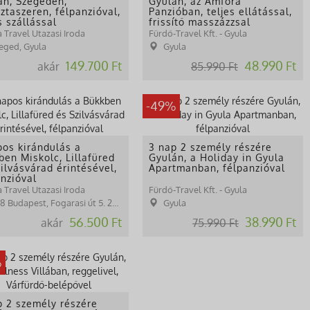
án, Szegeden,
Gyulán, az Amfora
ztaszeren, félpanzióval,
Panzióban, teljes ellátással,
s szállással
frissítő masszázzsal
 Travel Utazasi Iroda
Fürdő-Travel Kft. - Gyula
eged, Gyula
Gyula
149.700 Ft
48.990 Ft
akár
85.990 Ft
-49%
pos kirándulás a
3 nap 2 személy részére
ben Miskolc, Lillafüred
Gyulán, a Holiday in Gyula
ilvásvárad érintésével,
Apartmanban, félpanzióval
anzióval
 Travel Utazasi Iroda
Fürdő-Travel Kft. - Gyula
udapest, Fogarasi út 5. 27. ép.( (NINCS SZEMÉLYES ÜGYFÉLFOGADÁS)
Gyula
56.500 Ft
38.990 Ft
akár
75.990 Ft
%
p 2 személy részére