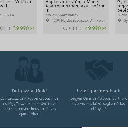
llness Villában,
Hajdúszoboszlón, a Marcsi
Gyul
ssal
Apartmanokban, akár nyáron
regge
is
belé
. - Gyula
Marcsi Apartmanok
Fürdő-
4200 Hajdúszoboszló, Dankó u. 26.
Gy
39.990 Ft
49.990 Ft
90 Ft
97.500 Ft
Dolgozz velünk!
Üzleti partnereknek
Csatlakozz az Alkupon csapatához
Legyen Ön is az Alkupon partnere
és Légy Te az, aki lehetővé teszi
és élvezze a közösségi vásárlás
ezeket az egyedi kedvezményes
előnyeit!
ajánlatokat!