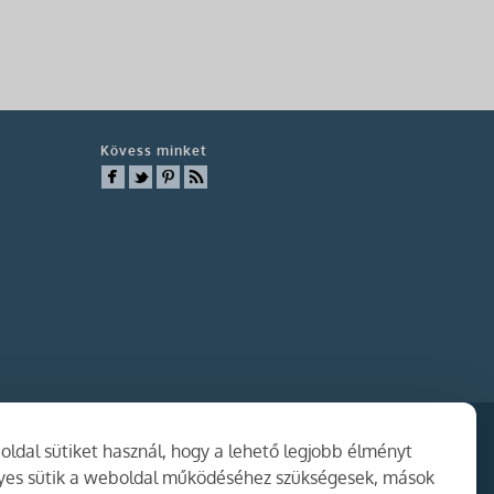
Kövess minket
ldal sütiket használ, hogy a lehető legjobb élményt
gyes sütik a weboldal működéséhez szükségesek, mások