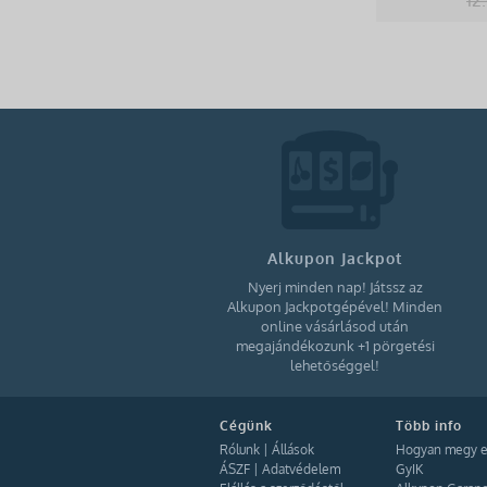
Alkupon Jackpot
Nyerj minden nap! Játssz az
Alkupon Jackpotgépével! Minden
online vásárlásod után
megajándékozunk +1 pörgetési
lehetőséggel!
Cégünk
Több info
Rólunk
|
Állások
Hogyan megy e
ÁSZF
|
Adatvédelem
GyIK