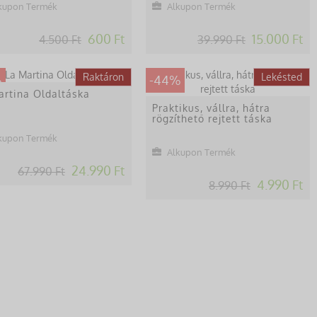
kupon Termék
Alkupon Termék
600 Ft
15.000 Ft
4.500 Ft
39.990 Ft
Lekésted
Raktáron
Lekésted
%
-44%
artina Oldaltáska
Praktikus, vállra, hátra
rögzíthető rejtett táska
kupon Termék
Alkupon Termék
24.990 Ft
67.990 Ft
4.990 Ft
8.990 Ft