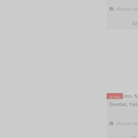
Alkupon Te
32
-53%
Divatos, fia
Alkupon Te
12