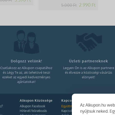
2.990 Ft
5.000 Ft
Dolgozz velünk!
Üzleti partnereknek
Csatlakozz az Alkupon csapatához
Legyen Ön is az Alkupon partnere
és Légy Te az, aki lehetővé teszi
és élvezze a közösségi vásárlás
ezeket az egyedi kedvezményes
előnyeit!
ajánlatokat!
Alkupon Közössége
Kapcsolat
Az Alkupon.hu webo
z?
Alkupon Facebook
Együttműködés
nyújtsuk neked. E
Hírlevél feliratkozás
Kapcsolat