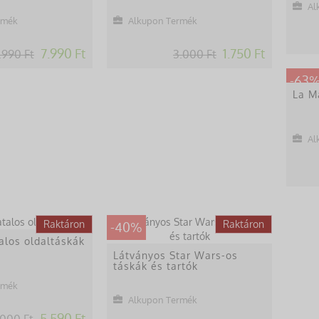
Al
rmék
Alkupon Termék
7.990 Ft
1.750 Ft
.990 Ft
3.000 Ft
-63
La M
Al
Lekésted
Raktáron
Lekésted
Raktáron
-40%
talos oldaltáskák
Látványos Star Wars-os
táskák és tartók
rmék
Alkupon Termék
5.590 Ft
.000 Ft