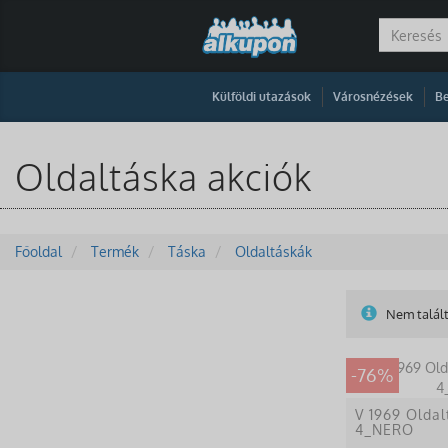
|
|
Külföldi utazások
Városnézések
Be
Oldaltáska akciók
Főoldal
Termék
Táska
Oldaltáskák
Nem talált
-76%
V 1969 Olda
4_NERO