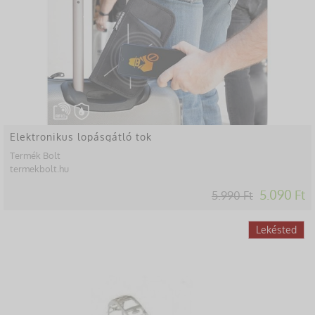
Elektronikus lopásgátló tok
Termék Bolt
termekbolt.hu
5.090 Ft
5.990 Ft
-75%
Lekésted