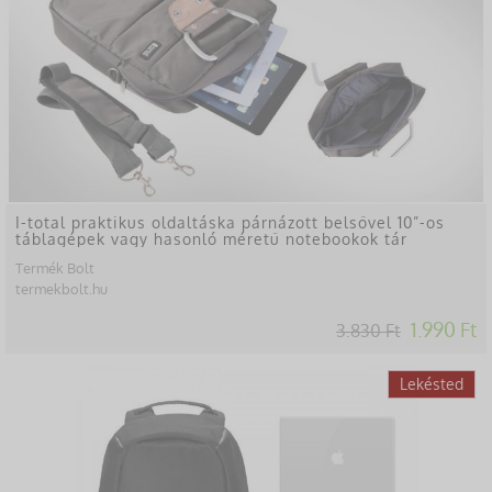
I-total praktikus oldaltáska párnázott belsővel 10”-os
táblagépek vagy hasonló méretű notebookok tár
Termék Bolt
termekbolt.hu
1.990 Ft
3.830 Ft
-41%
Lekésted