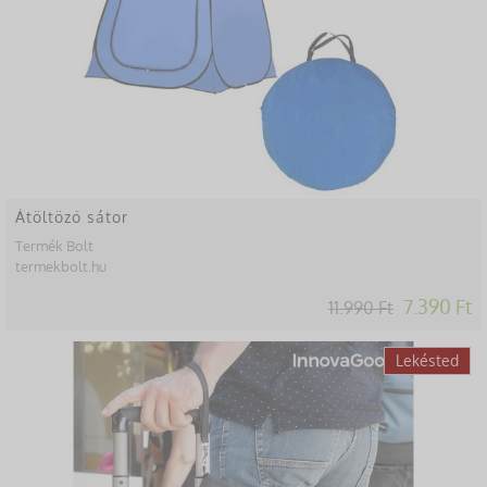
Átöltöző sátor
Termék Bolt
termekbolt.hu
7.390 Ft
11.990 Ft
-15%
Lekésted