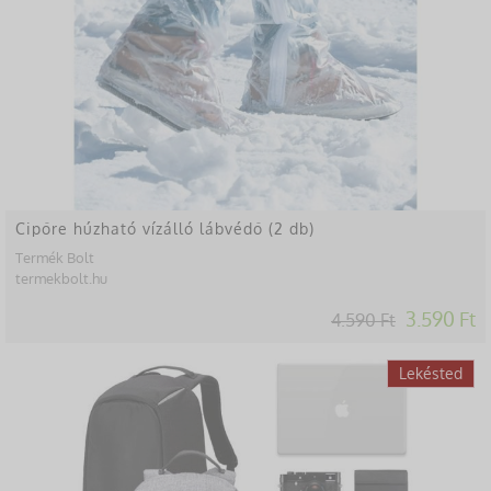
Cipőre húzható vízálló lábvédő (2 db)
Termék Bolt
termekbolt.hu
3.590 Ft
4.590 Ft
-41%
Lekésted