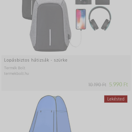
Lopásbiztos hátizsák - szürke
Termék Bolt
termekbolt.hu
5.990 Ft
10.190 Ft
-38%
Lekésted