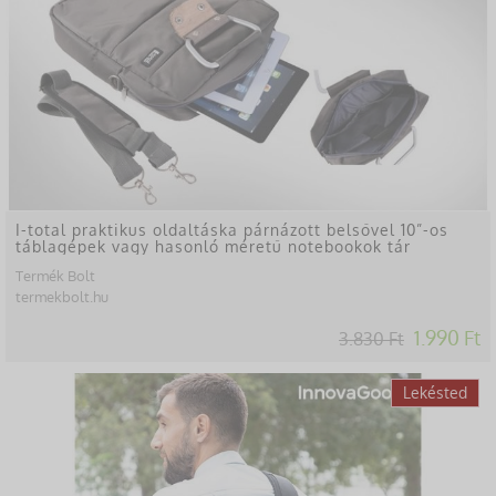
I-total praktikus oldaltáska párnázott belsővel 10”-os
táblagépek vagy hasonló méretű notebookok tár
Termék Bolt
termekbolt.hu
1.990 Ft
3.830 Ft
-45%
Lekésted