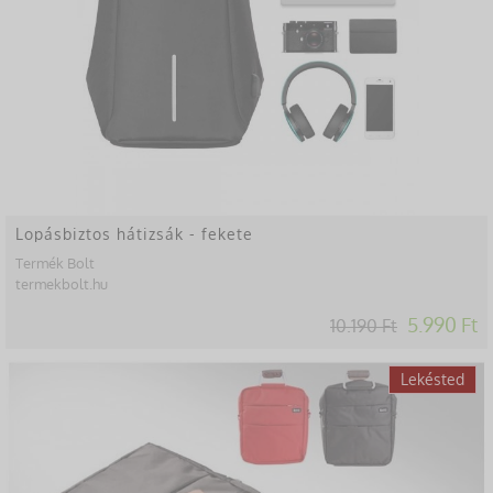
Lopásbiztos hátizsák - fekete
Termék Bolt
termekbolt.hu
5.990 Ft
10.190 Ft
-48%
Lekésted