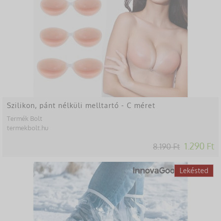
Szilikon, pánt nélküli melltartó - C méret
Termék Bolt
termekbolt.hu
1.290 Ft
8.190 Ft
-22%
Lekésted