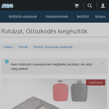
Külföldi utazások
Városnézések
Belföld
Szépség
Ruházat, Öltözködés kiegészítők
Főoldal
Termék
Ruházat, Öltözködés kiegészítők
B
×
Nem találtunk a keresésnek megfelelő akciókat, de nézd
meg ezeket!
-48%
Lekésted