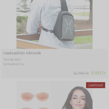
Lopásgátlós hátizsák
Termék Bolt
termekbolt.hu
9.190 Ft
16.790 Ft
-84%
Lekésted