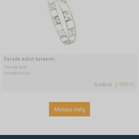
Escada ezüst karperec
Termék Bolt
termekbolt.hu
2.990 Ft
11.770 Ft
Mutass még