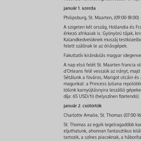
január 1. szerda
Philipsburg, St. Maarten, (09:00-18:00)
A szigeten két ország, Hollandia és F
érkező afrikaiak is. Gyönyörű tájak, kr
Kalandkedvelőknek muszáj testközelből
felett szállnak le az óriásgépek.
Fakultatív kirándulás magyar idegenvez
A nap első felét St. Maarten francia ol
d’Orleans felé vesszük az irányt, majd
Sétálunk a főváros, Marigot utcáin és
magunkat: a Princess Juliana repülőt
tőlünk karnyújtásnyira leszálló gépe
díja: 65 USD/fő (helyszínen fizetendő).
január 2. csütörtök
Charlotte Amalie, St. Thomas (07:00-16
St. Thomas az egyik legelragadóbb kari
eljuthatunk, ahonnan fantasztikus kilá
tartozik, a színes piacoknak, a háborít