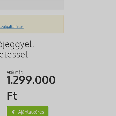
szolgáltatások
,
lőjeggyel,
zetéssel
Akár már:
1.299.000
Ft
Ajánlatkérés