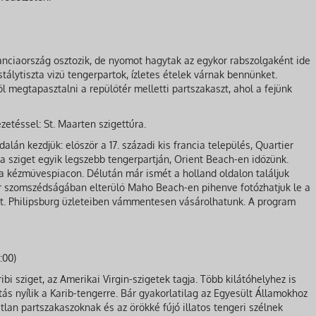
ranciaország osztozik, de nyomot hagytak az egykor rabszolgaként ide
istálytiszta vizű tengerpartok, ízletes ételek várnak bennünket.
 megtapasztalni a repülőtér melletti partszakaszt, ahol a fejünk
etéssel: St. Maarten szigettúra.
dalán kezdjük: először a 17. századi kis francia település, Quartier
 a sziget egyik legszebb tengerpartján, Orient Beach-en időzünk.
 a kézművespiacon. Délután már ismét a holland oldalon találjuk
ér szomszédságában elterülő Maho Beach-en pihenve fotózhatjuk le a
ket. Philipsburg üzleteiben vámmentesen vásárolhatunk. A program
:00)
bi sziget, az Amerikai Virgin-szigetek tagja. Több kilátóhelyhez is
tás nyílik a Karib-tengerre. Bár gyakorlatilag az Egyesült Államokhoz
atlan partszakaszoknak és az örökké fújó illatos tengeri szélnek