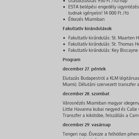
Utasbiztosítás 950 Ft /fő/nap
ESTA belépési engedély ügyintézés
tudnak igényelni! 14 000 Ft /fő
Étkezés Miamiban
Fakultatív kirándulások
Fakultatív kirándulás: St. Maarten 
Fakultatív kirándulás: St. Thomas H
Fakultatív kirándulás: Key Biscayn
Program
december 27. péntek
Elutazás Budapestről a KLM légitársa
Miami). Délutáni szervezett transzfer
december 28. szombat
Városnézés Miamiban magyar idegenvez
Little Havanna kubai negyed és Calle
Transzfer a kikötőbe, felszállás a Carn
december 29. vasárnap
Tengeri nap. Élvezze a felhőtlen pihen