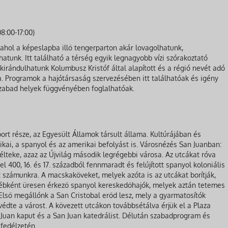
8:00-17:00)
ahol a képeslapba illő tengerparton akár lovagolhatunk,
atunk. Itt található a térség egyik legnagyobb vízi szórakoztató
kirándulhatunk Kolumbusz Kristóf által alapított és a régió nevét adó
a. Programok a hajótársaság szervezésében itt találhatóak és igény
szabad helyek függvényében foglalhatóak.
ort része, az Egyesült Államok társult állama. Kultúrájában és
ikai, a spanyol és az amerikai befolyást is. Városnézés San Juanban:
élteke, azaz az Újvilág második legrégebbi városa. Az utcákat róva
l 400, 16. és 17. századból fennmaradt és felújított spanyol koloniális
t számunkra. A macskaköveket, melyek azóta is az utcákat borítják,
yébként üresen érkező spanyol kereskedőhajók, melyek aztán tetemes
lső megállónk a San Cristobal erőd lesz, mely a gyarmatosítók
édte a várost. A kövezett utcákon továbbsétálva érjük el a Plaza
 Juan kaput és a San Juan katedrálist. Délután szabadprogram és
 fedélzetén.