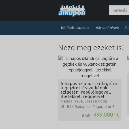
|
|
Külföldi utazások
Városnézések
Be
Nézd meg ezeket is!
5 napos izlandi csillagtúra
a gejzírek és vulkánok
szigetén, repülőjeggyel,
illetékkel, reggelivel
Netida Travel Utazasi Iroda
1148 Budapest, Fogarasi út 5. 27. ép.( (NINCS SZEMÉLYES ÜGYFÉLFOGADÁS)
499.000 Ft
akár