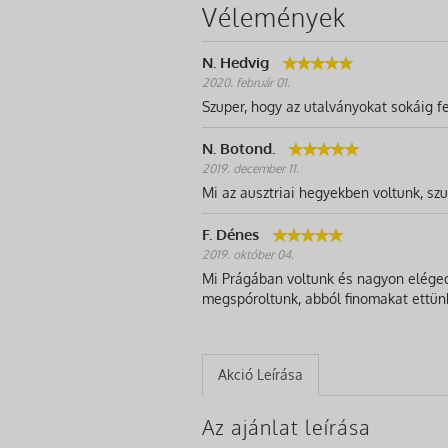
Vélemények
N. Hedvig
2020. február 01.
Szuper, hogy az utalványokat sokáig fe
N. Botond.
2019. december 11.
Mi az ausztriai hegyekben voltunk, szup
F. Dénes
2019. október 04.
Mi Prágában voltunk és nagyon elégede
megspóroltunk, abból finomakat ettün
Akció Leírása
Az ajánlat leírása