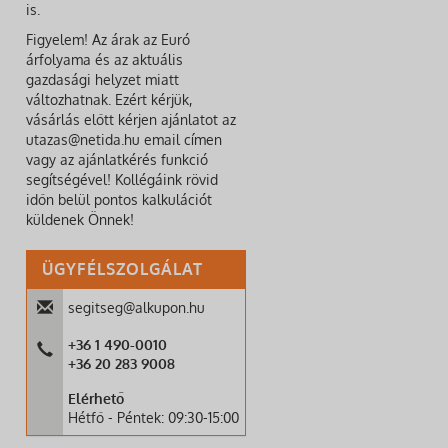
is.
Figyelem! Az árak az Euró
árfolyama és az aktuális
gazdasági helyzet miatt
változhatnak. Ezért kérjük,
vásárlás előtt kérjen ajánlatot az
utazas@netida.hu email címen
vagy az ajánlatkérés funkció
segítségével! Kollégáink rövid
időn belül pontos kalkulációt
küldenek Önnek!
ÜGYFÉLSZOLGÁLAT
segitseg@alkupon.hu
+36 1 490-0010
+36 20 283 9008
Elérhető
Hétfő - Péntek: 09:30-15:00