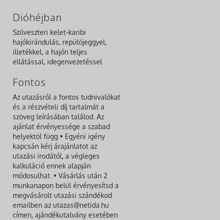
Dióhéjban
Szilveszteri kelet-karibi
hajókirándulás, repülőjeggyel,
illetékkel, a hajón teljes
ellátással, idegenvezetéssel
Fontos
Az utazásról a fontos tudnivalókat
és a részvételi díj tartalmát a
szöveg leírásában találod. Az
ajánlat érvényessége a szabad
helyektől függ • Egyéni igény
kapcsán kérj árajánlatot az
utazási irodától, a végleges
kalkuláció ennek alapján
módosulhat. • Vásárlás után 2
munkanapon belül érvényesítsd a
megvásárolt utazási szándékod
emailben az utazas@netida.hu
címen, ajándékutalvány esetében