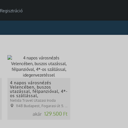
Regisztráció
4 napos városnézés
Velencében, buszos
utazással, félpanzióval, 4*-
os szállással,
idegenvezetéssel
Netida Travel Utazasi Iroda
1148 Budapest, Fogarasi út 5. 27. ép.( (NINCS SZEMÉLYES ÜGYFÉLFOGADÁS)
129.500 Ft
akár