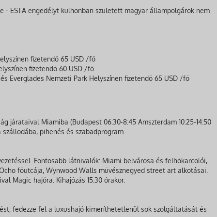
e - ESTA engedélyt külhonban született magyar állampolgárok nem
Helyszínen fizetendő 65 USD /fő
elyszínen fizetendő 60 USD /fő
e és Everglades Nemzeti Park Helyszínen fizetendő 65 USD /fő
ság járataival Miamiba (Budapest 06:30-8:45 Amszterdam 10:25-14:50
 a szállodába, pihenés és szabadprogram.
etéssel. Fontosabb látnivalók: Miami belvárosa és felhőkarcolói,
 Ocho főutcája, Wynwood Walls művésznegyed street art alkotásai.
ival Magic hajóra. Kihajózás 15:30 órakor.
ést, fedezze fel a luxushajó kimeríthetetlenül sok szolgáltatását és