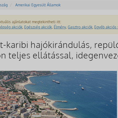
szág
Amerikai Egyesült Államok
ktuális ajánlatokat megtekintheti itt:
zépség akciók
,
Egészség akciók
,
Élmény
,
Gasztro akciók
,
Egyéb akciós 
et-karibi hajókirándulás, repü
jón teljes ellátással, idegenve