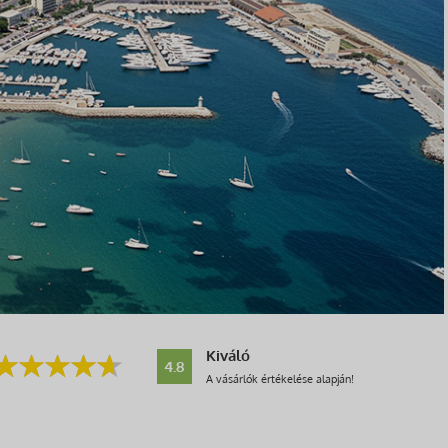
Kiváló
4.8
A vásárlók értékelése alapján!