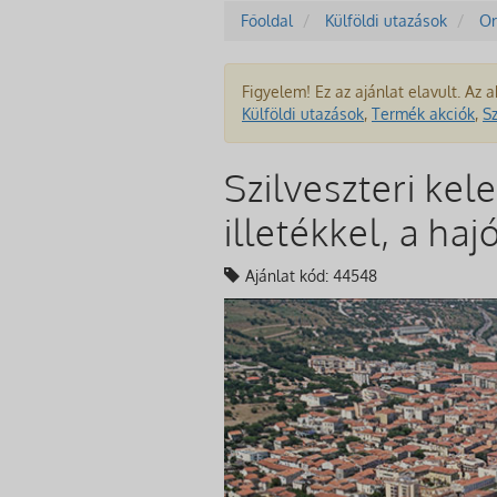
Főoldal
Külföldi utazások
Or
Figyelem! Ez az ajánlat elavult. Az a
Külföldi utazások
,
Termék akciók
,
S
Szilveszteri kel
illetékkel, a ha
Ajánlat kód: 44548