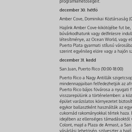
programlehetőségeit.
december 30. hétfő
Amber Cove, Dominikai Köztársaság (0
Hajónk Amber Cove-kikötőjébe fut be, 
búvárkodhatunk vagy delfinlesre indulh
létesítménye, az Ocean World, vagy el
Puerto Plata gyarmati stílusú városáb
szerint egyénileg előre vagy a hajón 
december 31. kedd
San Juan, Puerto Rico (10:00-18:00)
Puerto Rico a Nagy Antillák szigetcsop
mindennapjaiban felfedezhetjük az afr
Puerto Rico bájos fővárosa a nyugati f
visszarepülünk a történelemben: a köze
épület varázslatos környezetet biztosí
egykor ballasztként használták az eg
cukornád rakományokkal tértek haza. E
idejében az ellenséges támadásoktól v
Colont, majd a Plaza de Armast, a San
vásárlási lehetőség, szilveszter a hajó