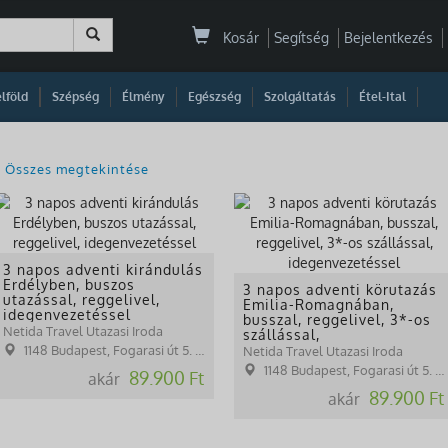
Kosár
Segítség
Bejelentkezés
|
|
|
|
|
|
|
lföld
Szépség
Élmény
Egészség
Szolgáltatás
Étel-Ital
Összes megtekintése
3 napos adventi kirándulás
Erdélyben, buszos
3 napos adventi körutazás
utazással, reggelivel,
Emilia-Romagnában,
idegenvezetéssel
busszal, reggelivel, 3*-os
Netida Travel Utazasi Iroda
szállással,
idegenvezetéssel
1148 Budapest, Fogarasi út 5. 27. ép.( (NINCS SZEMÉLYES ÜGYFÉLFOGADÁS)
Netida Travel Utazasi Iroda
1148 Budapest, Fogarasi út 5. 27. ép.( (NINCS SZEMÉLYES ÜGYFÉLFOGADÁS)
89.900 Ft
akár
89.900 Ft
akár