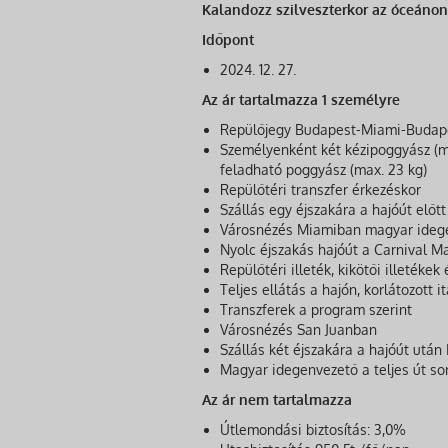
Kalandozz szilveszterkor az óceánon
Időpont
2024. 12. 27.
Az ár tartalmazza 1 személyre
Repülőjegy Budapest-Miami-Budape
Személyenként két kézipoggyász (m
feladható poggyász (max. 23 kg)
Repülőtéri transzfer érkezéskor
Szállás egy éjszakára a hajóút elő
Városnézés Miamiban magyar ideg
Nyolc éjszakás hajóút a Carnival Ma
Repülőtéri illeték, kikötői illetékek
Teljes ellátás a hajón, korlátozott i
Transzferek a program szerint
Városnézés San Juanban
Szállás két éjszakára a hajóút utá
Magyar idegenvezető a teljes út so
Az ár nem tartalmazza
Útlemondási biztosítás: 3,0%