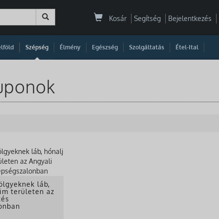
Kosár
Segítség
Bejelentkezés
|
|
|
|
|
|
|
lföld
Szépség
Élmény
Egészség
Szolgáltatás
Étel-Ital
 kuponok
ölgyeknek láb,
tim területen az
tés
onban