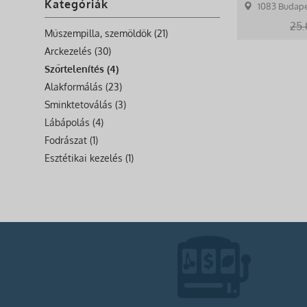
Kategóriák
1083 Budape
25.
Műszempilla, szemöldök (21)
Arckezelés (30)
Szőrtelenítés (4)
Alakformálás (23)
Sminktetoválás (3)
Lábápolás (4)
Fodrászat (1)
Esztétikai kezelés (1)