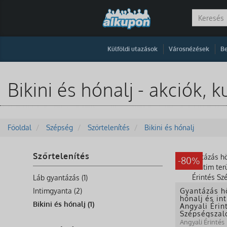
|
|
Külföldi utazások
Városnézések
Be
Bikini és hónalj - akciók,
Főoldal
Szépség
Szőrtelenítés
Bikini és hónalj
Szőrtelenítés
-80%
Láb gyantázás (1)
Intimgyanta (2)
Gyantázás h
hónalj és in
Bikini és hónalj (1)
Angyali Érin
Szépségszal
Angyali Érintés