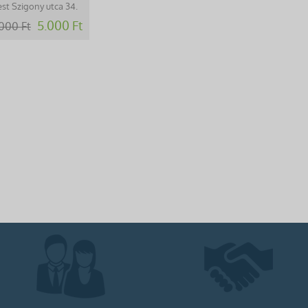
st Szigony utca 34.
5.000 Ft
000 Ft