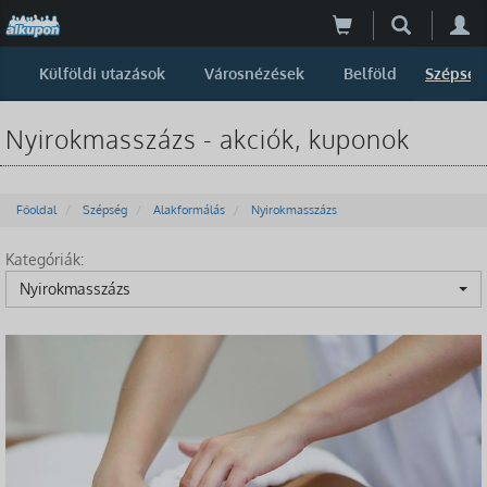
Külföldi utazások
Városnézések
Belföld
Szépség
Nyirokmasszázs - akciók, kuponok
Főoldal
Szépség
Alakformálás
Nyirokmasszázs
Kategóriák:
Nyirokmasszázs
-29%