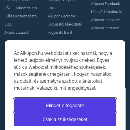
Alkupon Facebook
ÁSZF
|
Adatvédelem
GyIK
Hírlevél feliratkozás
Elállás a szerződéstől
Alkupon Garancia
Alkupon Instagram
Blog
Fogyasztói tájékoztató
Alkupon Pinterest
Akciós utazások
Fogyasztó Barát
Kapcsolat
Együttműködés
Az Alkupon.hu weboldal sütiket használ, hogy a
Kapcsolat
lehető legjobb élményt nyújtsuk neked. Egyes
sütik a weboldal működéséhez szükségesek,
Ajánlj nekünk!
mások segítenek megérteni, hogyan használod
Partner Belépés
az oldalt, és személyre szabott ajánlatokat
mutatnak. Válaszd ki, mit engedélyezel.
Mindet elfogadom
Csak a szükségeseket