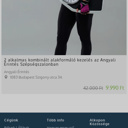
2 alkalmas kombinált alakformáló kezelés az Angyali
Érintés Szépségszalonban
Angyali Érintés
1083 Budapest Szigony utca 34.
9.990 Ft
42.000 Ft
Cégünk
Több info
Alkupon
Közössége
Rólunk
|
Állások
Hogyan megy ez?