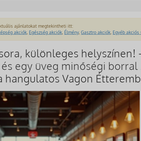
ktuális ajánlatokat megtekintheti itt:
zépség akciók
,
Egészség akciók
,
Élmény
,
Gasztro akciók
,
Egyéb akciós 
ora, különleges helyszínen! 
l és egy üveg minőségi borral
 a hangulatos Vagon Étterem