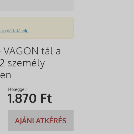
szolgáltatások
,
-
VAGON tál a
2 személy
ben
Előleggel:
1.870
Ft
AJÁNLATKÉRÉS