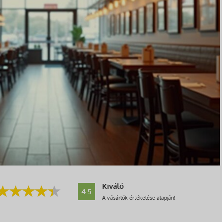
Kiváló
4.5
A vásárlók értékelése alapján!