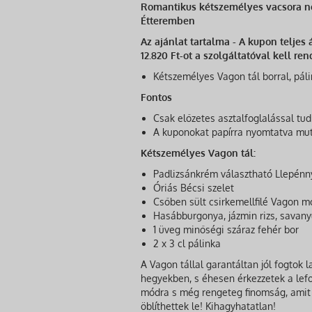
Romantikus kétszemélyes vacsora n
Étteremben
Az ajánlat tartalma - A kupon teljes
12.820 Ft-ot a szolgáltatóval kell re
Kétszemélyes Vagon tál borral, pá
Fontos
Csak előzetes asztalfoglalással tud
A kuponokat papírra nyomtatva mu
Kétszemélyes Vagon tál:
Padlizsánkrém választható Llepénny
Óriás Bécsi szelet
Csőben sült csirkemellfilé Vagon m
Hasábburgonya, jázmin rizs, savan
1 üveg minőségi száraz fehér bor
2 x 3 cl pálinka
A Vagon tállal garantáltan jól fogtok l
hegyekben, s éhesen érkezzetek a lefo
módra s még rengeteg finomság, amit 
öblíthettek le! Kihagyhatatlan!