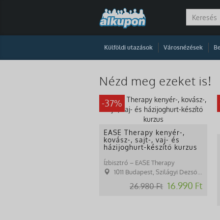
|
|
Külföldi utazások
Városnézések
Be
Nézd meg ezeket is!
-37%
EASE Therapy kenyér-,
kovász-, sajt-, vaj- és
házijoghurt-készítő kurzus
Ízbisztró – EASE Therapy
1011 Budapest, Szilágyi Dezső tér 1.
16.990 Ft
26.980 Ft