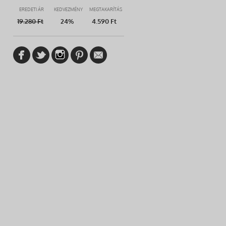
EREDETI ÁR
KEDVEZMÉNY
MEGTAKARÍTÁS
19.280
Ft
24%
4.590 Ft