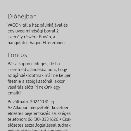
Dióhéjban
VAGON tál a ház pálinkájával és
egy üveg minőségi borral 2
személy részére Budán, a
hangulatos Vagon Étteremben
Fontos
Bár a kupon előleges, de ha
szeretnéd ajándékba adni, hogy
az ajándékozottnak már ne kelljen
fizetnie a szolgáltatónál, akkor
vásárlás előtt írj nekünk egy
emailt!
Beváltható: 2024.10.31.-ig
Az Alkupon megvételét követően
előzetes bejelentkezés szükséges
telefonon: 06 (30) 333 1626 • Csak
előzetes asztalfoglalással tudnak
helyet biztosítani • A kuponokat