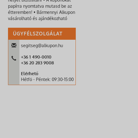
papírra nyomtatva mutasd be az
étteremben! • Bármennyi Alkupon
vásárolható és ajándékozható
ÜGYFÉLSZOLGÁLAT
segitseg@alkupon.hu
+36 1 490-0010
+36 20 283 9008
Elérhető
Hétfő - Péntek: 09:30-15:00