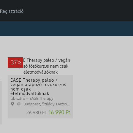
Regisztráció
-37%
EASE Therapy paleo /
vegán alapozó főzőkurzus
nem csak
életmódváltóknak
Ízbisztró – EASE Therapy
1011 Budapest, Szilágyi Dezső tér 1.
16.990 Ft
26.980 Ft