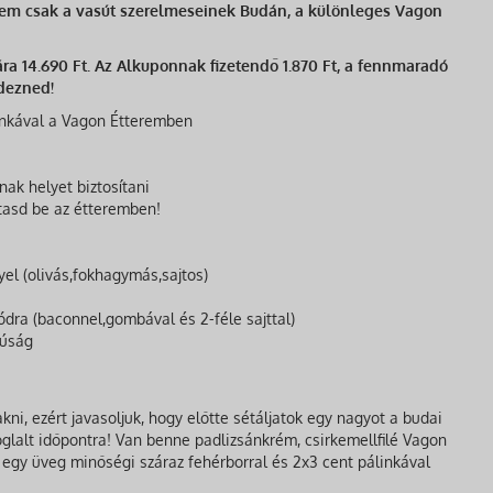
em csak a vasút szerelmeseinek Budán, a különleges Vagon
 ára 14.690 Ft. Az Alkuponnak fizetendő 1.870 Ft, a fennmaradó
ndezned!
linkával a Vagon Étteremben
nak helyet biztosítani
tasd be az étteremben!
el (olivás,fokhagymás,sajtos)
ódra (baconnel,gombával és 2-féle sajttal)
yúság
akni, ezért javasoljuk, hogy előtte sétáljatok egy nagyot a budai
glalt időpontra! Van benne padlizsánkrém, csirkemellfilé Vagon
egy üveg minőségi száraz fehérborral és 2x3 cent pálinkával