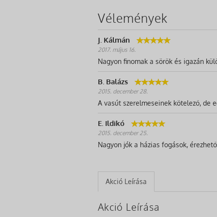
Vélemények
J. Kálmán
2017. május 16.
Nagyon finomak a sörök és igazán külö
B. Balázs
2015. december 28.
A vasút szerelmeseinek kötelező, de e
E. Ildikó
2015. december 25.
Nagyon jók a házias fogások, érezhető, 
Akció Leírása
Akció Leírása