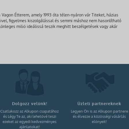
 Vagon Étterem, amely 1993 óta télen-nyáron vár Titeket, házias
eivel, figyelmes kiszolgálással és semmi máshoz nem hasonlítható
önleges miliő ideálissá teszik meghitt beszélgetések vagy akár
Dolgozz velünk!
Üzleti partnereknek
Csatlakozz az Alkupon csapatához
Legyen Ön is az Alkupon partnere
és Légy Te az, aki lehetővé teszi
és élvezze a közösségi vásárlás
ezeket az egyedi kedvezményes
előnyeit!
ajánlatokat!