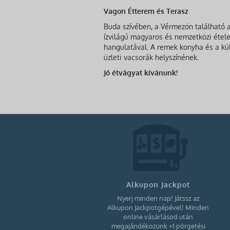
Vagon Étterem és Terasz
Buda szívében, a Vérmezőn található a
ízvilágú magyaros és nemzetközi étel
hangulatával. A remek konyha és a kül
üzleti vacsorák helyszínének.
Jó étvágyat kívánunk!
Alkupon Jackpot
Nyerj minden nap! Játssz az
Alkupon Jackpotgépével! Minden
online vásárlásod után
megajándékozunk +1 pörgetési