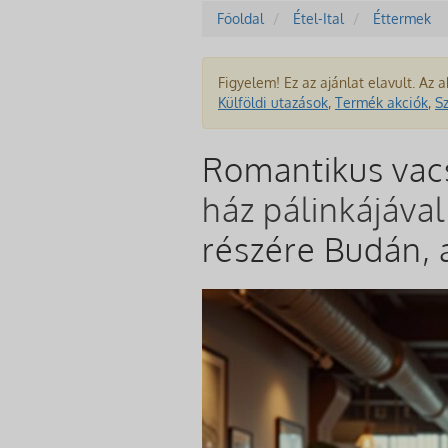
Főoldal
Étel-Ital
Éttermek
Figyelem! Ez az ajánlat elavult. Az a
Külföldi utazások
,
Termék akciók
,
S
Romantikus vacs
ház pálinkájáva
részére Budán,