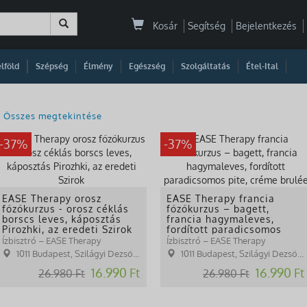
Kosár
Segítség
Bejelentkezés
|
|
|
|
|
|
|
lföld
Szépség
Élmény
Egészség
Szolgáltatás
Étel-Ital
Összes megtekintése
-37%
-37%
EASE Therapy orosz
EASE Therapy francia
főzőkurzus - orosz céklás
főzőkurzus – bagett,
borscs leves, káposztás
francia hagymaleves,
Pirozhki, az eredeti Szirok
fordított paradicsomos
pite, créme brulée
Ízbisztró – EASE Therapy
Ízbisztró – EASE Therapy
1011 Budapest, Szilágyi Dezső tér 1.
1011 Budapest, Szilágyi Dezső tér 1.
16.990 Ft
16.990 Ft
26.980 Ft
26.980 Ft