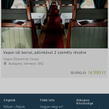
Vagon tál borral, pálinkával 2 személy részére
Vagon Étterem és Terasz
Budapest, Vérmező, 1012
14.990 Ft
19.990 Ft
Cégünk
Több info
Alkupon
Közössége
Rólunk
|
Állások
Hogyan megy ez?