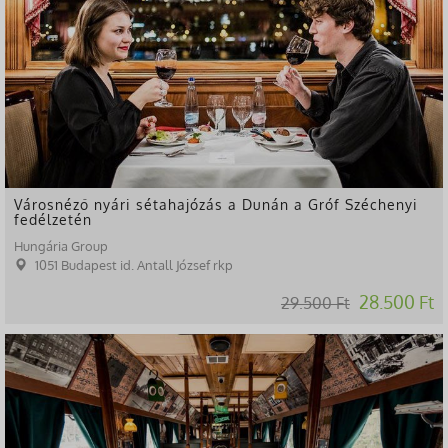
Városnéző nyári sétahajózás a Dunán a Gróf Széchenyi
fedélzetén
Hungária Group
1051 Budapest id. Antall József rkp
28.500 Ft
29.500 Ft
-25%