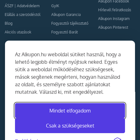
Alkupon Facebook
ÁSZF
|
Adatvédelem
GyIK
Hírlevél feliratkozás
Elállás a szerződéstől
Alkupon Garancia
Alkupon Instagram
Blog
Fogyasztói tájékoztató
Alkupon Pinterest
Akciós utazások
Fogyasztó Barát
Kapcsolat
Együttműködés
Az Alkupon.hu weboldal sütiket használ, hogy a
Kapcsolat
lehető legjobb élményt nyújtsuk neked. Egyes
sütik a weboldal működéséhez szükségesek,
Ajánlj nekünk!
mások segítenek megérteni, hogyan használod
Partner Belépés
az oldalt, és személyre szabott ajánlatokat
mutatnak. Válaszd ki, mit engedélyezel.
Mindet elfogadom
Csak a szükségeseket