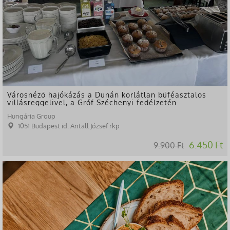
Városnéző hajókázás a Dunán korlátlan büféasztalos
villásreggelivel, a Gróf Széchenyi fedélzetén
Hungária Group
1051 Budapest id. Antall József rkp
6.450 Ft
9.900 Ft
-51%