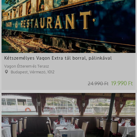
Kétszemélyes Vagon Extra tál borral, pálinkával
Vagon Étterem és Terasz
Budapest, Vérmező, 1012
19.990 Ft
24.990 Ft
-35%