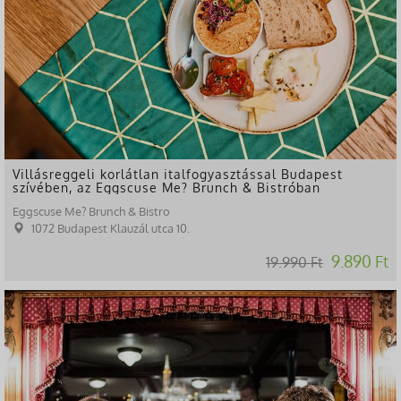
Villásreggeli korlátlan italfogyasztással Budapest
szívében, az Eggscuse Me? Brunch & Bistróban
Eggscuse Me? Brunch & Bistro
1072 Budapest Klauzál utca 10.
9.890 Ft
19.990 Ft
-3%