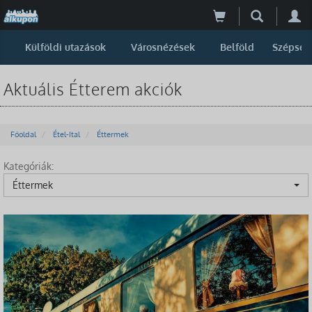
Külföldi utazások
Városnézések
Belföld
Szépség
Aktuális Étterem akciók
Főoldal
Étel-Ital
Éttermek
Kategóriák:
Éttermek
-20%