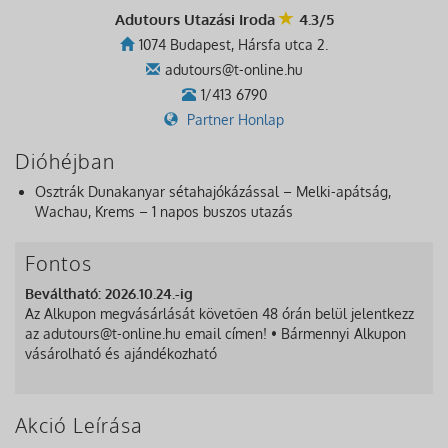
Adutours Utazási Iroda
4.3/5
1074 Budapest, Hársfa utca 2.
adutours@t-online.hu
1/413 6790
Partner Honlap
Dióhéjban
Osztrák Dunakanyar sétahajókázással – Melki-apátság,
Wachau, Krems – 1 napos buszos utazás
Fontos
Beváltható: 2026.10.24.-ig
Az Alkupon megvásárlását követően 48 órán belül jelentkezz
az adutours@t-online.hu email címen! • Bármennyi Alkupon
vásárolható és ajándékozható
Akció Leírása