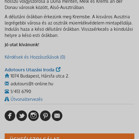
hosszú völgyszorosa a Duna mentén, Melk és Krems an der
Donau városok között, Alsó-Ausztriában.
A délutáni órákban érkezünk meg Kremsbe. A kisváros Ausztria
legrégebbi városa és az osztrák műemlékvédelem mintapéldája.
Indulás haza a késő délutáni órákban. Visszaérkezés a kiindulási
helyre a késő esti órákban.
Jó utat kívánunk!
Kérdések és Hozzászólások (0)
Adutours Utazási Iroda
1074 Budapest, Hársfa utca 2.
adutours@t-online.hu
1/413 6790
Útvonaltervezés