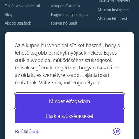
Hírlevél feliratkozás
Elállás a szerződéstől
Alkupon Garancia
Alkupon Instagram
Blog
Fogyasztói tájékoztató
Alkupon Pinterest
Akciós utazások
Fogyasztó Barát
Kapcsolat
Együttműködés
Az Alkupon.hu weboldal sütiket használ, hogy a
Kapcsolat
lehető legjobb élményt nyújtsuk neked. Egyes
sütik a weboldal működéséhez szükségesek,
Ajánlj nekünk!
mások segítenek megérteni, hogyan használod
Partner Belépés
az oldalt, és személyre szabott ajánlatokat
mutatnak. Válaszd ki, mit engedélyezel.
Mindet elfogadom
Csak a szükségeseket
Beállítások