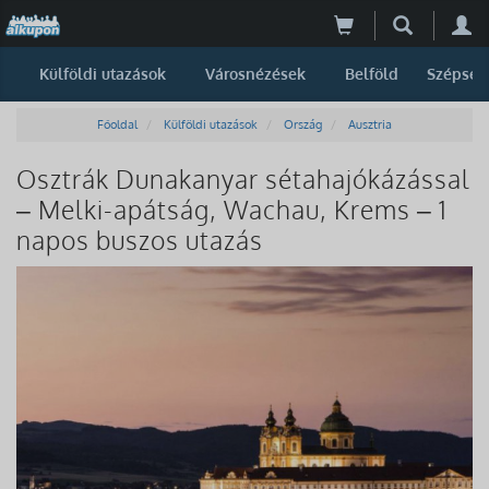
Külföldi utazások
Városnézések
Belföld
Szépség
Főoldal
Külföldi utazások
Ország
Ausztria
Osztrák Dunakanyar sétahajókázással
– Melki-apátság, Wachau, Krems – 1
napos buszos utazás