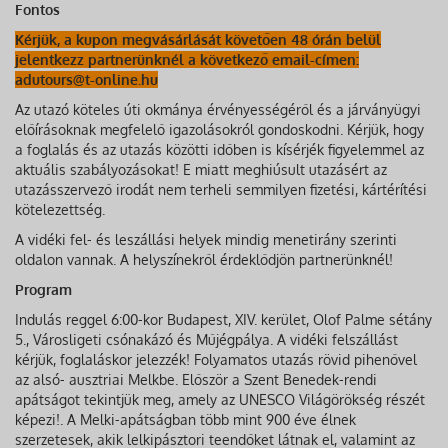
Fontos
Kérjük, a kupon megvásárlását követően 48 órán belül
jelentkezz partnerünknél a következő email-címen:
adutours@t-online.hu
Az utazó köteles úti okmánya érvényességéről és a járványügyi
előírásoknak megfelelő igazolásokról gondoskodni. Kérjük, hogy
a foglalás és az utazás közötti időben is kísérjék figyelemmel az
aktuális szabályozásokat! E miatt meghiúsult utazásért az
utazásszervező irodát nem terheli semmilyen fizetési, kártérítési
kötelezettség.
A vidéki fel- és leszállási helyek mindig menetirány szerinti
oldalon vannak. A helyszínekről érdeklődjön partnerünknél!
Program
Indulás reggel 6:00-kor Budapest, XIV. kerület, Olof Palme sétány
5., Városligeti csónakázó és Műjégpálya. A vidéki felszállást
kérjük, foglaláskor jelezzék! Folyamatos utazás rövid pihenővel
az alsó- ausztriai Melkbe. Először a Szent Benedek-rendi
apátságot tekintjük meg, amely az UNESCO Világörökség részét
képezi!. A Melki-apátságban több mint 900 éve élnek
szerzetesek, akik lelkipásztori teendőket látnak el, valamint az