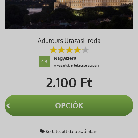
Adutours Utazási Iroda
Nagyszerű
4.3
A vásárlók értékelése alapján!
2.100
Ft
OPCIÓK
Korlátozott darabszámban!