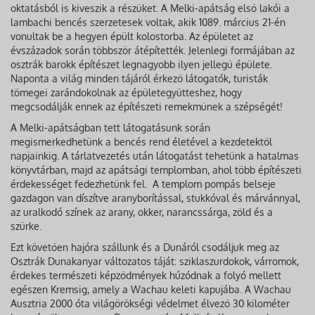
oktatásból is kiveszik a részüket. A Melki-apátság első lakói a
lambachi bencés szerzetesek voltak, akik 1089. március 21-én
vonultak be a hegyen épült kolostorba. Az épületet az
évszázadok során többször átépítették. Jelenlegi formájában az
osztrák barokk építészet legnagyobb ilyen jellegű épülete.
Naponta a világ minden tájáról érkező látogatók, turisták
tömegei zarándokolnak az épületegyütteshez, hogy
megcsodálják ennek az építészeti remekműnek a szépségét!
A Melki-apátságban tett látogatásunk során
megismerkedhetünk a bencés rend életével a kezdetektől
napjainkig. A tárlatvezetés után látogatást tehetünk a hatalmas
könyvtárban, majd az apátsági templomban, ahol több építészeti
érdekességet fedezhetünk fel. A templom pompás belseje
gazdagon van díszítve aranyborítással, stukkóval és márvánnyal,
az uralkodó színek az arany, okker, narancssárga, zöld és a
szürke.
Ezt követően hajóra szállunk és a Dunáról csodáljuk meg az
Osztrák Dunakanyar változatos táját: sziklaszurdokok, várromok,
érdekes természeti képződmények húzódnak a folyó mellett
egészen Kremsig, amely a Wachau keleti kapujába. A Wachau
Ausztria 2000 óta világörökségi védelmet élvező 30 kilométer