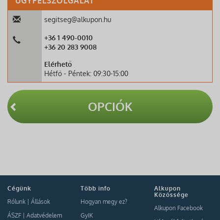
ÜGYFÉLSZOLGÁLAT
segitseg@alkupon.hu
+36 1 490-0010
+36 20 283 9008
Elérhető
Hétfő - Péntek: 09:30-15:00
OPCIÓK
Cégünk
Több info
Alkupon
Közössége
Rólunk
|
Állások
Hogyan megy ez?
Alkupon Facebook
ÁSZF
|
Adatvédelem
GyIK