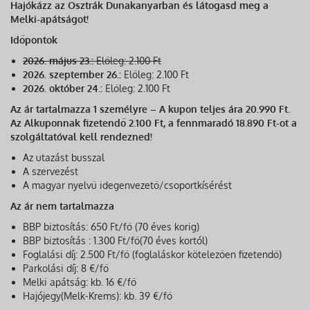
Hajókázz az Osztrák Dunakanyarban és látogasd meg a
Melki-apátságot!
Időpontok
2026. május 23.:
Előleg:
2.100 Ft
2026. szeptember 26.:
Előleg:
2.100 Ft
2026. október 24.:
Előleg:
2.100 Ft
Az ár tartalmazza 1 személyre – A kupon teljes ára 20.990 Ft.
Az Alkuponnak fizetendő 2.100 Ft, a fennmaradó 18.890 Ft-ot a
szolgáltatóval kell rendezned!
Az utazást busszal
A szervezést
A magyar nyelvű idegenvezető/csoportkísérést
Az ár nem tartalmazza
BBP biztosítás: 650 Ft/fő (70 éves korig)
BBP biztosítás : 1.300 Ft/fő(70 éves kortól)
Foglalási díj: 2.500 Ft/fő (foglaláskor kötelezően fizetendő)
Parkolási díj: 8 €/fő
Melki apátság: kb. 16 €/fő
Hajójegy(Melk-Krems): kb. 39 €/fő