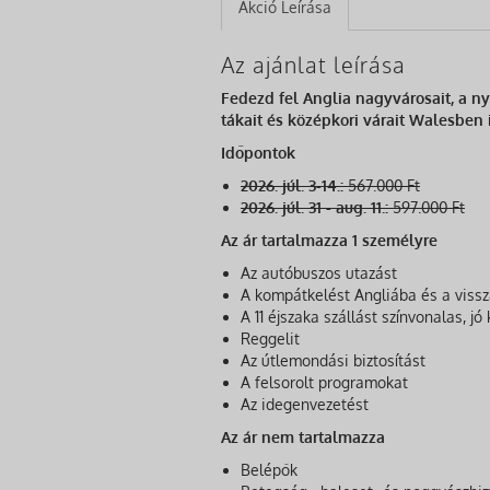
Akció Leírása
Az ajánlat leírása
Fedezd fel Anglia nagyvárosait, a n
tákait és középkori várait Walesben i
Időpontok
2026. júl. 3-14.:
567.000 Ft
2026. júl. 31 - aug. 11.:
597.000 Ft
Az ár tartalmazza 1 személyre
Az autóbuszos utazást
A kompátkelést Angliába és a viss
A 11 éjszaka szállást színvonalas, 
Reggelit
Az útlemondási biztosítást
A felsorolt programokat
Az idegenvezetést
Az ár nem tartalmazza
Belépők