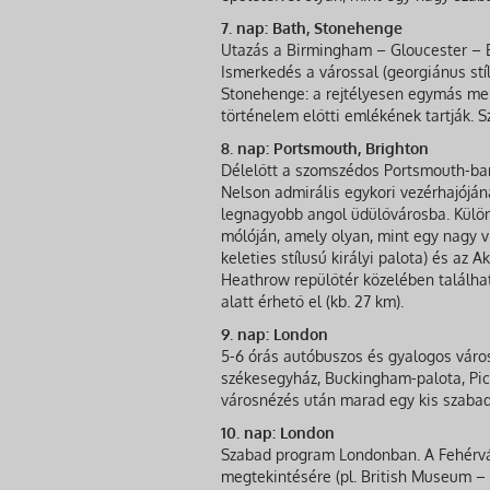
7. nap: Bath, Stonehenge
Utazás a Birmingham – Gloucester – 
Ismerkedés a várossal (georgiánus stí
Stonehenge: a rejtélyesen egymás mel
történelem előtti emlékének tartják. S
8. nap: Portsmouth, Brighton
Délelőtt a szomszédos Portsmouth-ban
Nelson admirális egykori vezérhajóján
legnagyobb angol üdülővárosba. Külön
mólóján, amely olyan, mint egy nagy v
keleties stílusú királyi palota) és az 
Heathrow repülőtér közelében találhat
alatt érhető el (kb. 27 km).
9. nap: London
5-6 órás autóbuszos és gyalogos város
székesegyház, Buckingham-palota, Picc
városnézés után marad egy kis szabad
10. nap: London
Szabad program Londonban. A Fehérvá
megtekintésére (pl. British Museum –