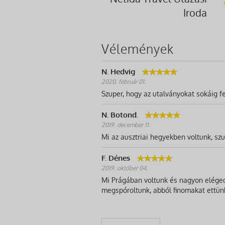
Iroda
Vélemények
N. Hedvig
2020. február 01.
Szuper, hogy az utalványokat sokáig fe
N. Botond.
2019. december 11.
Mi az ausztriai hegyekben voltunk, szup
F. Dénes
2019. október 04.
Mi Prágában voltunk és nagyon elégede
megspóroltunk, abból finomakat ettün