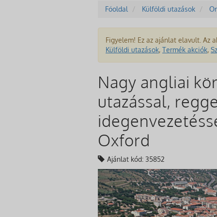
Főoldal
Külföldi utazások
Or
Figyelem! Ez az ajánlat elavult. Az a
Külföldi utazások
,
Termék akciók
,
S
Nagy angliai kör
utazással, regg
idegenvezetéssel
Oxford
Ajánlat kód: 35852