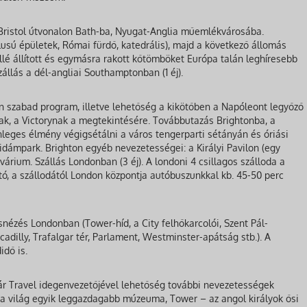
Bristol útvonalon Bath-ba, Nyugat-Anglia műemlékvárosába.
lusú épületek, Római fürdő, katedrális), majd a következő állomás
lé állított és egymásra rakott kőtömböket Európa talán leghíresebb
zállás a dél-angliai Southamptonban (1 éj).
 szabad program, illetve lehetőség a kikötőben a Napóleont legyőző
ak, a Victorynak a megtekintésére. Továbbutazás Brightonba, a
leges élmény végigsétálni a város tengerparti sétányán és óriási
idámpark. Brighton egyéb nevezetességei: a Királyi Pavilon (egy
Akvárium. Szállás Londonban (3 éj). A londoni 4 csillagos szálloda a
ó, a szállodától London központja autóbuszunkkal kb. 45-50 perc
nézés Londonban (Tower-híd, a City felhőkarcolói, Szent Pál-
adilly, Trafalgar tér, Parlament, Westminster-apátság stb.). A
idő is.
r Travel idegenvezetőjével lehetőség további nevezetességek
 a világ egyik leggazdagabb múzeuma, Tower – az angol királyok ősi