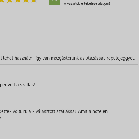
A vásárlók értékelése alapján!
l lehet használni, így van mozgásterünk az utazással, repülőjeggyel.
er volt a szállás!
ttek voltunk a kiválasztott szállással. Amit a hotelen
k!