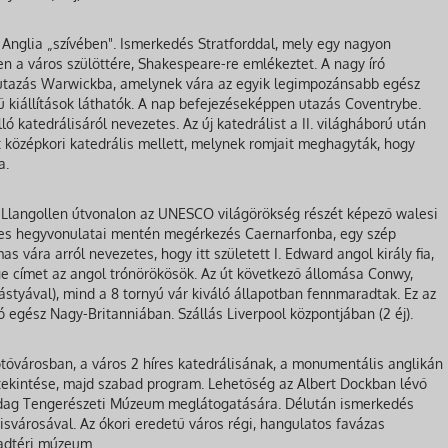
Anglia „szívében". Ismerkedés Stratforddal, mely egy nagyon
en a város szülöttére, Shakespeare-re emlékeztet. A nagy író
tazás Warwickba, amelynek vára az egyik legimpozánsabb egész
 kiállítások láthatók. A nap befejezéseképpen utazás Coventrybe.
ó katedrálisáról nevezetes. Az új katedrálist a II. világháború után
 középkori katedrális mellett, melynek romjait meghagyták, hogy
a.
Llangollen útvonalon az UNESCO világörökség részét képező walesi
es hegyvonulatai mentén megérkezés Caernarfonba, egy szép
s vára arról nevezetes, hogy itt született I. Edward angol király fia,
ge címet az angol trónörökösök. Az út következő állomása Conwy,
ástyával), mind a 8 tornyú vár kiváló állapotban fennmaradtak. Ez az
egész Nagy-Britanniában. Szállás Liverpool központjában (2 éj).
tővárosban, a város 2 híres katedrálisának, a monumentális anglikán
tekintése, majd szabad program. Lehetőség az Albert Dockban lévő
dag Tengerészeti Múzeum meglátogatására. Délután ismerkedés
isvárosával. Az ókori eredetű város régi, hangulatos favázas
badtéri múzeum.