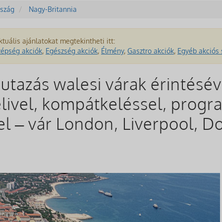
szág
Nagy-Britannia
ktuális ajánlatokat megtekintheti itt:
zépség akciók
,
Egészség akciók
,
Élmény
,
Gasztro akciók
,
Egyéb akciós 
utazás walesi várak érintésév
elivel, kompátkeléssel, progr
 – vár London, Liverpool, Dov