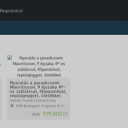
Regisztráció
Nyaralás a paradicsomi
Mauritiuson, 9 éjszaka 4*-
os szállással, félpanzióval,
repülőjeggyel, illetékkel
Netida Travel Utazasi Iroda
1148 Budapest, Fogarasi út 5. 27. ép.( (NINCS SZEMÉLYES ÜGYFÉLFOGADÁS)
979.000 Ft
akár