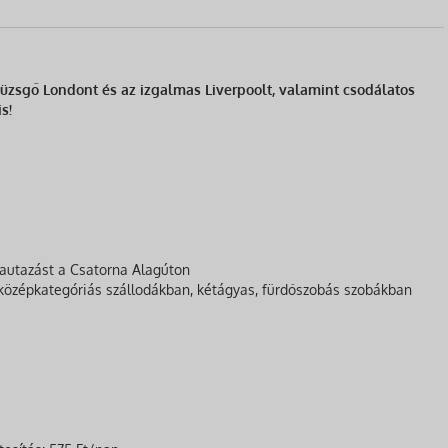
yüzsgő Londont és az izgalmas Liverpoolt, valamint csodálatos
s!
zautazást a Csatorna Alagúton
jó középkategóriás szállodákban, kétágyas, fürdőszobás szobákban