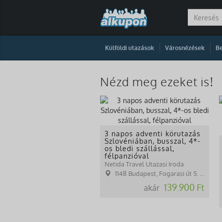
|
|
Külföldi utazások
Városnézések
Be
Nézd meg ezeket is!
3 napos adventi körutazás
Szlovéniában, busszal, 4*-
os bledi szállással,
félpanzióval
Netida Travel Utazasi Iroda
1148 Budapest, Fogarasi út 5. 27. ép.( (NINCS SZEMÉLYES ÜGYFÉLFOGADÁS)
139.900 Ft
akár