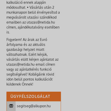
kalkuláció ennek alapján
módosulhat. • Vásárlás után 2
munkanapon belül érvényesítsd a
megvásárolt utazási szándékod
emailben az utazas@netida.hu
címen, ajándékutalvány esetében
is.
Figyelem! Az árak az Euró
árfolyama és az aktuális
gazdasági helyzet miatt
változhatnak. Ezért kérjük,
vásárlás előtt kérjen ajánlatot az
utazas@netida.hu email címen
vagy az ajánlatkérés funkció
segítségével! Kollégáink rövid
időn belül pontos kalkulációt
küldenek Önnek!
ÜGYFÉLSZOLGÁLAT
segitseg@alkupon.hu