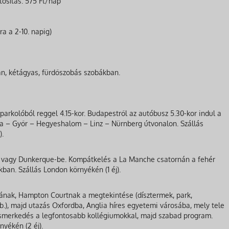
tosítás: 575 Ft/nap
ra a 2-10. napig)
an, kétágyas, fürdőszobás szobákban.
 parkolóból reggel 4.15-kor. Budapestről az autóbusz 5.30-kor indul a
ya – Győr – Hegyeshalom – Linz – Nürnberg útvonalon. Szállás
).
a vagy Dunkerque-be. Kompátkelés a La Manche csatornán a fehér
kban. Szállás London környékén (1 éj).
lyának, Hampton Courtnak a megtekintése (dísztermek, park,
stb.), majd utazás Oxfordba, Anglia híres egyetemi városába, mely tele
smerkedés a legfontosabb kollégiumokkal, majd szabad program.
yékén (2 éj).