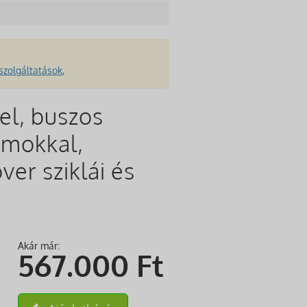
szolgáltatások
,
el, buszos
amokkal,
er sziklái és
Akár már:
567.000
Ft