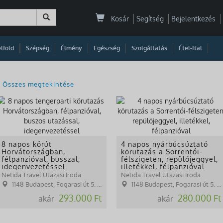
Kosár
Segítség
Bejelentkezés
|
|
|
|
|
|
|
lföld
Szépség
Élmény
Egészség
Szolgáltatás
Étel-Ital
Összes megtekintése
8 napos körút
4 napos nyárbúcsúztató
Horvátországban,
körutazás a Sorrentói-
félpanzióval, busszal,
félszigeten, repülőjeggyel,
idegenvezetéssel
illetékkel, félpanzióval
Netida Travel Utazasi Iroda
Netida Travel Utazasi Iroda
1148 Budapest, Fogarasi út 5. 27. ép.( (NINCS SZEMÉLYES ÜGYFÉLFOGADÁS)
1148 Budapest, Fogarasi út 5. 27. ép.( (NINCS SZEMÉLYES ÜGYFÉLFOGADÁS)
293.000 Ft
280.000 Ft
akár
akár