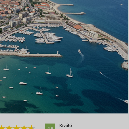
Kiváló
4.8