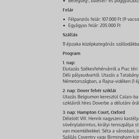
Betegség-, baleset- és poggyászbiz
Felár
Félpanziós felár: 107.000 Ft (9 vacso
Egyágyas felár: 205.000 Ft
Szállás
11 éjszaka középkategóriás szállodákb
Program
1. nap:
Elutazás Székesfehérvárról a Piac téri
Déli pályaudvartól. Utazás a Tatabán
Németországban, a Rajna-vidéken (1 éj
2. nap: Dover fehér sziklái
Utazás Belgiumon keresztül Calais-b
szikláiról híres Doverbe a délutáni órá
3. nap: Hampton Court, Oxford
Délelőtt VIII. Henrik nagyszerű kasté
sövénylabirintus, királyi teniszpálya 
van műemlékekkel. Séta a városban, i
Szállás Coventry vagy Birmingham körn