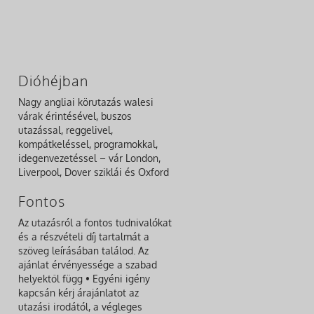
Dióhéjban
Nagy angliai körutazás walesi
várak érintésével, buszos
utazással, reggelivel,
kompátkeléssel, programokkal,
idegenvezetéssel – vár London,
Liverpool, Dover sziklái és Oxford
Fontos
Az utazásról a fontos tudnivalókat
és a részvételi díj tartalmát a
szöveg leírásában találod. Az
ajánlat érvényessége a szabad
helyektől függ • Egyéni igény
kapcsán kérj árajánlatot az
utazási irodától, a végleges