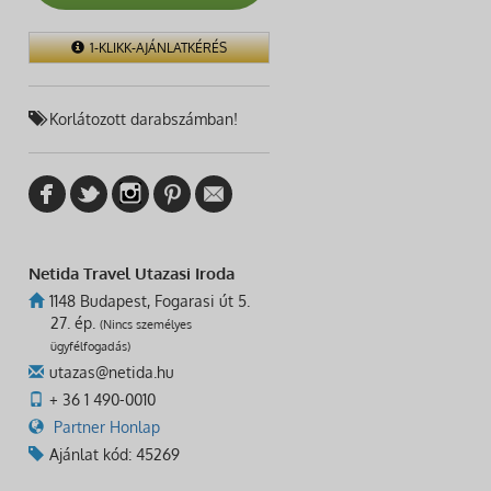
1-KLIKK-AJÁNLATKÉRÉS
Korlátozott darabszámban!
Netida Travel Utazasi Iroda
1148 Budapest, Fogarasi út 5.
27. ép.
(Nincs személyes
ügyfélfogadás)
utazas@netida.hu
+ 36 1 490-0010
Partner Honlap
Ajánlat kód: 45269