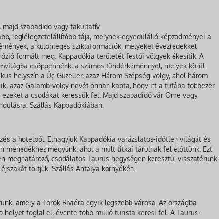
majd szabadidő vagy fakultatív
bb, leglélegzetelállítóbb tája, melynek egyedülálló képződményei a
mények, a különleges sziklaformációk, melyeket évezredekkel
ózió formált meg. Kappadókia területét festői völgyek ékesítik. A
lomvilágba csöppennénk, a számos tündérkéménnyel, melyek közül
tikus helyszín a Üç Güzeller, azaz Három Szépség-völgy, ahol három
inlik, azaz Galamb-völgy nevét onnan kapta, hogy itt a tufába többezer
 ezeket a csodákat keressük fel. Majd szabadidő vár Önre vagy
ándulásra. Szállás Kappadókiában.
zés a hotelből. Elhagyjuk Kappadókia varázslatos-időtlen világát és
án menedékhez megyünk, ahol a múlt titkai tárulnak fel előttünk. Ezt
ben meghatározó, csodálatos Taurus-hegységen keresztül visszatérünk
éjszakát töltjük. Szállás Antalya környékén.
unk, amely a Török Riviéra egyik legszebb városa. Az országba
 helyet foglal el, évente több millió turista keresi fel. A Taurus-