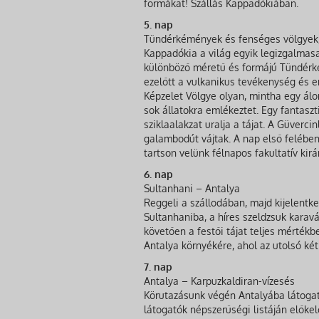
formákat! Szállás Kappadókiában.
5. nap
Tündérkémények és fenséges völgyek, 
Kappadókia a világ egyik legizgalmasa
különböző méretű és formájú Tündérké
ezelőtt a vulkanikus tevékenység és er
Képzelet Völgye olyan, mintha egy á
sok állatokra emlékeztet. Egy fantasz
sziklaalakzat uralja a tájat. A Güverc
galambodút vájtak. A nap első felében
tartson velünk félnapos fakultatív kir
6. nap
Sultanhani – Antalya
Reggeli a szállodában, majd kijelentke
Sultanhaniba, a híres szeldzsuk karav
követően a festői tájat teljes mérték
Antalya környékére, ahol az utolsó két 
7. nap
Antalya – Karpuzkaldiran-vízesés
Körutazásunk végén Antalyába látogat
látogatók népszerűségi listáján előkelő