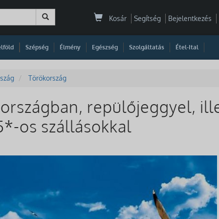
Kosár
Segítség
Bejelentkezés
|
|
|
|
|
|
|
lföld
Szépség
Élmény
Egészség
Szolgáltatás
Étel-Ital
szág
Törökország
országban, repülőjeggyel, ill
5*-os szállásokkal