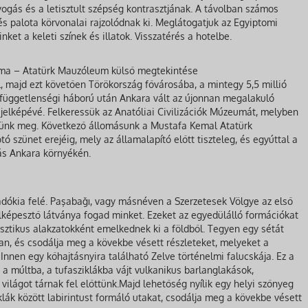
ogás és a letisztult szépség kontrasztjának. A távolban számos
s palota körvonalai rajzolódnak ki. Meglátogatjuk az Egyiptomi
nket a keleti színek és illatok. Visszatérés a hotelbe.
euma – Atatürk Mauzóleum külső megtekintése
l, majd ezt követően Törökország fővárosába, a mintegy 5,5 millió
függetlenségi háború után Ankara vált az újonnan megalakuló
jelképévé. Felkeressük az Anatóliai Civilizációk Múzeumát, melyben
etünk meg. Következő állomásunk a Mustafa Kemal Atatürk
szünet erejéig, mely az államalapító előtt tiszteleg, és egyúttal a
ás Ankara környékén.
adókia felé. Paşabağı, vagy másnéven a Szerzetesek Völgye az első
képesztő látványa fogad minket. Ezeket az egyedülálló formációkat
 misztikus alakzatokként emelkednek ki a földből. Tegyen egy sétát
n, és csodálja meg a kövekbe vésett részleteket, melyeket a
Innen egy kőhajtásnyira található Zelve történelmi falucskája. Ez a
 múltba, a tufasziklákba vájt vulkanikus barlanglakások,
ilágot tárnak fel előttünk.Majd lehetőség nyílik egy helyi szőnyeg
klák között labirintust formáló utakat, csodálja meg a kövekbe vésett