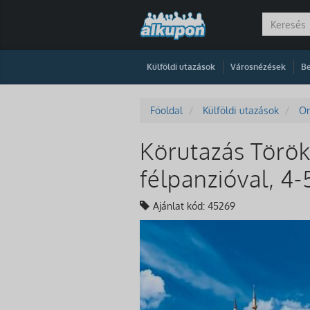
|
|
Külföldi utazások
Városnézések
Be
Főoldal
Külföldi utazások
Or
Körutazás Török
félpanzióval, 4-
Ajánlat kód: 45269