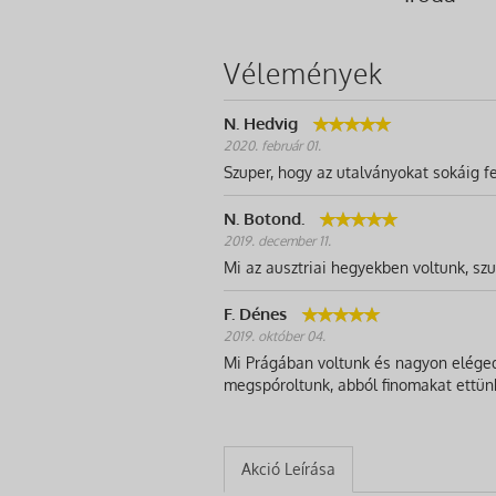
Vélemények
N. Hedvig
2020. február 01.
Szuper, hogy az utalványokat sokáig fe
N. Botond.
2019. december 11.
Mi az ausztriai hegyekben voltunk, szup
F. Dénes
2019. október 04.
Mi Prágában voltunk és nagyon elégede
megspóroltunk, abból finomakat ettün
Akció Leírása