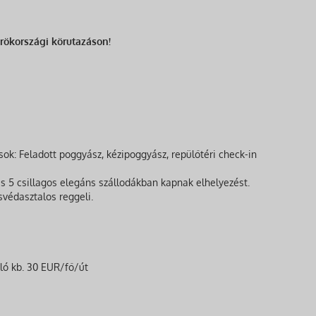
rökországi körutazáson!
ok: Feladott poggyász, kézipoggyász, repülőtéri check-in
s 5 csillagos elegáns szállodákban kapnak elhelyezést.
svédasztalos reggeli.
aló kb. 30 EUR/fő/út