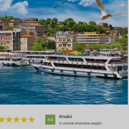
Kiváló
4.8
A vásárlók értékelése alapján!