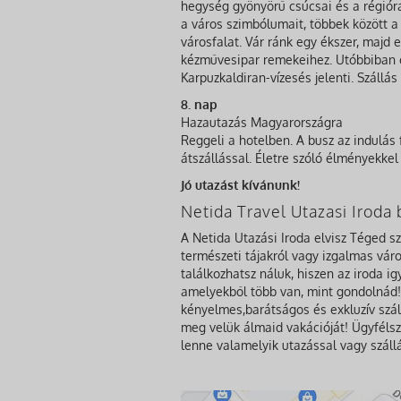
hegység gyönyörű csúcsai és a régiór
a város szimbólumait, többek között a „
városfalat. Vár ránk egy ékszer, majd 
kézművesipar remekeihez. Utóbbiban e
Karpuzkaldiran-vízesés jelenti. Szállá
8. nap
Hazautazás Magyarországra
Reggeli a hotelben. A busz az indulás
átszállással. Életre szóló élményekk
Jó utazást kívánunk!
Netida Travel Utazasi Irod
A Netida Utazási Iroda elvisz Téged s
természeti tájakról vagy izgalmas város
találkozhatsz náluk, hiszen az iroda i
amelyekből több van, mint gondolnád! 
kényelmes,barátságos és exkluzív szál
meg velük álmaid vakációját! Ügyfélsz
lenne valamelyik utazással vagy száll