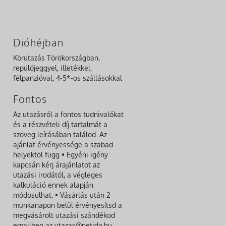
Dióhéjban
Körutazás Törökországban,
repülőjeggyel, illetékkel,
félpanzióval, 4-5*-os szállásokkal
Fontos
Az utazásról a fontos tudnivalókat
és a részvételi díj tartalmát a
szöveg leírásában találod. Az
ajánlat érvényessége a szabad
helyektől függ • Egyéni igény
kapcsán kérj árajánlatot az
utazási irodától, a végleges
kalkuláció ennek alapján
módosulhat. • Vásárlás után 2
munkanapon belül érvényesítsd a
megvásárolt utazási szándékod
emailben az utazas@netida.hu