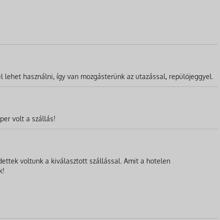
l lehet használni, így van mozgásterünk az utazással, repülőjeggyel.
er volt a szállás!
ttek voltunk a kiválasztott szállással. Amit a hotelen
k!