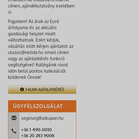
címen, ajándékutalvány esetében
is.
Figyelem! Az árak az Euró
árfolyama és az aktuális
gazdasági helyzet miatt
változhatnak. Ezért kérjük,
vásárlás előtt kérjen ajánlatot az
utazas@netida.hu email címen
vagy az ajánlatkérés funkció
segítségével! Kollégáink rövid
időn belül pontos kalkulációt
küldenek Önnek!
1-KLIKK-AJÁNLATKÉRÉS
ÜGYFÉLSZOLGÁLAT
segitseg@alkupon.hu
+36 1 490-0010
+36 20 283 9008