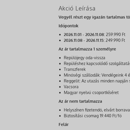
Akció Leírása
Vegyél részt egy igazán tartalmas tö
Időpontok
2026.11.01 - 2026.11.08:
259.990 Ft
2026.11.08 - 2026.11.15:
249.990 Ft
Az ár tartalmazza 1 személyre
Repülőjegy oda-vissza
Repüléshez kapcsolódó szolgáltatás
Transzferek
Minőségi szállodák: Vendégeink 4 é
Reggelit: Az utazás minden napján 
Vacsora
Magyar nyelvű csoportkíséret
Az ár nem tartalmazza
Helyszínen fizetendő, elvárt borrav
Biztosítási csomag 19.440 Ft/fő
Felár