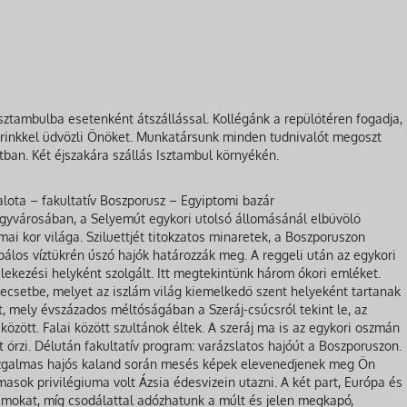
ztambulba esetenként átszállással. Kollégánk a repülőtéren fogadja,
drinkkel üdvözli Önöket. Munkatársunk minden tudnivalót megoszt
tban. Két éjszakára szállás Isztambul környékén.
ota – fakultatív Boszporusz – Egyiptomi bazár
gyvárosában, a Selyemút egykori utolsó állomásánál elbűvölő
ai kor világa. Sziluettjét titokzatos minaretek, a Boszporuszon
pálos víztükrén úszó hajók határozzák meg. A reggeli után az egykori
ekezési helyként szolgált. Itt megtekintünk három ókori emléket.
ecsetbe, melyet az iszlám világ kiemelkedő szent helyeként tartanak
, mely évszázados méltóságában a Szeráj-csúcsról tekint le, az
özött. Falai között szultánok éltek. A szeráj ma is az egykori oszmán
t őrzi. Délután fakultatív program: varázslatos hajóút a Boszporuszon.
 izgalmas hajós kaland során mesés képek elevenedjenek meg Ön
asok privilégiuma volt Ázsia édesvizein utazni. A két part, Európa és
llámokat, míg csodálattal adózhatunk a múlt és jelen megkapó,