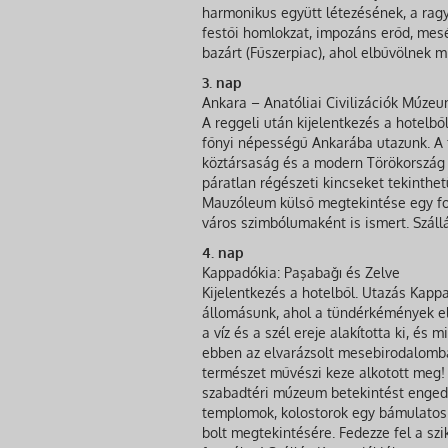
harmonikus együtt létezésének, a ragy
festői homlokzat, impozáns erőd, mesé
bazárt (Fűszerpiac), ahol elbűvölnek mi
3. nap
Ankara – Anatóliai Civilizációk Múz
A reggeli után kijelentkezés a hotelbő
főnyi népességű Ankarába utazunk. A 
köztársaság és a modern Törökország 
páratlan régészeti kincseket tekinth
Mauzóleum külső megtekintése egy fotó 
város szimbólumaként is ismert. Száll
4. nap
Kappadókia: Paşabağı és Zelve
Kijelentkezés a hotelből. Utazás Kapp
állomásunk, ahol a tündérkémények el
a víz és a szél ereje alakította ki, és
ebben az elvarázsolt mesebirodalomba
természet művészi keze alkotott meg! 
szabadtéri múzeum betekintést enged a
templomok, kolostorok egy bámulatos v
bolt megtekintésére. Fedezze fel a szi