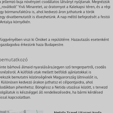
a jellemző buja növényzet csodálatos látványt nyújtanak. Megnézzük
rovátkolt” Yivli Minaretet, az óratornyot a Kalekapsi téren, és a régi
egy bőrmanufaktúra is, ahol kedvező áron juthatunk a török
gy divatbemutatót is élvezhetünk. A nap méltó befejezését a festői
s Antalya környékén.
 függvényében viszi ki Önöket a repülőtérre. Hazautazás esetenként
el gazdagodva érkezünk haza Budapestre.
a bemutatkozó
zinte bárhová álmaid nyaralására,legyen szó tengerpartról, csodás
nézésről. A külföldi utak mellett belföldi ajánlatokkal is
gyekszik bemutatni közönségének Magyarország látnivalóit is,
Különösen kedvező árakon juthatsz el célpontjaidra, ahol
lodákban pihenhetsz. Böngéssz a Netida utazásai között, s tervezd
olgálatuk is készséggel áll rendelkezésedre, ha bármi kérdésed
ással kapcsolatban.
Netida Travel Utazasi Iroda