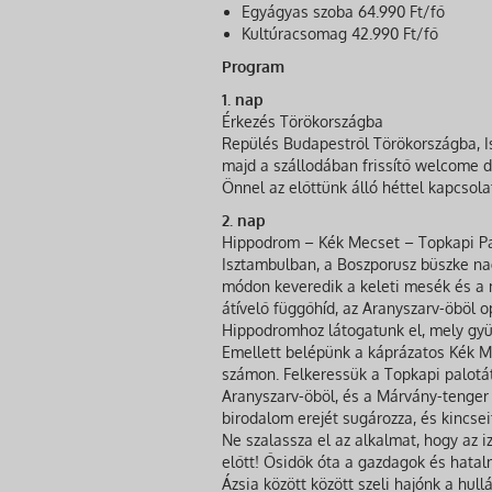
Egyágyas szoba 64.990 Ft/fő
Kultúracsomag 42.990 Ft/fő
Program
1. nap
Érkezés Törökországba
Repülés Budapestről Törökországba, Is
majd a szállodában frissítő welcome 
Önnel az előttünk álló héttel kapcsola
2. nap
Hippodrom – Kék Mecset – Topkapi Pal
Isztambulban, a Boszporusz büszke na
módon keveredik a keleti mesék és a m
átívelő függőhíd, az Aranyszarv-öböl o
Hippodromhoz látogatunk el, mely gyül
Emellett belépünk a káprázatos Kék M
számon. Felkeressük a Topkapi palotát
Aranyszarv-öböl, és a Márvány-tenger k
birodalom erejét sugározza, és kincsei
Ne szalassza el az alkalmat, hogy az
előtt! Ősidők óta a gazdagok és hatalm
Ázsia között között szeli hajónk a hu