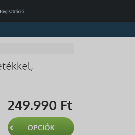
Regisztráció
etékkel,
249.990
Ft
OPCIÓK