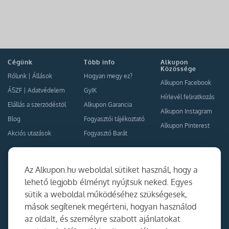
Cégünk
Több info
Alkupon
Közössége
Rólunk
|
Állások
Hogyan megy ez?
Alkupon Facebook
ÁSZF
|
Adatvédelem
GyIK
Hírlevél feliratkozás
Elállás a szerződéstől
Alkupon Garancia
Alkupon Instagram
Blog
Fogyasztói tájékoztató
Alkupon Pinterest
Akciós utazások
Fogyasztó Barát
Kapcsolat
Együttműködés
Az Alkupon.hu weboldal sütiket használ, hogy a
Kapcsolat
lehető legjobb élményt nyújtsuk neked. Egyes
sütik a weboldal működéséhez szükségesek,
Ajánlj nekünk!
mások segítenek megérteni, hogyan használod
Partner Belépés
az oldalt, és személyre szabott ajánlatokat