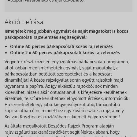
Akció Leírása
Ismerjétek meg jobban egymást és saját magatokat is közös
párkapcsolati rajzelemzés segítségével!
Online 60 perces párkapcsolati közös rajzelemzés
Online 2 x 60 perces párkapcsolati közös rajzelemzés
Vegyetek részt közösen egy izgalmas párkapcsolati programon,
ahol jobban megismerhetitek egymást, saját magatokat, a
párkapcsolatban betöltött szerepeteket és a kapcsolat
dinamikáját! A közös rajzvigyálat során együtt rajzoltok majd
ugyanarra a papírra. Az így elkészült rajzokból sok minden
kiderülhet, hiszen akár öntudatlanul is kifejezésre kerülhetnek
érzelmek, felszínre kerülhetnek elnyomott érzések, információk.
Ha szeretnétek egy jobb, kiegyensúlyozottabb, támogatóbb
kapcsolatban élni, mindehhez egy kiváló eszköz a rajz, amely
Kisiván Krisztina eszköztárában is kiemelt helyen szerepel!
Az általa megalkotott Beszédes Rajzok Program alapján
rajzvizsgálati szaktanácsadóként segít Nektek abban, hogy