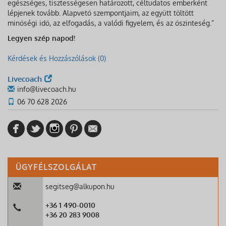
egészséges, tisztességesen határozott, céltudatos emberként
lépjenek tovább. Alapvető szempontjaim, az együtt töltött
minőségi idő, az elfogadás, a valódi figyelem, és az őszinteség.”
Legyen szép napod!
Kérdések és Hozzászólások (0)
Livecoach
info@livecoach.hu
06 70 628 2026
ÜGYFÉLSZOLGÁLAT
segitseg@alkupon.hu
+36 1 490-0010
+36 20 283 9008