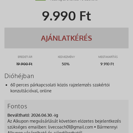
9.990
Ft
AJÁNLATKÉRÉS
EREDETI ÁR
KEDVEZMÉNY
MEGTAKARÍTÁS
19.900
Ft
50%
9.910 Ft
Dióhéjban
60 perces párkapcsolati közös rajzelemzés szakértői
konzultációval, online
Fontos
Beváltható: 2026.06.30.-ig
Az Alkupon megvásárlását követően előzetes bejelentkezés
szükséges emailben: livecoach01@gmail.com • Bármennyi
Alkupon vásárolható és ajándékozható!