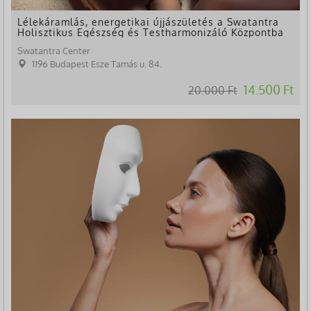
Lélekáramlás, energetikai újjászületés a Swatantra
Holisztikus Egészség és Testharmonizáló Központba
Swatantra Center
1196 Budapest Esze Tamás u. 84.
14.500 Ft
20.000 Ft
-24%