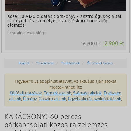
Közel 100-120 oldalas Sorskönyv - asztrológusok által
írt egyedi és személyes születéskori horoszkóp
elemzés
Centralnet Asztrológia
12.900 Ft
16.900 Ft
Főoldal
Szolgáltatás
Tanfolyamok
Önismeret kurzus
Figyelem! Ez az ajánlat elavult. Az aktuális ajánlatokat
megtekintheti itt:
Külföldi utazások
,
Termék akciók
,
Szépség akciók
,
Egészség
akciók
,
Élmény
,
Gasztro akciók
,
Egyéb akciós szolgáltatások
,
KARÁCSONY! 60 perces
párkapcsolati közös rajzelemzés