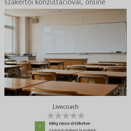
szakértői konzultációval, online
Livecoach
Még nincs értékelve
?
Vásárolj és értékeld Te elsőként!