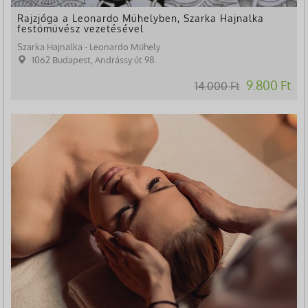
Rajzjóga a Leonardo Műhelyben, Szarka Hajnalka
festőművész vezetésével
Szarka Hajnalka - Leonardo Műhely
1062 Budapest, Andrássy út 98.
9.800 Ft
14.000 Ft
-28%