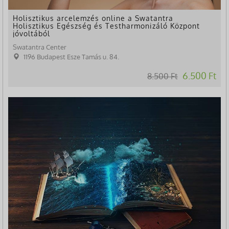
Holisztikus arcelemzés online a Swatantra
Holisztikus Egészség és Testharmonizáló Központ
jóvoltából
Swatantra Center
1196 Budapest Esze Tamás u. 84.
6.500 Ft
8.500 Ft
-24%