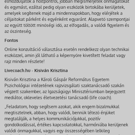
elmozduljatok a holtpontról, jobban megismerjétek önmagatokat
és egymást, ezáltal pedig olyan eszközök birtokába kerüljetek,
amelyek segítenek majd a mindennapokban, hogy elérjétek a
céljaitokat párként és egyénként egyaránt. Alapvető szempontjai
az együtt töltött minőségi idő, az elfogadás, a valódi figyelem és
az őszinteség.
Fontos
Online konzultáció választása esetén rendelkezz olyan technikai
eszközzel, amin jól látható a képernyőre kivetített feladat vagy
rajz minden részlete!
Livecoach.hu - Kisiván Krisztina
Kisiván Krisztina a Károli Gáspár Református Egyetem
Pszichológiai intézetének rajzvizsgálati szaktanácsadó szakán
végzett szakember, az Igazságügyi Minisztériumban bejegyzett
mediátor, okleveles életvezetési tanácsadó (life coach).
„Feladatom, hogy segítsem azokat, akik engem bizalmukkal
megtisztelnek, abban, hogy valódi, bennük létező énjüket
megtalálják, a helyes kommunikációjukkal, pozitív
gondolkodással, értékes kapcsolatokkal, harmóniába kerüljenek
valódi önmagukkal, vagyis egy összességében lelkileg