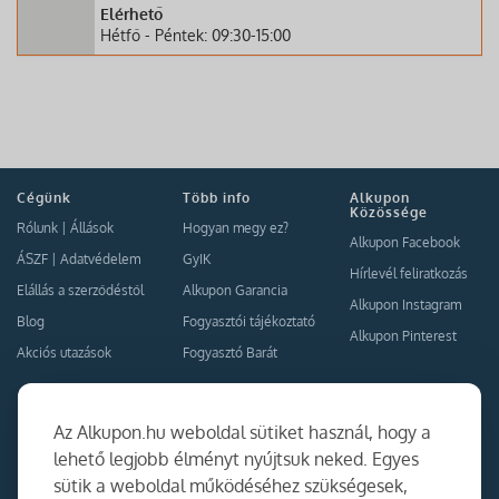
Elérhető
Hétfő - Péntek: 09:30-15:00
Cégünk
Több info
Alkupon
Közössége
Rólunk
|
Állások
Hogyan megy ez?
Alkupon Facebook
ÁSZF
|
Adatvédelem
GyIK
Hírlevél feliratkozás
Elállás a szerződéstől
Alkupon Garancia
Alkupon Instagram
Blog
Fogyasztói tájékoztató
Alkupon Pinterest
Akciós utazások
Fogyasztó Barát
Kapcsolat
Együttműködés
Az Alkupon.hu weboldal sütiket használ, hogy a
Kapcsolat
lehető legjobb élményt nyújtsuk neked. Egyes
sütik a weboldal működéséhez szükségesek,
Ajánlj nekünk!