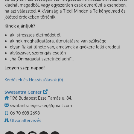
kiadnál magadból, vagy egyszerűen csak elmerülni a csendben,
ha azt választod. A kívánság a Tiéd! Minden a Te kényelmed és
jóléted érdekében történik.
Kinek ajánljuk?
aki stresszes életmódot él
akinek meghallgatásra, útmutatásra van szüksége
olyan fizikai tünete van, amelynek a gyökere lelki eredetű
alvászavar, szorongás esetén
„ha Önmagadat szeretnéd adni”...
Legyen szép napod!
Kérdések és Hozzászólások (0)
Swatantra Center
1196 Budapest Esze Tamás u. 84.
swatantra.egeszseg@gmail.com
06 70 608 2698
Útvonaltervezés