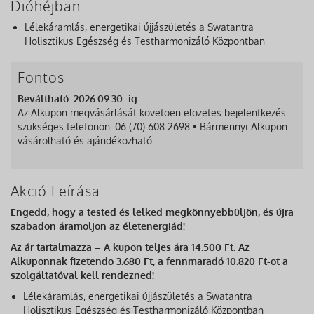
Dióhéjban
Lélekáramlás, energetikai újjászületés a Swatantra
Holisztikus Egészség és Testharmonizáló Központban
Fontos
Beváltható: 2026.09.30.-ig
Az Alkupon megvásárlását követően előzetes bejelentkezés
szükséges telefonon: 06 (70) 608 2698 • Bármennyi Alkupon
vásárolható és ajándékozható
Akció Leírása
Engedd, hogy a tested és lelked megkönnyebbüljön, és újra
szabadon áramoljon az életenergiád!
Az ár tartalmazza – A kupon teljes ára 14.500 Ft. Az
Alkuponnak fizetendő 3.680 Ft, a fennmaradó 10.820 Ft-ot a
szolgáltatóval kell rendezned!
Lélekáramlás, energetikai újjászületés a Swatantra
Holisztikus Egészség és Testharmonizáló Központban