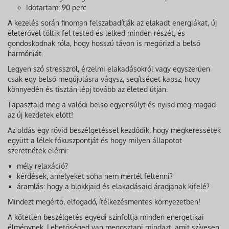
Időtartam: 90 perc
A kezelés során finoman felszabadítják az elakadt energiákat, új
életerővel töltik fel tested és lelked minden részét, és
gondoskodnak róla, hogy hosszú távon is megőrizd a belső
harmóniát.
Legyen szó stresszről, érzelmi elakadásokról vagy egyszerűen
csak egy belső megújulásra vágysz, segítséget kapsz, hogy
könnyedén és tisztán lépj tovább az életed útján.
Tapasztald meg a valódi belső egyensúlyt és nyisd meg magad
az új kezdetek előtt!
Az oldás egy rövid beszélgetéssel kezdődik, hogy megkeressétek
együtt a lélek fókuszpontját és hogy milyen állapotot
szeretnétek elérni:
mély relaxáció?
kérdések, amelyeket soha nem mertél feltenni?
áramlás: hogy a blokkjaid és elakadásaid áradjanak kifelé?
Mindezt megértő, elfogadó, ítélkezésmentes környezetben!
A kötetlen beszélgetés egyedi színfoltja minden energetikai
élménynek. Lehetőséged van megosztani mindazt, amit szívesen