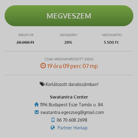
MEGVESZEM
EREDETI ÁR
KEDVEZMÉNY
MEGTAKARÍTÁS
20.000
Ft
28%
5.500 Ft
CSAK MEGHATÁROZOTT IDEIG!
19 óra 09 perc 07 mp
Korlátozott darabszámban!
Swatantra Center
1196 Budapest Esze Tamás u. 84.
swatantra.egeszseg@gmail.com
06 70 608 2698
Partner Honlap