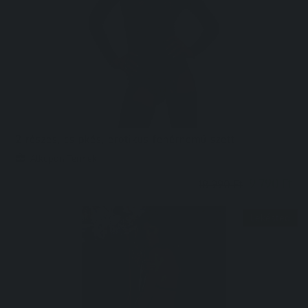
2 részes, csipkés, erotikus fehérnemű szett
Alkupon Termék
9.790 Ft
18.990 Ft
-47%
Lekésted