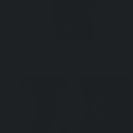
Diora - erotikus szett - piros M
Alkupon Termék
7.190 Ft
13.990 Ft
-43%
Lekésted