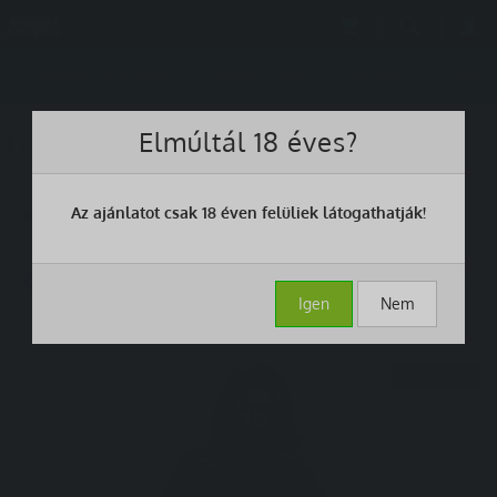
Külföldi utazások
Városnézések
Belföld
Szépség
Elmúltál 18 éves?
Erotikus szettek
Az ajánlatot csak 18 éven felüliek látogathatják!
Főoldal
Erotika
Erotikus ruha
Együttesek
B
×
Nem találtunk a keresésnek megfelelő akciókat, de nézd
Igen
Nem
meg ezeket!
-48%
Lekésted