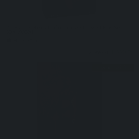
4 részes erotikus fehérnemű szett , ezüst Plus Size
XXXL/XXXXL
Alkupon Termék
11.990 Ft
21.990 Ft
-43%
Ingyenes szállítás
Lekésted