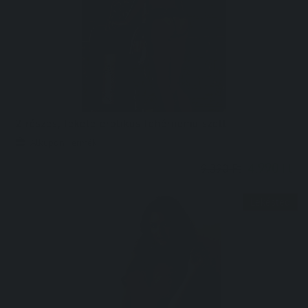
2 részes, fekete erotikus fehérnemű szett
Alkupon Termék
4.990 Ft
9.390 Ft
-49%
Lekésted