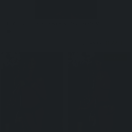
Erotikus női fehérnemű együttes, fekete M/
Alkupon Termék
11.990 Ft
20.960 Ft
-43%
Lekésted