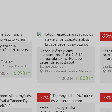
-29
y francia
-készítő kurzus
Hatodik érzék című
Kétn
szabadulós játék 2-8 fős
rajz
csapatoknak az Escape
Leon
E Therapy
Legends jóvoltából
 Szilágyi Dezső tér 1.
Escape Legends
Szark
1063 Budapest, Szinyei Merse utca 3.
10
16.990 Ft
980 Ft
11.000 Ft
11.000 Ft
-37%
-33
EASE Therapy indiai
főzőkurzus és