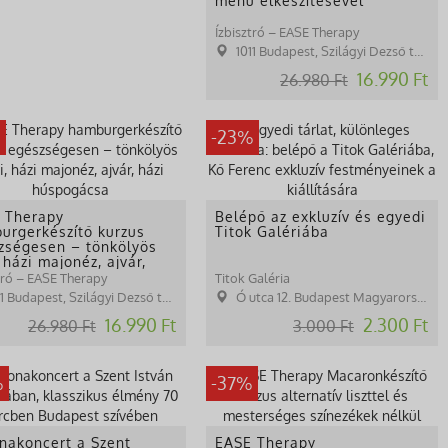
menü elkészítésével
Ízbisztró – EASE Therapy
1011 Budapest, Szilágyi Dezső tér 1.
16.990 Ft
26.980 Ft
%
-23%
 Therapy
Belépő az exkluzív és egyedi
urgerkészítő kurzus
Titok Galériába
zségesen – tönkölyös
 házi majonéz, ajvár,
 húspog
tró – EASE Therapy
Titok Galéria
1 Budapest, Szilágyi Dezső tér 1.
Ó utca 12. Budapest Magyarország 1066
16.990 Ft
2.300 Ft
26.980 Ft
3.000 Ft
%
-37%
nakoncert a Szent
EASE Therapy