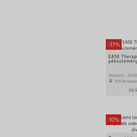
-37%
EASE Therap
péksütemény
Ízbisztró – EAS
1011 Budapest,
26.
-10%