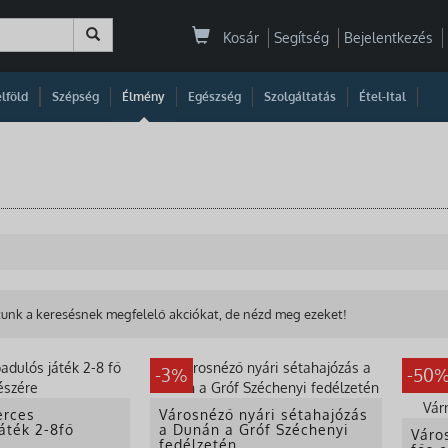
Kosár
Segítség
Bejelentkezés
|
|
|
|
|
|
|
lföld
Szépség
Élmény
Egészség
Szolgáltatás
Étel-Ital
unk a keresésnek megfelelő akciókat, de nézd meg ezeket!
-3%
-50
erces
Városnéző nyári sétahajózás
áték 2-8fő
a Dunán a Gróf Széchenyi
Váro
fedélzetén