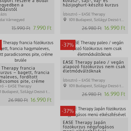
csoport részére a Budai
kovász-, sajt-, vaj- és
egyedben a
házijoghurt-készítő kurzus
bázistól
ázis
Ízbisztró – EASE Therapy
dai Várnegyed
1011 Budapest, Szilágyi Dezső tér 1.
7.990 Ft
16.990 Ft
15.990 Ft
26.980 Ft
%
-37%
EASE Therapy paleo / vegán
alapozó főzőkurzus nem csak
 Therapy francia
életmódváltóknak
urzus – bagett, francia
maleves, fordított
Ízbisztró – EASE Therapy
dicsomos pite, créme
ée
1011 Budapest, Szilágyi Dezső tér 1.
tró – EASE Therapy
1 Budapest, Szilágyi Dezső tér 1.
16.990 Ft
26.980 Ft
16.990 Ft
26.980 Ft
-37%
EASE Therapy Japán
főzőkurzus négyfogásos