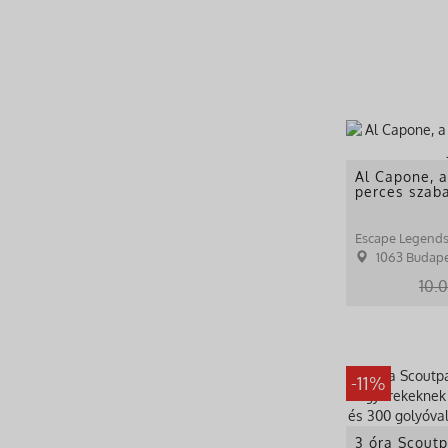
Al Capone, a
perces szaba
Escape Legend
1063 Budapest,
10.
-11%
3 óra Scoutp