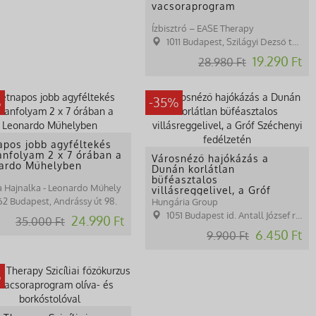
vacsoraprogram
Ízbisztró – EASE Therapy
1011 Budapest, Szilágyi Dezső tér 1.
19.290 Ft
28.980 Ft
%
-35%
apos jobb agyféltekés
tanfolyam 2 x 7 órában a
Városnéző hajókázás a
ardo Műhelyben
Dunán korlátlan
büféasztalos
a Hajnalka - Leonardo Műhely
villásreggelivel, a Gróf
Széchenyi fedélzetén
62 Budapest, Andrássy út 98.
Hungária Group
1051 Budapest id. Antall József rkp
24.990 Ft
35.000 Ft
6.450 Ft
9.900 Ft
%