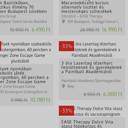
n Bazilikában,
Macaronkészítő kurzus
szikus élmény 70
alternatív liszttel és
ben Budapest szívében
mesterséges színezékek
nélkül
ria Group
Ízbisztró – EASE Therapy
dapest Szent István Bazilika
1011 Budapest, Szilágyi Dezső tér 1.
6.490 Ft
16.990 Ft
10.900 Ft
26.980 Ft
-33%
3 óra Lasertag lézerharc
felnőtteknek és gyerekeknek
élyek nyomában
a Paintball Akadémiától
adulós játék
ergomban, 60 percben a
Paintball Akadémia Sportegyesület
er Zone Escape Game
tából
Bag
r Zone Escape Game
00 Esztergom Dobogókői út 78.
6.000 Ft
8.900 Ft
10.780 Ft
11.980 Ft
-33%
EASE Therapy Dolce Vita
olasz főzőkurzus és