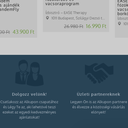
andem
EASE
vacsoraprogram
s ajándék
főző
TandemFly
vacs
Ízbisztró – EASE Therapy
bork
1011 Budapest, Szilágyi Dezső tér 1.
Ízbisz
101
16.990 Ft
26.980 Ft
43.900 Ft
00 Ft
Dolgozz velünk!
Üzleti partnereknek
Csatlakozz az Alkupon csapatához
Legyen Ön is az Alkupon partnere
és Légy Te az, aki lehetővé teszi
és élvezze a közösségi vásárlás
ezeket az egyedi kedvezményes
előnyeit!
ajánlatokat!