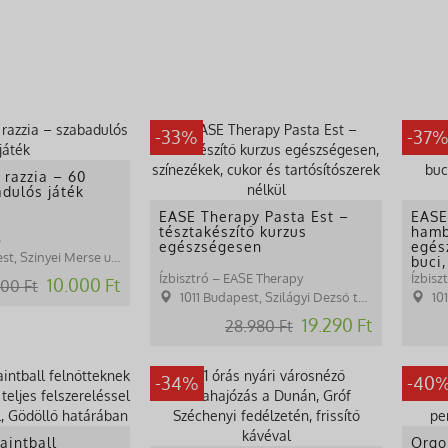
-33%
-37
 razzia – 60
dulós játék
EASE Therapy Pasta Est –
EASE
tésztakészítő kurzus
hamb
s
egészségesen
egés
 Szinyei Merse utca 3.
buci,
házi
Ízbisztró – EASE Therapy
Ízbisz
10.000 Ft
000 Ft
1011 Budapest, Szilágyi Dezső tér 1.
101
19.290 Ft
28.980 Ft
-34%
-40
aintball
Orgo