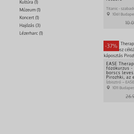
Kultúra (1)
Titanic - szabad
Múzeum (1)
1061 Budapest
Koncert (1)
10.
Hajózás (3)
Lézerharc (1)
-37%
EASE Therap
főzőkurzus -
borscs leves
Pirozhki, az 
Ízbisztró – EAS
1011 Budapest,
26.