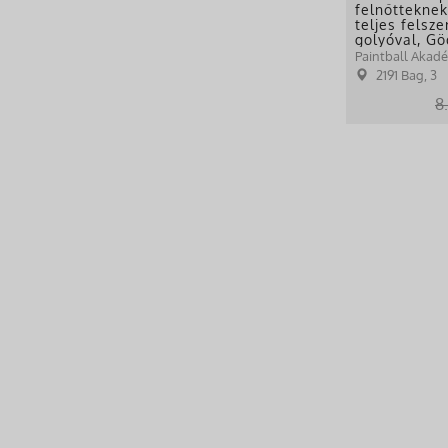
felnőttekne
teljes felsz
golyóval, Gö
Paintball Akad
2191 Bag, 3
8