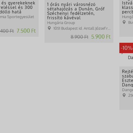
k és gyerekeknek
Istvá
1 órás nyári városnéző
ereléssel és 300
klas
sétahajózás a Dunán, Gróf
döllő hatá
perc
Széchenyi fedélzetén,
émia Sportegyesület
Hungá
frissítő kávéval
Bu
Hungária Group
1051 Budapest id. Antall József rkp
7.500 Ft
.400 Ft
5.900 Ft
8.900 Ft
-10%
Rejt
szab
Eszt
Dang
jóvol
Dange
25