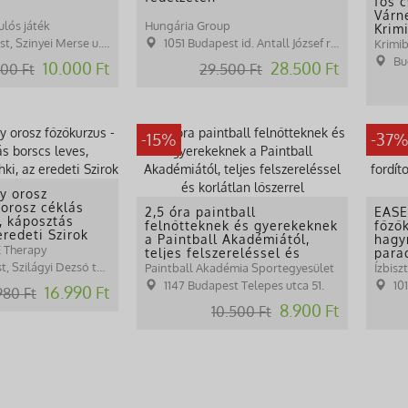
fős 
Várn
ulós játék
Hungária Group
Krimi
, Szinyei Merse u. 3.
1051 Budapest id. Antall József rkp
Krimib
Bu
10.000 Ft
28.500 Ft
000 Ft
29.500 Ft
-15%
-37
y orosz
 orosz céklás
2,5 óra paintball
EASE
, káposztás
felnőtteknek és gyerekeknek
főzők
eredeti Szirok
a Paintball Akadémiától,
hagy
E Therapy
teljes felszereléssel és
para
korlátlan lőszerrel
brul
 Szilágyi Dezső tér 1.
Paintball Akadémia Sportegyesület
Ízbisz
1147 Budapest Telepes utca 51.
101
16.990 Ft
980 Ft
8.900 Ft
10.500 Ft