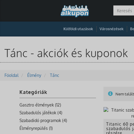
|
|
Külföldi utazások
Városnézések
Be
Tánc - akciók és kuponok
Főoldal
Élmény
Tánc
Kategóriák
Nem talált
Gasztro élmények (12)
Szabadulós játékok (4)
Szabadidő programok (4)
Titanic 60 p
Élményrepülés (1)
szabadulós j
részére