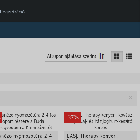
Regisztráció
Be
×
%
-37%
snéző nyomozótúra 2-4
EASE Therapy kenyér-,