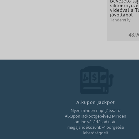
Bevezető t
siklóernyőzé
videóval a 
jóvoltából
TandemFly
48.9
Alkupon Jackpot
Nyerj minden nap! Játssz az
Alkupon Jackpotgépével! Minden
online vásárlásod után
megajándékozunk +1 pörgetési
lehetőséggel!