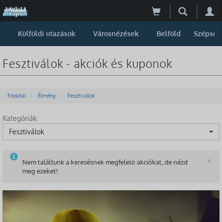
Külföldi utazások
Városnézések
Belföld
Szépség
Fesztiválok - akciók és kuponok
Főoldal
Élmény
Fesztiválok
Kategóriák:
Fesztiválok
B
×
Nem találtunk a keresésnek megfelelő akciókat, de nézd
meg ezeket!