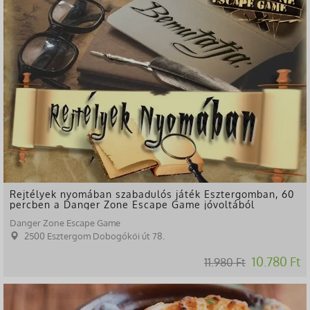
Rejtélyek nyomában szabadulós játék Esztergomban, 60
percben a Danger Zone Escape Game jóvoltából
Danger Zone Escape Game
2500 Esztergom Dobogókői út 78.
10.780 Ft
11.980 Ft
-37%