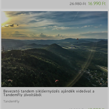
16.990 Ft
26.980 Ft
-10%
Bevezető tandem siklóernyőzés ajándék videóval a
TandemFly jóvoltából
TandemFly