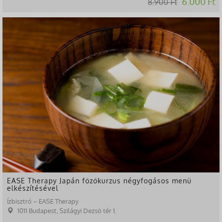
6.000 Ft
8.900 Ft
-37%
EASE Therapy Japán főzőkurzus négyfogásos menü
elkészítésével
Ízbisztró – EASE Therapy
1011 Budapest, Szilágyi Dezső tér 1.