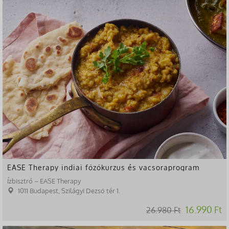
-37%
EASE Therapy indiai főzőkurzus és vacsoraprogram
Ízbisztró – EASE Therapy
1011 Budapest, Szilágyi Dezső tér 1.
16.990 Ft
26.980 Ft