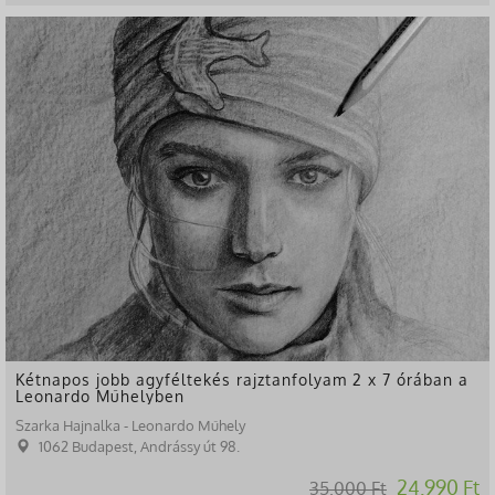
-29%
Kétnapos jobb agyféltekés rajztanfolyam 2 x 7 órában a
Leonardo Műhelyben
Szarka Hajnalka - Leonardo Műhely
1062 Budapest, Andrássy út 98.
24.990 Ft
35.000 Ft