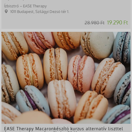
Ízbisztró – EASE Therapy
1011 Budapest, Szilágyi Dezső tér 1.
19.290 Ft
28.980 Ft
-37%
EASE Therapy Macaronkészítő kurzus alternatív liszttel