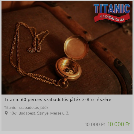
Titanic 60 perces szabadulós játék 2-8fő részére
Titanic - szabadulós játék
1061 Budapest, Szinyei Merse u. 3.
10.000 Ft
10.000 Ft