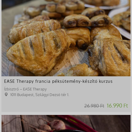
EASE Therapy francia péksütemény-készítő kurzus
Ízbisztró – EASE Therapy
1011 Budapest, Szilágyi Dezső tér 1.
16.990 Ft
26.980 Ft
-37%