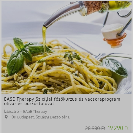
-33%
EASE Therapy Szicíliai főzőkurzus és vacsoraprogram
olíva- és borkóstolóval
Ízbisztró – EASE Therapy
1011 Budapest, Szilágyi Dezső tér 1.
19.290 Ft
28.980 Ft