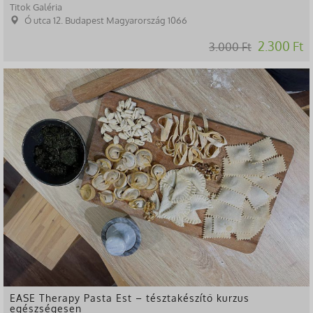
Titok Galéria
Ó utca 12. Budapest Magyarország 1066
2.300 Ft
3.000 Ft
-33%
EASE Therapy Pasta Est – tésztakészítő kurzus
egészségesen