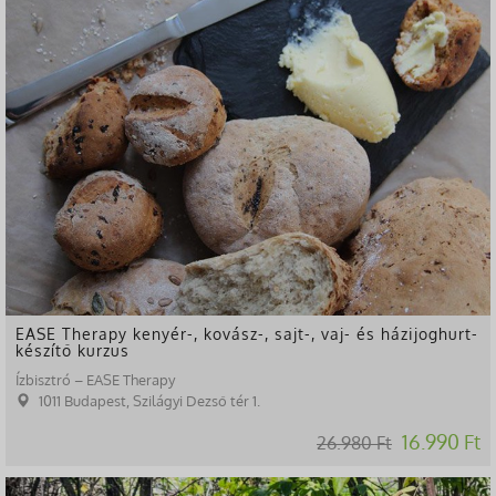
EASE Therapy kenyér-, kovász-, sajt-, vaj- és házijoghurt-
készítő kurzus
Ízbisztró – EASE Therapy
1011 Budapest, Szilágyi Dezső tér 1.
16.990 Ft
26.980 Ft