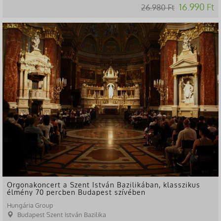
16.990 Ft
26.980 Ft
-40%
Orgonakoncert a Szent István Bazilikában, klasszikus
élmény 70 percben Budapest szívében
Hungária Group
Budapest Szent István Bazilika