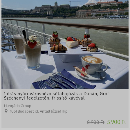
-34%
1 órás nyári városnéző sétahajózás a Dunán, Gróf
Széchenyi fedélzetén, frissítő kávéval
Hungária Group
1051 Budapest id. Antall József rkp
5.900 Ft
8.900 Ft