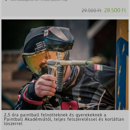
28.500 Ft
29.500 Ft
-15%
2,5 óra paintball felnőtteknek és gyerekeknek a
Paintball Akadémiától, teljes felszereléssel és korlátlan
lőszerrel