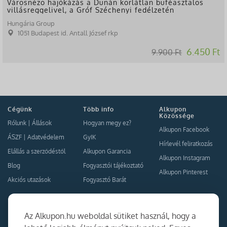
Városnéző hajókázás a Dunán korlátlan büféasztalos
villásreggelivel, a Gróf Széchenyi fedélzetén
Hungária Group
1051 Budapest id. Antall József rkp
6.450 Ft
9.900 Ft
Cégünk
Több info
Alkupon
Közössége
Rólunk
|
Állások
Hogyan megy ez?
Alkupon Facebook
ÁSZF
|
Adatvédelem
GyIK
Hírlevél feliratkozás
Elállás a szerződéstől
Alkupon Garancia
Alkupon Instagram
Blog
Fogyasztói tájékoztató
Alkupon Pinterest
Akciós utazások
Fogyasztó Barát
Kapcsolat
Együttműködés
Az Alkupon.hu weboldal sütiket használ, hogy a
Kapcsolat