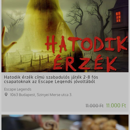
Hatodik érzék című szabadulós játék 2-8 fős
csapatoknak az Escape Legends jóvoltából
Escape Legends
1063 Budapest, Szinyei Merse utca 3.
11.000 Ft
11.000 Ft
-37%