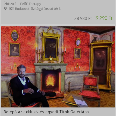
Ízbisztró – EASE Therapy
1011 Budapest, Szilágyi Dezső tér 1.
19.290 Ft
28.980 Ft
-23%
Belépő az exkluzív és egyedi Titok Galériába