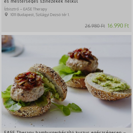
és mesterséges színezékek nélkül
Ízbisztró – EASE Therapy
1011 Budapest, Szilágyi Dezső tér 1.
16.990 Ft
26.980 Ft
-37%
EASE Therapy hamburgerkészítő kurzus egészségesen –