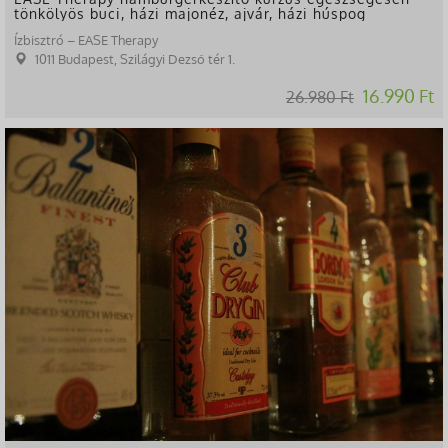
tönkölyös buci, házi majonéz, ajvár, házi húspog
Ízbisztró – EASE Therapy
1011 Budapest, Szilágyi Dezső tér 1.
16.990 Ft
26.980 Ft