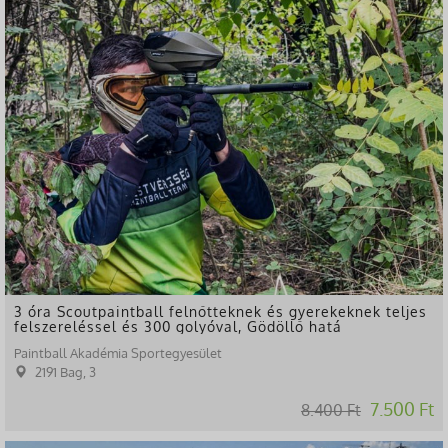
-11%
3 óra Scoutpaintball felnőtteknek és gyerekeknek teljes
felszereléssel és 300 golyóval, Gödöllő hatá
Paintball Akadémia Sportegyesület
2191 Bag, 3
7.500 Ft
8.400 Ft