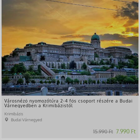
-50%
Városnéző nyomozótúra 2-4 fős csoport részére a Budai
Várnegyedben a Krimibázistól
Krimibázis
Budai Várnegyed
7.990 Ft
15.990 Ft