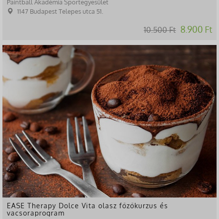
Paintball Akadémia Sportegyesület
1147 Budapest Telepes utca 51.
8.900 Ft
10.500 Ft
-33%
EASE Therapy Dolce Vita olasz főzőkurzus és
vacsoraprogram