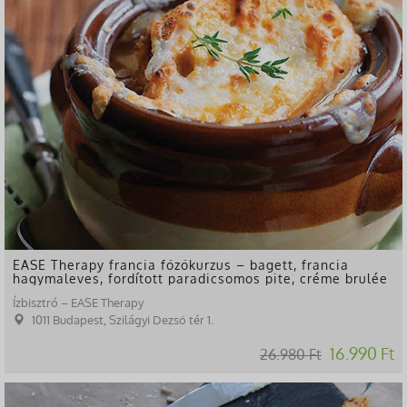
EASE Therapy francia főzőkurzus – bagett, francia
hagymaleves, fordított paradicsomos pite, créme brulée
Ízbisztró – EASE Therapy
1011 Budapest, Szilágyi Dezső tér 1.
16.990 Ft
26.980 Ft
-37%