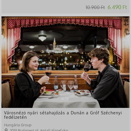
6.490 Ft
10.900 Ft
-3%
Városnéző nyári sétahajózás a Dunán a Gróf Széchenyi
fedélzetén
Hungária Group
1051 Budapest id. Antall József rkp