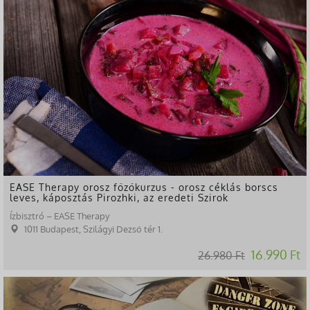
EASE Therapy orosz főzőkurzus - orosz céklás borscs
leves, káposztás Pirozhki, az eredeti Szirok
Ízbisztró – EASE Therapy
1011 Budapest, Szilágyi Dezső tér 1.
16.990 Ft
26.980 Ft
-10%