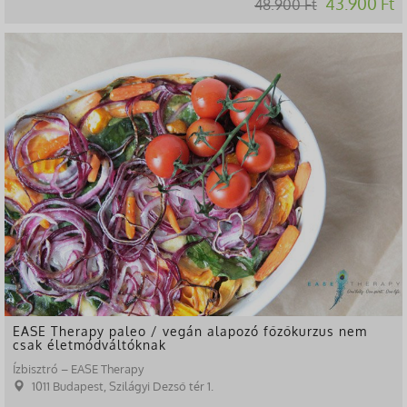
43.900 Ft
48.900 Ft
-37%
EASE Therapy paleo / vegán alapozó főzőkurzus nem
csak életmódváltóknak
Ízbisztró – EASE Therapy
1011 Budapest, Szilágyi Dezső tér 1.