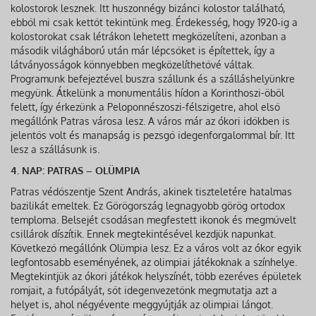
kolostorok lesznek. Itt huszonnégy bizánci kolostor található,
ebből mi csak kettőt tekintünk meg. Érdekesség, hogy 1920‑ig a
kolostorokat csak létrákon lehetett megközelíteni, azon­ban a
második világháború után már lépcsőket is építettek, így a
látványosságok könnyebben megközelíthetővé váltak.
Programunk befejeztével buszra szállunk és a szálláshelyünkre
megyünk. Átkelünk a monumentális hídon a Korinthoszi-öböl
felett, így érkezünk a Peloponnészoszi-félszigetre, ahol első
megállónk Patras városa lesz. A város már az ókori időkben is
jelentős volt és manapság is pezsgő idegenforgalommal bír. Itt
lesz a szállásunk is.
4. NAP: PATRAS – OLÜMPIA
Patras védőszentje Szent András, akinek tiszteletére hatal­mas
bazilikát emeltek. Ez Görögország legnagyobb görög ortodox
temploma. Belsejét csodásan megfestett ikonok és meg­művelt
csillárok díszítik. Ennek megtekintésével kezdjük napun­kat.
Következő megállónk Olümpia lesz. Ez a város volt az ókor egyik
legfontosabb eseményének, az olimpiai játékoknak a szín­helye.
Megtekintjük az ókori játékok helyszínét, több ezeréves épületek
romjait, a futópályát, sőt idegenvezetőnk megmutatja azt a
helyet is, ahol négyévente meggyújtják az olimpiai lángot.