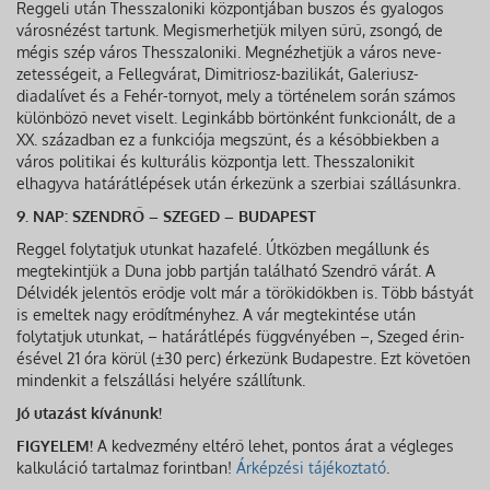
Reggeli után Thesszaloniki központjában buszos és gyalogos
városnézést tartunk. Megismerhetjük milyen sűrű, zsongó, de
mégis szép város Thesszaloniki. Megnézhetjük a város neve­
zetességeit, a Fellegvárat, Dimitriosz-bazilikát, Galeriusz-
diadalívet és a Fehér-tornyot, mely a történelem során számos
különböző nevet viselt. Leginkább börtönként funkcionált, de a
XX. században ez a funkciója megszűnt, és a későbbiek­ben a
város politikai és kulturális központja lett. Thesszalonikit
elhagyva határátlépések után érkezünk a szerbiai szállásunkra.
9. NAP: SZENDRŐ – SZEGED – BUDAPEST
Reggel folytatjuk utunkat hazafelé. Útközben megállunk és
megtekintjük a Duna jobb partján található Szendrő várát. A
Délvidék jelentős erődje volt már a törökidőkben is. Több bás­tyát
is emeltek nagy erődítményhez. A vár megtekintése után
folytatjuk utunkat, – határátlépés függvényében –, Szeged érin­
ésével 21 óra körül (±30 perc) érkezünk Budapestre. Ezt köve­tően
mindenkit a felszállási helyére szállítunk.
Jó utazást kívánunk!
FIGYELEM!
A kedvezmény eltérő lehet, pontos árat a végleges
kalkuláció tartalmaz forintban!
Árképzési tájékoztató
.