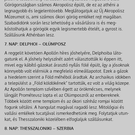
Görögországban számos Akropolisz épült, de ez az athéni a
legnagyobb és legjelentősebb. Meglátogatjuk az Új Akropolisz
Múzeumot is, ami számos ókori görög emléket rejt magá­ban.
Szabadidőnk során lesz lehetőség a vásárlásra is és meg­
kóstolhatjuk a görögök egyik legismertebb ételét, a gyrost is.
Szállásunk Athénban lesz.
7. NAP: DELPHOI – OLÜMPOSZ
A reggelit követően Apollón híres jóshelyére, Delphoiba láto­
gatunk el. A jóshely helyszínét azért választották ki éppen itt,
mivel egy kábító gázokat árasztó nyílás fölé épült, így a jósoknak
könnyebb volt elérniük a megfelelő elmeállapotot. Ezek a gázok
a hiedelem szerint a Föld méhéből áradtak. Az archaikus időkben
a települést a „Föld köldökének” tartották, ez volt a világ közepe.
Az Apollón templom szívében égett az örökmécses, melynek
lángját Prométeusz lopta el az Olümposzról az embereknek.
Többek között eme templom és az ókori színház romjai között
fogunk sétálni. A hangulat magával ragadó lesz. Mitológiai és
vallási emlékek tucatjával ismerkedhetünk meg. Folytatjuk utun­
kat, és Thesszaloniki közelében elfoglaljuk szállásunkat.
8. NAP: THESSZALONIKI – SZERBIA