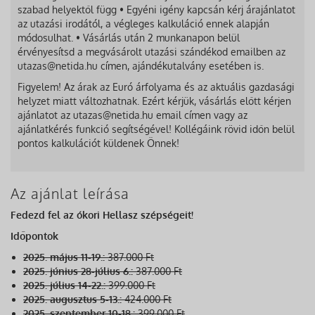
szabad helyektől függ • Egyéni igény kapcsán kérj árajánlatot
az utazási irodától, a végleges kalkuláció ennek alapján
módosulhat. • Vásárlás után 2 munkanapon belül
érvényesítsd a megvásárolt utazási szándékod emailben az
utazas@netida.hu címen, ajándékutalvány esetében is.
Figyelem! Az árak az Euró árfolyama és az aktuális gazdasági
helyzet miatt változhatnak. Ezért kérjük, vásárlás előtt kérjen
ajánlatot az utazas@netida.hu email címen vagy az
ajánlatkérés funkció segítségével! Kollégáink rövid időn belül
pontos kalkulációt küldenek Önnek!
Az ajánlat leírása
Fedezd fel az ókori Hellasz szépségeit!
Időpontok
2025. május 11-19.:
387.000 Ft
2025. június 28-július 6.:
387.000 Ft
2025. július 14-22.:
399.000 Ft
2025. augusztus 5-13.:
424.000 Ft
2025. szeptember 10-18.:
399.000 Ft