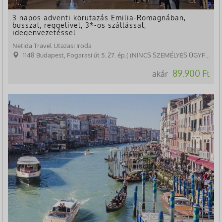
3 napos adventi körutazás Emilia-Romagnában,
busszal, reggelivel, 3*-os szállással,
idegenvezetéssel
Netida Travel Utazasi Iroda
1148 Budapest, Fogarasi út 5. 27. ép.( (NINCS SZEMÉLYES ÜGYFÉLFOGADÁS)
89.900 Ft
akár