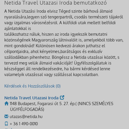
Netida Travel Utazasi Iroda bemutatkozó
A Netida Utazási Iroda elvisz Téged szinte bárhová álmaid
nyaralására,legyen szó tengerpartról, csodás természeti tájakról
vagy izgalmas városnézésről. A külföldi utak mellett belföldi
ajánlatokkal is
találkozhatsz náluk, hiszen az iroda igyekszik bemutatni
közönségének Magyarország látnivalóit is, amelyekből több van,
mint gondolnád! Különösen kedvező árakon juthatsz el
célpontjaidra, ahol kényelmes,barátságos és exkluzív
szállodákban pihenhetsz. Böngéssz a Netida utazásai között, s
tervezd meg velük álmaid vakációját! Ügyfélszolgálatuk is
készséggel áll rendelkezésedre, ha bármi kérdésed lenne
valamelyik utazással vagy szállással kapcsolatban.
Kérdések és Hozzászólások (0)
Netida Travel Utazasi Iroda
1148 Budapest, Fogarasi út 5. 27. ép.( (NINCS SZEMÉLYES
ÜGYFÉLFOGADÁS)
utazas@netida.hu
+ 36 1 490-0010