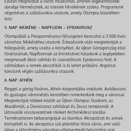
Ezután megnézzük a város múzeumát, aminek legjelentősebb
darabja Hermésznek, az istenek hírnökének szobra. Programunk
végeztével a szállásunkra utazunk, amely Olümpia közelében
lesz.
5. NAP: MÜKÉNE – NAPFLION – EPIDAVROSZ
Olümpiából a Peloponnészosz-félszigeten keresztül a 3.500 éves
városhoz, Mükénéhez utazunk. Érkezésünk után megtekintjük a
fellegvárát, amely uralta a környéket. Az újkori Görögország első
fővárosának, Napflionnak az érintésével haladunk a legépebben
megmaradt ókori színház és szanatórium: Epidavrosz felé. A
színházban a remek akusztikát is ki lehet próbálni. Argoliszi
körutunk végén szállásunkra utazunk.
6. NAP: ATHÉN
Reggel a görög főváros, Athén központjába indulunk. Autóbuszos
és gyalogos városnézés keretében ismerkedünk meg a várossal.
Megtekintjük többek között az Újkori Olimpiai Stadiont, az
Akadémiát, a Dionüszosz színházat és Zeusz temp­lomát. A
látnivalók visszavezetnek minket Archimédesz korába.
Természetesen bebarangoljuk az ikonikus Akropoliszt és annak
környékét is. Az akropolisz szó jelentése felső város, ami való­
jában a létesítmény városban elhelyezkedő helyzetére utal.