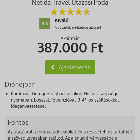
Netida Travel Utazasi Iroda
Kiváló
4.8
A vásárlók értékelése alapján!
Akár már:
387.000
Ft
Ajánlatkérés
Dióhéjban
Körutazás Görögországban, az ókori Hellasz szépségei
nyomában, busszal, félpanzióval, 3-4*-os szállásokkal,
idegenvezetéssel
Fontos
Az utazásról a fontos tudnivalókat és a részvételi díj tartalmát
a szöveg leírásában találod. Az ajánlat érvényessége a