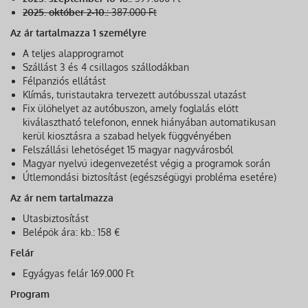
2025. október 2-10.:
387.000 Ft
Az ár tartalmazza 1 személyre
A teljes alapprogramot
Szállást 3 és 4 csillagos szállodákban
Félpanziós ellátást
Klímás, turistautakra tervezett autóbusszal utazást
Fix ülőhelyet az autóbuszon, amely foglalás előtt
kiválasztható telefonon, ennek hiányában automatikusan
kerül kiosztásra a szabad helyek függvényében
Felszállási lehetőséget 15 magyar nagyvárosból
Magyar nyelvű idegenvezetést végig a programok során
Útlemondási biztosítást (egészségügyi probléma esetére)
Az ár nem tartalmazza
Utasbiztosítást
Belépők ára: kb.: 158 €
Felár
Egyágyas felár 169.000 Ft
Program