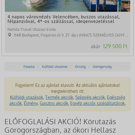
4 napos városnézés Velencében, buszos utazással,
félpanzióval, 4*-os szállással, idegenvezetéssel
Netida Travel Utazasi Iroda
1148 Budapest, Fogarasi út 5. 27. ép.( (NINCS SZEMÉLYES ÜGYFÉLFOGADÁS)
129.500 Ft
akár
Főoldal
Külföldi utazások
Ország
Görögország
Figyelem! Ez az ajánlat elavult. Az aktuális ajánlatokat
megtekintheti itt:
Külföldi utazások
,
Termék akciók
,
Szépség akciók
,
Egészség
akciók
,
Élmény
,
Gasztro akciók
,
Egyéb akciós szolgáltatások
,
ELŐFOGLALÁSI AKCIÓ! Körutazás
Görögországban, az ókori Hellasz