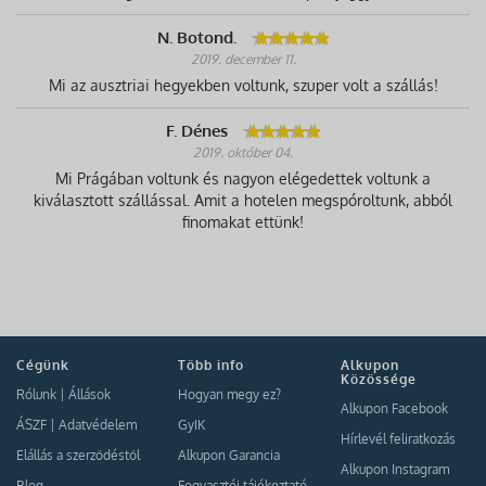
N. Botond.
2019. december 11.
Mi az ausztriai hegyekben voltunk, szuper volt a szállás!
F. Dénes
2019. október 04.
Mi Prágában voltunk és nagyon elégedettek voltunk a
kiválasztott szállással. Amit a hotelen megspóroltunk, abból
finomakat ettünk!
Cégünk
Több info
Alkupon
Közössége
Rólunk
|
Állások
Hogyan megy ez?
Alkupon Facebook
ÁSZF
|
Adatvédelem
GyIK
Hírlevél feliratkozás
Elállás a szerződéstől
Alkupon Garancia
Alkupon Instagram
Blog
Fogyasztói tájékoztató