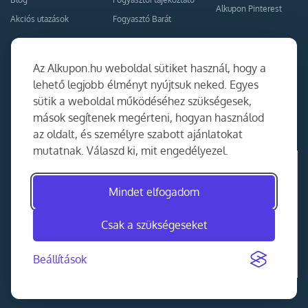
Alkupon Pinterest
Akciós utazások
Fogyasztó Barát
Kapcsolat
Együttműködés
Az Alkupon.hu weboldal sütiket használ, hogy a
Kapcsolat
lehető legjobb élményt nyújtsuk neked. Egyes
sütik a weboldal működéséhez szükségesek,
Ajánlj nekünk!
mások segítenek megérteni, hogyan használod
Partner Belépés
az oldalt, és személyre szabott ajánlatokat
mutatnak. Válaszd ki, mit engedélyezel.
Mindet elfogadom
Csak a szükségeseket
Beállítások
©
2014-2026
MKAD Online Trade Kft