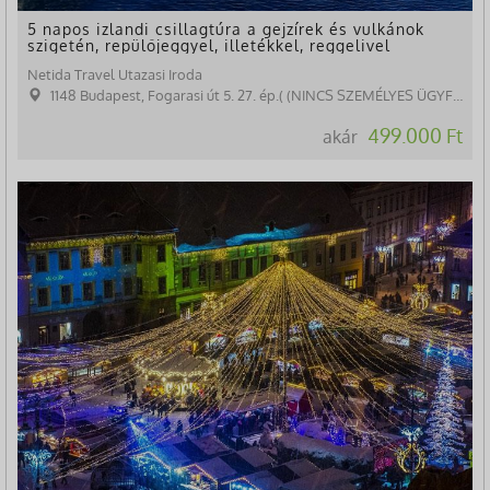
5 napos izlandi csillagtúra a gejzírek és vulkánok
szigetén, repülőjeggyel, illetékkel, reggelivel
Netida Travel Utazasi Iroda
1148 Budapest, Fogarasi út 5. 27. ép.( (NINCS SZEMÉLYES ÜGYFÉLFOGADÁS)
499.000 Ft
akár