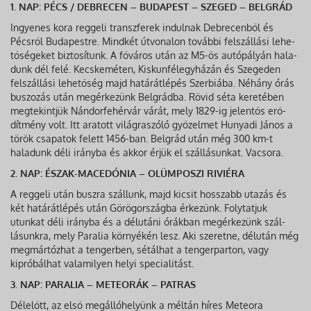
1. NAP: PÉCS / DEBRECEN – BUDAPEST – SZEGED – BELGRÁD
Ingyenes kora reggeli transzferek indulnak Debrecenből és
Pécsről Budapestre. Mindkét útvonalon további felszállási lehe­
tőségeket biztosítunk. A főváros után az M5-ös autópályán hala­
dunk dél felé. Kecskeméten, Kiskunfélegyházán és Szegeden
felszállási lehetőség majd határátlépés Szerbiába. Néhány órás
buszozás után megérkezünk Belgrádba. Rövid séta keretében
megtekintjük Nándorfehérvár várát, mely 1829-ig jelentős erő­
dítmény volt. Itt aratott világraszóló győzelmet Hunyadi János a
török csapatok felett 1456-ban. Belgrád után még 300 km-t
haladunk déli irányba és akkor érjük el szállásunkat. Vacsora.
2. NAP: ÉSZAK-MACEDÓNIA – OLÜMPOSZI RIVIÉRA
A reggeli után buszra szállunk, majd kicsit hosszabb utazás és
két határátlépés után Görögországba érkezünk. Folytatjuk
utunkat déli irányba és a délutáni órákban megérkezünk szál­
lásunkra, mely Paralia környékén lesz. Aki szeretne, délután még
megmártózhat a tengerben, sétálhat a tengerparton, vagy
kipróbálhat valamilyen helyi specialitást.
3. NAP: PARALIA – METEORÁK – PATRAS
Délelőtt, az első megállóhelyünk a méltán híres Meteora