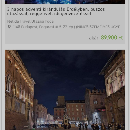
3 napos adventi kirándulás Erdélyben, buszos
utazással, reggelivel, idegenvezetéssel
Netida Travel Utazasi Iroda
1148 Budapest, Fogarasi út 5. 27. ép.( (NINCS SZEMÉLYES ÜGYFÉLFOGADÁS)
89.900 Ft
akár