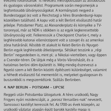
évezred fővárosának” is nevezett metropoliszban az autóbuszos
és gyalogos városnézést. Programunk során megismerjük a
legfontosabb látványosságokat. A kormányzati negyed a
Bundestaggal (ez volt a Reichstag) a híres Brandenburgi-kapu
közelében található. A kapu volt a két Berlint elválasztó határ
jelképe. Potsdamer Platz, az Alexanderplatz és környéke a TV-
toronnyal, már az NDK-s időkben is az egyik legkeresettebb
látványosság volt. Felkeressük a Checkpoint Charlie-t, mely a
leghíresebb katonai ellenőrzőpont volt a szovjet és az amerikai
zóna határánál. Később itt alakult ki Kelet-Berlin és Nyugat-
Berlin egyik leghíresebb átkelőpontja. Sétákat teszünk a „régi
Berlin” negyedeiben is, mint pl.: a Nikolai-viertelben, vagy éppen
a Csendőr-téren. De látjuk még a Vörös-Városházát, és a
hatalmas berlini dóm épületét is. Még mindig észreveszi a
figyelő szem a két Berlin közötti építészeti különbséget, valamint
a hírhedt elválasztó fal mementóit is, melyeket gyalogosan és
buszunkból is megszemlélünk. Szállás Berlinben.
4. NAP BERLIN – POTSDAM – LIPCSE
Reggeli után Potsdamba látogatunk. A híres uralkodó, Nagy
Frigyes nyári rezidenciáját, a „porosz Versailles-nak” nevezett,
Sanssouci kastélyt keressük fel. Az 1700-as évek közepén, az
uralkodó vázlatai alapján épült barokk kastély maga is