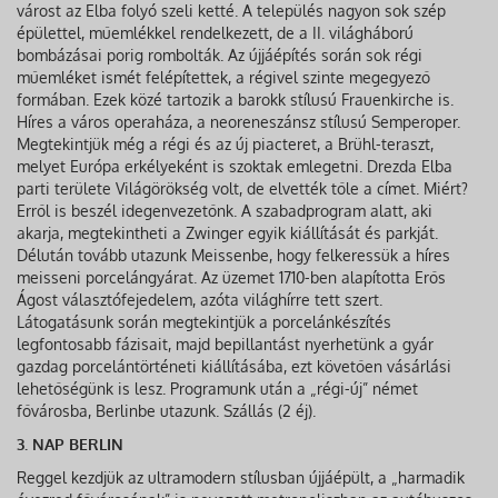
várost az Elba folyó szeli ketté. A település nagyon sok szép
épülettel, műemlékkel rendelkezett, de a II. világháború
bombázásai porig rombolták. Az újjáépítés során sok régi
műemléket ismét felépítettek, a régivel szinte megegyező
formában. Ezek közé tartozik a barokk stílusú Frauenkirche is.
Híres a város operaháza, a neoreneszánsz stílusú Semperoper.
Megtekintjük még a régi és az új piacteret, a Brühl-teraszt,
melyet Európa erkélyeként is szoktak emlegetni. Drezda Elba
parti területe Világörökség volt, de elvették tőle a címet. Miért?
Erről is beszél idegenvezetőnk. A szabadprogram alatt, aki
akarja, megtekintheti a Zwinger egyik kiállítását és parkját.
Délután tovább utazunk Meissenbe, hogy felkeressük a híres
meisseni porcelángyárat. Az üzemet 1710-ben alapította Erős
Ágost választófejedelem, azóta világhírre tett szert.
Látogatásunk során megtekintjük a porcelánkészítés
legfontosabb fázisait, majd bepillantást nyerhetünk a gyár
gazdag porcelántörténeti kiállításába, ezt követően vásárlási
lehetőségünk is lesz. Programunk után a „régi-új” német
fővárosba, Berlinbe utazunk. Szállás (2 éj).
3. NAP BERLIN
Reggel kezdjük az ultramodern stílusban újjáépült, a „harmadik