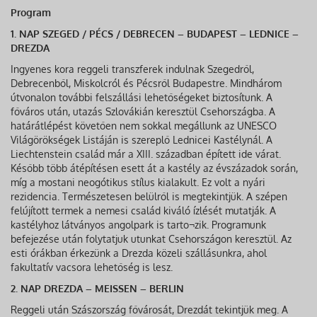
Program
1. NAP SZEGED / PÉCS / DEBRECEN – BUDAPEST – LEDNICE –
DREZDA
Ingyenes kora reggeli transzferek indulnak Szegedről,
Debrecenből, Miskolcról és Pécsről Budapestre. Mindhárom
útvonalon további felszállási lehetőségeket biztosítunk. A
főváros után, utazás Szlovákián keresztül Csehországba. A
határátlépést követően nem sokkal megállunk az UNESCO
Világörökségek Listáján is szereplő Lednicei Kastélynál. A
Liechtenstein család már a XIII. században épített ide várat.
Később több átépítésen esett át a kastély az évszázadok során,
míg a mostani neogótikus stílus kialakult. Ez volt a nyári
rezidencia. Természetesen belülről is megtekintjük. A szépen
felújított termek a nemesi család kiváló ízlését mutatják. A
kastélyhoz látványos angolpark is tarto¬zik. Programunk
befejezése után folytatjuk utunkat Csehországon keresztül. Az
esti órákban érkezünk a Drezda közeli szállásunkra, ahol
fakultatív vacsora lehetőség is lesz.
2. NAP DREZDA – MEISSEN – BERLIN
Reggeli után Szászország fővárosát, Drezdát tekintjük meg. A