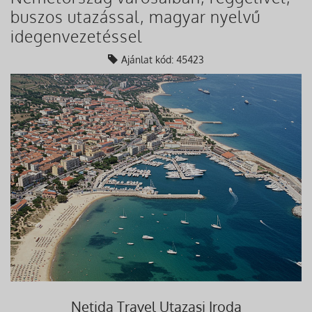
buszos utazással, magyar nyelvű
idegenvezetéssel
Ajánlat kód: 45423
Netida Travel Utazasi Iroda