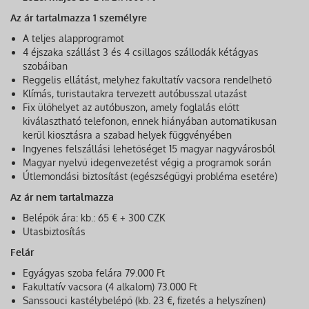
Az ár tartalmazza 1 személyre
A teljes alapprogramot
4 éjszaka szállást 3 és 4 csillagos szállodák kétágyas
szobáiban
Reggelis ellátást, melyhez fakultatív vacsora rendelhető
Klímás, turistautakra tervezett autóbusszal utazást
Fix ülőhelyet az autóbuszon, amely foglalás előtt
kiválasztható telefonon, ennek hiányában automatikusan
kerül kiosztásra a szabad helyek függvényében
Ingyenes felszállási lehetőséget 15 magyar nagyvárosból
Magyar nyelvű idegenvezetést végig a programok során
Útlemondási biztosítást (egészségügyi probléma esetére)
Az ár nem tartalmazza
Belépők ára: kb.: 65 € + 300 CZK
Utasbiztosítás
Felár
Egyágyas szoba felára 79.000 Ft
Fakultatív vacsora (4 alkalom) 73.000 Ft
Sanssouci kastélybelépő (kb. 23 €, fizetés a helyszínen)