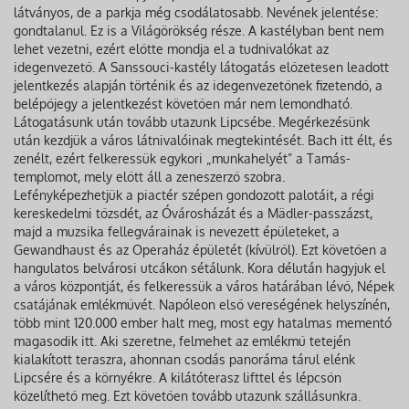
látványos, de a parkja még csodálatosabb. Nevének jelentése:
gondtalanul. Ez is a Világörökség része. A kastélyban bent nem
lehet vezetni, ezért előtte mondja el a tudnivalókat az
idegenvezető. A Sanssouci-kastély látogatás előzetesen leadott
jelentkezés alapján történik és az idegenvezetőnek fizetendő, a
belépőjegy a jelentkezést követően már nem lemondható.
Látogatásunk után tovább utazunk Lipcsébe. Megérkezésünk
után kezdjük a város látnivalóinak megtekintését. Bach itt élt, és
zenélt, ezért felkeressük egykori „munkahelyét” a Tamás-
templomot, mely előtt áll a zeneszerző szobra.
Lefényképezhetjük a piactér szépen gondozott palotáit, a régi
kereskedelmi tőzsdét, az Óvárosházát és a Mädler-passzázst,
majd a muzsika fellegvárainak is nevezett épületeket, a
Gewandhaust és az Operaház épületét (kívülről). Ezt követően a
hangulatos belvárosi utcákon sétálunk. Kora délután hagyjuk el
a város központját, és felkeressük a város határában lévő, Népek
csatájának emlékművét. Napóleon első vereségének helyszínén,
több mint 120.000 ember halt meg, most egy hatalmas mementó
magasodik itt. Aki szeretne, felmehet az emlékmű tetején
kialakított teraszra, ahonnan csodás panoráma tárul elénk
Lipcsére és a környékre. A kilátóterasz lifttel és lépcsőn
közelíthető meg. Ezt követően tovább utazunk szállásunkra.