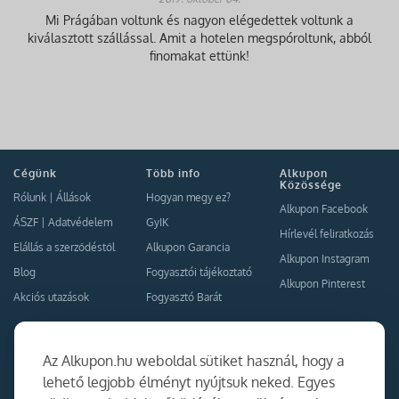
Mi Prágában voltunk és nagyon elégedettek voltunk a
kiválasztott szállással. Amit a hotelen megspóroltunk, abból
finomakat ettünk!
Cégünk
Több info
Alkupon
Közössége
Rólunk
|
Állások
Hogyan megy ez?
Alkupon Facebook
ÁSZF
|
Adatvédelem
GyIK
Hírlevél feliratkozás
Elállás a szerződéstől
Alkupon Garancia
Alkupon Instagram
Blog
Fogyasztói tájékoztató
Alkupon Pinterest
Akciós utazások
Fogyasztó Barát
Kapcsolat
Együttműködés
Az Alkupon.hu weboldal sütiket használ, hogy a
Kapcsolat
lehető legjobb élményt nyújtsuk neked. Egyes