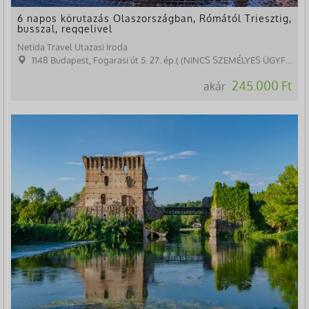
6 napos körutazás Olaszországban, Rómától Triesztig,
busszal, reggelivel
Netida Travel Utazasi Iroda
1148 Budapest, Fogarasi út 5. 27. ép.( (NINCS SZEMÉLYES ÜGYFÉLFOGADÁS)
245.000 Ft
akár