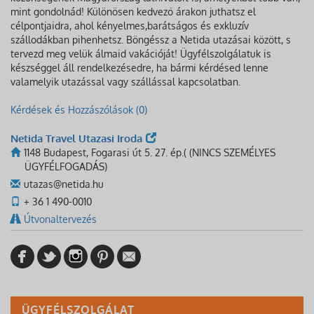
mint gondolnád! Különösen kedvező árakon juthatsz el
célpontjaidra, ahol kényelmes,barátságos és exkluzív
szállodákban pihenhetsz. Böngéssz a Netida utazásai között, s
tervezd meg velük álmaid vakációját! Ügyfélszolgálatuk is
készséggel áll rendelkezésedre, ha bármi kérdésed lenne
valamelyik utazással vagy szállással kapcsolatban.
Kérdések és Hozzászólások (0)
Netida Travel Utazasi Iroda
1148 Budapest, Fogarasi út 5. 27. ép.( (NINCS SZEMÉLYES
ÜGYFÉLFOGADÁS)
utazas@netida.hu
+ 36 1 490-0010
Útvonaltervezés
ÜGYFÉLSZOLGÁLAT