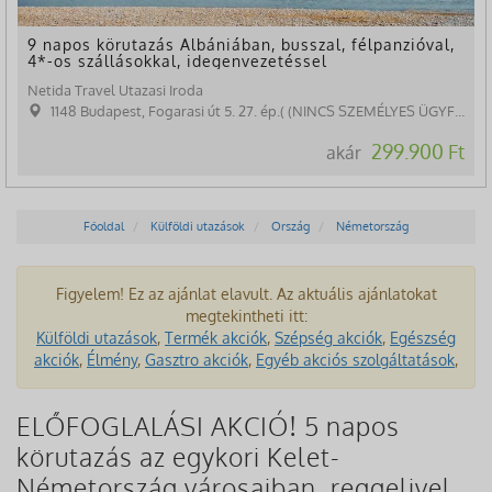
9 napos körutazás Albániában, busszal, félpanzióval,
4*-os szállásokkal, idegenvezetéssel
Netida Travel Utazasi Iroda
1148 Budapest, Fogarasi út 5. 27. ép.( (NINCS SZEMÉLYES ÜGYFÉLFOGADÁS)
299.900 Ft
akár
Főoldal
Külföldi utazások
Ország
Németország
Figyelem! Ez az ajánlat elavult. Az aktuális ajánlatokat
megtekintheti itt:
Külföldi utazások
,
Termék akciók
,
Szépség akciók
,
Egészség
akciók
,
Élmény
,
Gasztro akciók
,
Egyéb akciós szolgáltatások
,
ELŐFOGLALÁSI AKCIÓ! 5 napos
körutazás az egykori Kelet-
Németország városaiban, reggelivel,