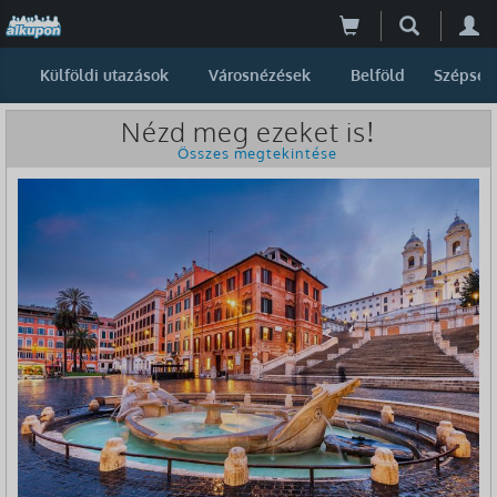
Külföldi utazások
Városnézések
Belföld
Szépség
Nézd meg ezeket is!
Összes megtekintése