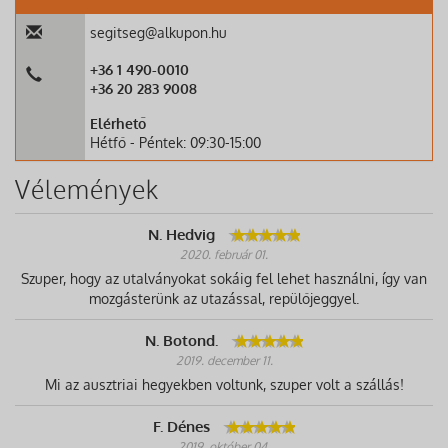
segitseg@alkupon.hu
+36 1 490-0010
+36 20 283 9008
Elérhető
Hétfő - Péntek: 09:30-15:00
Vélemények
N. Hedvig
2020. február 01.
Szuper, hogy az utalványokat sokáig fel lehet használni, így van
mozgásterünk az utazással, repülőjeggyel.
N. Botond.
2019. december 11.
Mi az ausztriai hegyekben voltunk, szuper volt a szállás!
F. Dénes
2019. október 04.