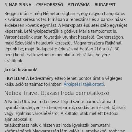
5. NAP PIRNA – CSEHORSZÁG – SZLOVÁKIA – BUDAPEST
Reggeli után – még Németországban –, egy nagyon hangulatos
kisvárost keresünk fel. Pirnában a reneszánsz és a barokk házak
érdekesen követik egymást. A Marktplatz épületei szép egységet
képeznek. Lefényképezhetjük a gótikus Mária templomot is.
Városnézésünk után folytatjuk utunkat hazafelé. Csehországon,
majd Szlovákián haladunk keresztül. Magyarországra Rajkánál
lépünk be, majd Budapestre érkezés várhatóan 21 óra (+/- 30
perc) körül. Ezt követően mindenkit a felszállási helyére
szállítunk.
Jó utat kívánunk!
FIGYELEM!
A kedvezmény eltérő lehet, pontos árat a végleges
kalkuláció tartalmaz forintban!
Árképzési tájékoztató
.
Netida Travel Utazasi Iroda bemutatkozó
A Netida Utazási Iroda elvisz Téged szinte bárhová álmaid
nyaralására,legyen szó tengerpartról, csodás természeti tájakról
vagy izgalmas városnézésről. A külföldi utak mellett belföldi
ajánlatokkal is
találkozhatsz náluk, hiszen az iroda igyekszik bemutatni
közönségének Magyarország látnivalóit is, amelyekből több van,