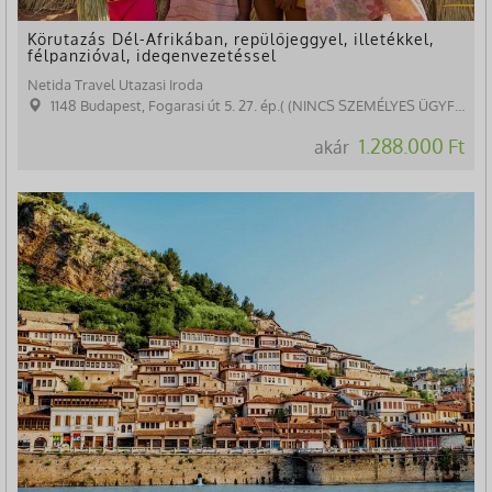
Körutazás Dél-Afrikában, repülőjeggyel, illetékkel,
félpanzióval, idegenvezetéssel
Netida Travel Utazasi Iroda
1148 Budapest, Fogarasi út 5. 27. ép.( (NINCS SZEMÉLYES ÜGYFÉLFOGADÁS)
1.288.000 Ft
akár