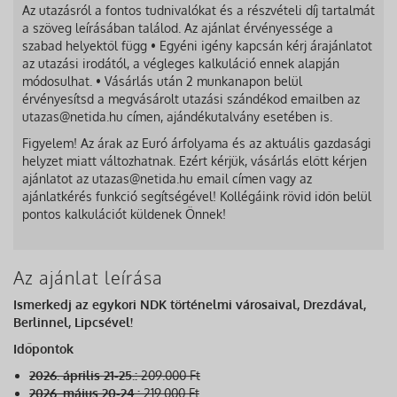
Az utazásról a fontos tudnivalókat és a részvételi díj tartalmát
a szöveg leírásában találod. Az ajánlat érvényessége a
szabad helyektől függ • Egyéni igény kapcsán kérj árajánlatot
az utazási irodától, a végleges kalkuláció ennek alapján
módosulhat. • Vásárlás után 2 munkanapon belül
érvényesítsd a megvásárolt utazási szándékod emailben az
utazas@netida.hu címen, ajándékutalvány esetében is.
Figyelem! Az árak az Euró árfolyama és az aktuális gazdasági
helyzet miatt változhatnak. Ezért kérjük, vásárlás előtt kérjen
ajánlatot az utazas@netida.hu email címen vagy az
ajánlatkérés funkció segítségével! Kollégáink rövid időn belül
pontos kalkulációt küldenek Önnek!
Az ajánlat leírása
Ismerkedj az egykori NDK történelmi városaival, Drezdával,
Berlinnel, Lipcsével!
Időpontok
2026. április 21-25.:
209.000 Ft
2026. május 20-24.:
219.000 Ft