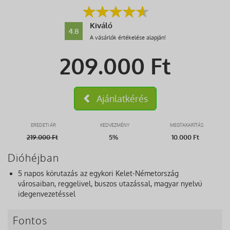
Kiváló
4.8
A vásárlók értékelése alapján!
209.000
Ft
Ajánlatkérés
EREDETI ÁR
KEDVEZMÉNY
MEGTAKARÍTÁS
219.000
Ft
5%
10.000 Ft
Dióhéjban
5 napos körutazás az egykori Kelet-Németország
városaiban, reggelivel, buszos utazással, magyar nyelvű
idegenvezetéssel
Fontos